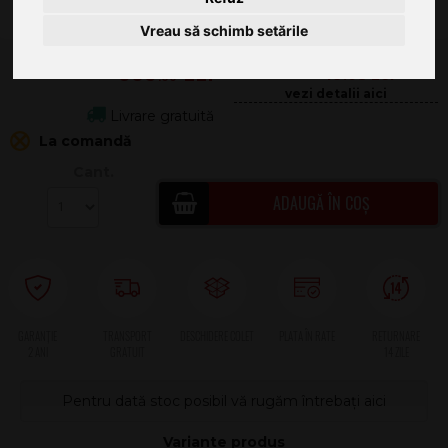
Vreau să schimb setările
589
.00
49.08
Livrare gratuită
La comandă
Cant.
ADAUGĂ ÎN COȘ
2 ANI
Pentru dată stoc posibil vă rugăm întrebați aici