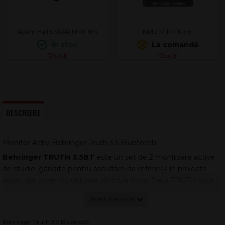
Adam Hall 5 STAR MMF 5m
Klotz M1FM1K 5m
În stoc
La comandă
125
125
.00
.00
DESCRIERE
Monitor Activ Behringer Truth 3.5 Bluetooth
Behringer TRUTH 3.5BT
este un set de 2 monitoare active
de studio, gândite pentru ascultare de referință în proiecte
audio, dar și pentru utilizare zilnică la birou. Seria TRUTH este
apreciată în studiouri pretențioase, iar formatul compact îl face
potrivit pentru înregistrări acasă, jocuri și stații de lucru
multimedia.
Behringer Truth 3.5 Bluetooth