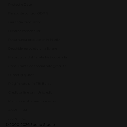
Protecție Date
Panou de control GDPR
Garanția produselor
Livrarea comenzilor
Returnarea produselor în 14 zile
Deschiderea coletului la livrare
Plata cu cardul în rate fără dobândă
Consultanță de specialitate gratuită
Suport și ajutor
Plăți în rate prin TBI Bank
Credit online prin Unicredit
Politica de utilizare cookie-uri
ANPC - SAL
ANPC - SOL
© 2000-2026 Sound Studio