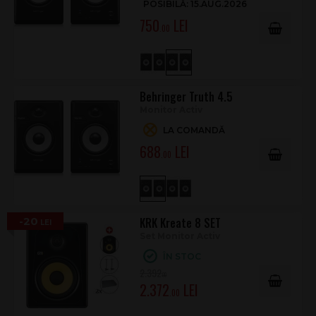
ultra-scăzută
POSIBILĂ: 15.AUG.2026
Distorsiune redusă în frecvențe joase
750
.00
Include cablu de alimentare
Specificații tehnice
Configurație
2 monitoare active (pereche)
Behringer Truth 4.5
Difuzoare
Woofer 3,5 + Tweeter 1
Monitor Activ
Răspuns
70 Hz – 20.000 Hz (±3 dB)
LA COMANDĂ
frecvență
688
.00
SPL maxim
98 dB @ 1 m
Putere
2 x 32 W (total 64 W)
Amplificator
Clasa-D
-20
KRK Kreate 8 SET
Bluetooth
Versiune 5.3, bandă 2402–2480 MHz
Set Monitor Activ
Intrări Line
TRS 6,3 mm jack + RCA (stereo),
ÎN STOC
simultan/mix
2.392
.00
AUX
3,5 mm mini-jack stereo
2.372
.00
Ieșire căști
3,5 mm mini stereo jack