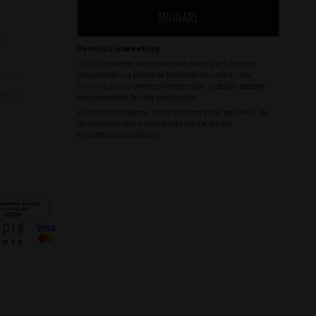
ABONARE
le
e
bândă
atuită