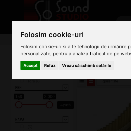
PRODUSE
Folosim cookie-uri
Suflători
Naiuri
Naiuri Romanesti
Folosim cookie-uri și alte tehnologii de urmărire 
NAIURI ROMANEST
personalizate, pentru a analiza traficul de pe websi
În Stoc (1)
Accept
Refuz
Vreau să schimb setările
Pe această pagină găsiți 
Toate Produsele (6)
BRAND
Hora (6)
PREȚ
159
2.000
GAMA
- (3)