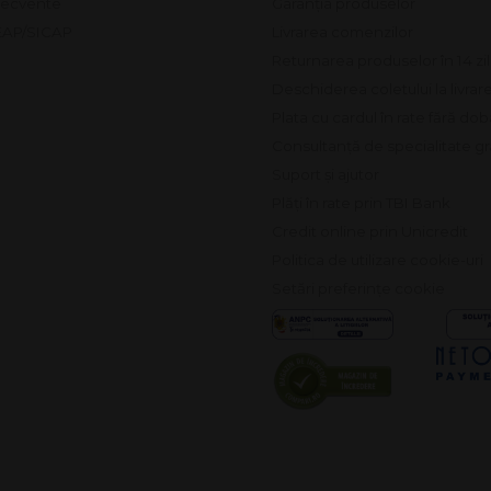
frecvente
Garanția produselor
SEAP/SICAP
Livrarea comenzilor
Returnarea produselor în 14 zi
Deschiderea coletului la livrar
Plata cu cardul în rate fără do
Consultanță de specialitate gr
Suport și ajutor
Plăți în rate prin TBI Bank
Credit online prin Unicredit
Politica de utilizare cookie-uri
Setări preferințe cookie