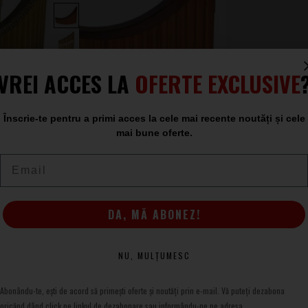
VREI ACCES LA
OFERTE EXCLUSIVE
Înscrie-te pentru a primi acces la cele mai recente noutăți și cele
mai bune oferte.
nut
Hora 8 Pipes Sopran
Email
Nai Romanesc
Ă
LA COMANDĂ
DA, MĂ ABONEZ!
159
.00
NU, MULȚUMESC
Abonându-te, ești de acord să primești oferte și noutăți prin e-mail. Vă puteți dezabona
la Sound Studio magazin de muzica
oricănd dând click pe linkul de dezabonare sau informându-ne pe adresa