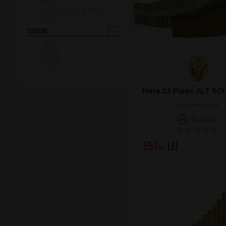
B (1)
C, G, A, D, F, E, Bb (1)
G (2)
TUBURI
8 (1)
20 (1)
22 (3)
25 (1)
Hora 22 Pipes ALT SO
Nai Romanesc
ÎN STOC
551
.00