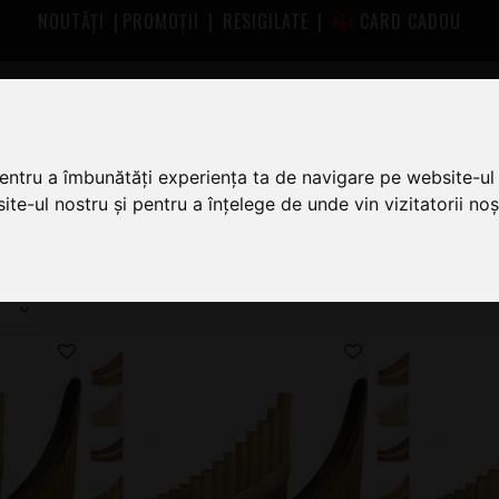
NOUTĂȚI
|
PROMOȚII
|
RESIGILATE
|
CARD CADOU
pentru a îmbunătăți experiența ta de navigare pe website-ul 
I
te-ul nostru și pentru a înțelege de unde vin vizitatorii noșt
oferta completă de Naiuri Romanesc la cel mai bun preț.