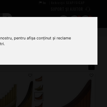
hu
Achiziții SEAP/SICAP
|
SUPORT ȘI AJUTOR
0
0
nostru, pentru afișa conținut și reclame
ri.
1