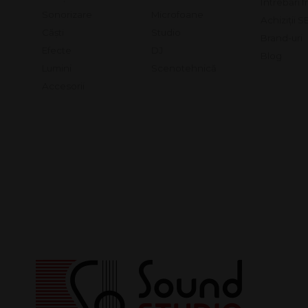
Întrebări 
Sonorizare
Microfoane
Achiziții 
Căști
Studio
Brand-uri
Efecte
DJ
Blog
Lumini
Scenotehnică
Accesorii