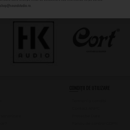
shop@soundstudio.ro.
CONDIȚII DE UTILIZARE
i
Termeni și condiții
Contact ANPC
e sonorizare
Protecție Date
ar?
Panou de control GDPR