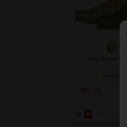
Hora 25 Pipes Wal
Nai Romanesc
LA COMAND
890
.00
Naiuri -
Naiuri Romanesti