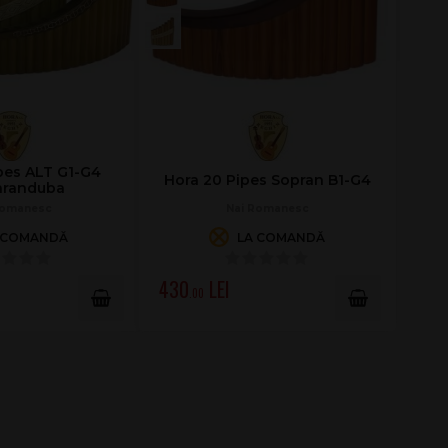
pes ALT G1-G4
Hora 20 Pipes Sopran B1-G4
aranduba
Romanesc
Nai Romanesc
 COMANDĂ
LA COMANDĂ
430
.00