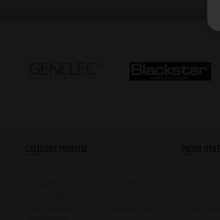
CATEGORII PRODUSE
PAGINI UTILE
Promoții
Noutăți
Despre no
Resigilate
Chitare/Bas
Contact
Piane/Clape
Suflători
Servicii d
Instrumente
Tobe/percutie
Cum cump
tradiționale