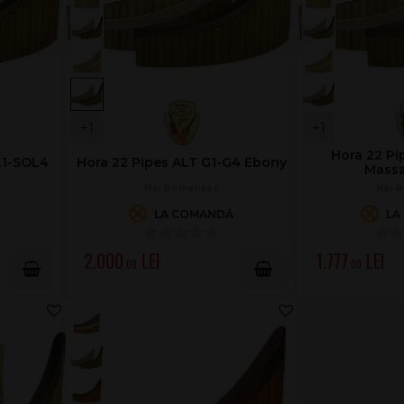
+1
+1
Hora 22 Pi
L1-SOL4
Hora 22 Pipes ALT G1-G4 Ebony
Mass
Nai Romanesc
Nai 
LA COMANDĂ
LA
2.000
1.777
.00
.00