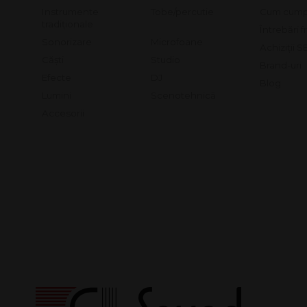
Instrumente
Tobe/percutie
Cum cump
tradiționale
Întrebări 
Sonorizare
Microfoane
Achiziții 
Căști
Studio
Brand-uri
Efecte
DJ
Blog
Lumini
Scenotehnică
Accesorii