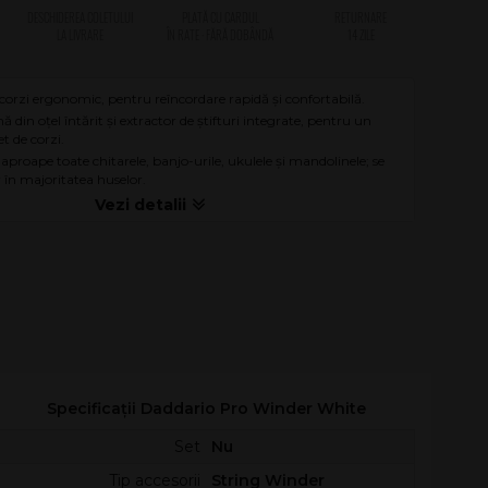
 corzi ergonomic, pentru reîncordare rapidă și confortabilă.
ă din oțel întărit și extractor de știfturi integrate, pentru un
 de corzi.
proape toate chitarele, banjo-urile, ukulele și mandolinele; se
 în majoritatea huselor.
Specificații Daddario Pro Winder White
Set
Nu
Tip accesorii
String Winder