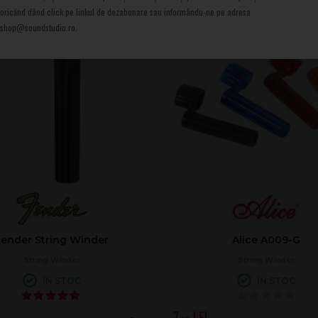
oricănd dând click pe linkul de dezabonare sau informându-ne pe adresa
shop@soundstudio.ro.
Fender String Winder
Alice A009-G
String Winder
String Winder
ÎN STOC
ÎN STOC
7