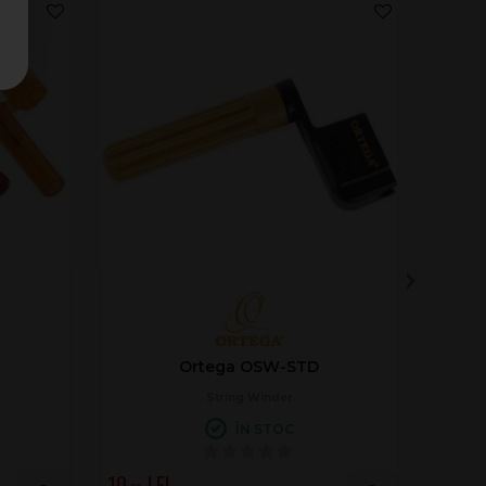
Ortega OSW-STD
String Winder
ÎN STOC
10