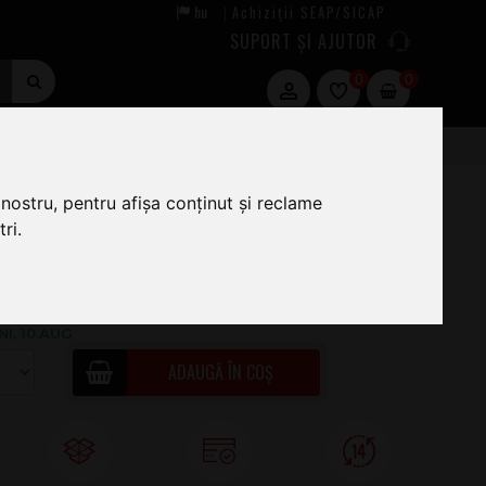
hu
Achiziții SEAP/SICAP
|
SUPORT ȘI AJUTOR
0
0
nostru, pentru afișa conținut și reclame
ri.
6
.00
ÎN STOC · COMANDĂ ACUM ȘI EXPEDIEM
NI, 10.AUG
ADAUGĂ ÎN COȘ