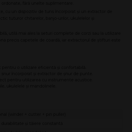
i ordonate, fără unelte suplimentare.
e, cu un dispozitiv de tuns încorporat și un extractor de
ic tuturor chitarelor, banjo-urilor, ukulelelor și
ă, utilă mai ales la seturi complete de corzi sau la utilizare
ona precis capetele de coardă, iar extractorul de știfturi este
pentru o utilizare eficientă și confortabilă.
e snur încorporat și extractor de șnur de punte.
fect pentru utilizarea cu instrumente acustice.
le, ukulelele și mandolinele.
nal (winder + cutter + pin puller)
 durabilitate și tăiere constantă