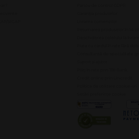
ar?
Panou de control GDPR
frecvente
Garanția produselor
SEAP/SICAP
Livrarea comenzilor
Returnarea produselor în 14 zi
Deschiderea coletului la livrar
Plata cu cardul în rate fără do
Consultanță de specialitate gr
Suport și ajutor
Plăți în rate prin TBI Bank
Credit online prin Unicredit
Politica de utilizare cookie-uri
Setări preferințe cookie