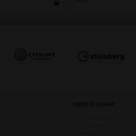
.00
CONDIȚII DE UTILIZARE
i
Termeni și condiții
Contact ANPC
e sonorizare
Protecție Date