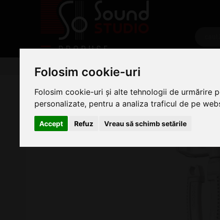
PRODUSE
Chitare/Bas
Accesorii Chitara
Diverse Accesorii
Folosim cookie-uri
Daddario Pro Winder White
Folosim cookie-uri și alte tehnologii de urmărire 
personalizate, pentru a analiza traficul de pe websi
Accept
Refuz
Vreau să schimb setările