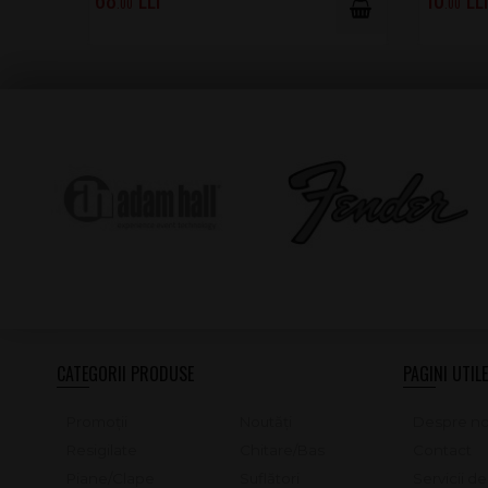
.00
.00
CATEGORII PRODUSE
PAGINI UTILE
Promoții
Noutăți
Despre no
Resigilate
Chitare/Bas
Contact
Piane/Clape
Suflători
Servicii d