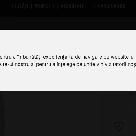
NOUTĂȚI
|
PROMOȚII
|
RESIGILATE
|
CARD CADOU
Diverse Accesorii Chitara Daddario
Daddario Pro Winder White
pentru a îmbunătăți experiența ta de navigare pe website-ul 
te-ul nostru și pentru a înțelege de unde vin vizitatorii noșt
6
LU