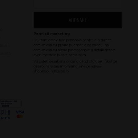
ABONARE
le
e
bândă
atuită