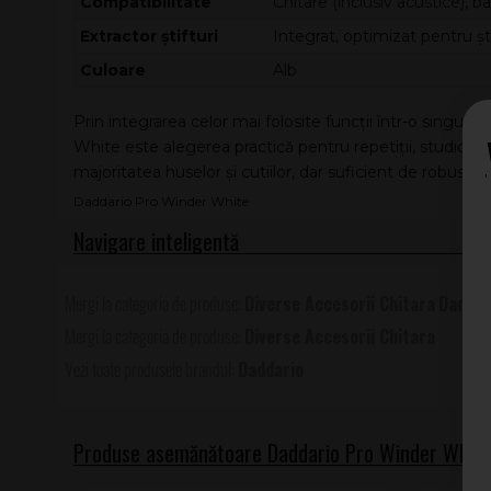
Compatibilitate
Chitare (inclusiv acustice), b
Extractor știfturi
Integrat, optimizat pentru șt
Culoare
Alb
Prin integrarea celor mai folosite funcții într-o singur
White este alegerea practică pentru repetiții, studio s
majoritatea huselor și cutiilor, dar suficient de robust pe
Daddario Pro Winder White
Diverse Accesorii Chitara
Daddar
Diverse Accesorii Chitara
Daddario
Produse asemănătoare Daddario Pro Winder White