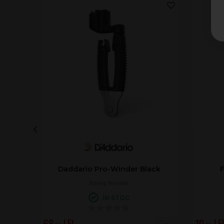
Daddario Pro-Winder Black
String Winder
ÎN STOC
68
10