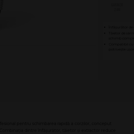
2 ANI
Înfășurător de
Tăietor de sârm
schimb complet
Compatibil cu a
potrivește ușor
esional pentru schimbarea rapidă a corzilor, conceput
Combinația dintre înfășurător, tăietor și extractor reduce