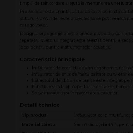
timpul de reîncordare și ajută la menținerea unei lucrăr
Pro-Winder este un înfășurator de corzi de înaltă calitat
știfturi. Pro-Winder este proiectat să se potrivească pract
mandolinelor.
Designul ergonomic oferă o prindere sigură și confortabil
repetată. Tăietorul integrat este realizat pentru a secți
ideal pentru punțile instrumentelor acustice.
Caracteristici principale
Înfășurator de corzi cu design ergonomic, realizat 
Înfășurator de snur de înaltă calitate cu tăietor d
Extractorul de știfturi de punte este integrat per
Funcționează la aproape toate chitarele, banjo-uri
Se potrivește ușor în majoritatea cazurilor.
Detalii tehnice
Tip produs
Înfășurător corzi multifuncțio
Material tăietor
Sârmă din oțel întărit, pentru