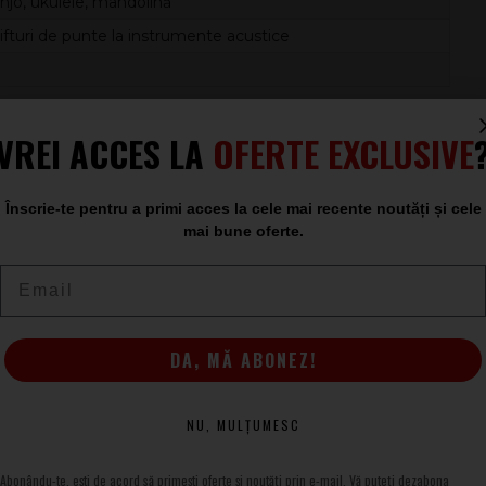
anjo, ukulele, mandolină
ifturi de punte la instrumente acustice
ă unealtă compactă,
String Winder
Daddario Pro Winder
VREI ACCES LA
OFERTE EXCLUSIVE
au scenă. Este suficient de mic pentru a încăpea ușor în
ntru utilizare intensivă.
Înscrie-te pentru a primi acces la cele mai recente noutăți și cele
mai bune oferte.
Email
io
DA, MĂ ABONEZ!
NU, MULȚUMESC
Abonându-te, ești de acord să primești oferte și noutăți prin e-mail. Vă puteți dezabona