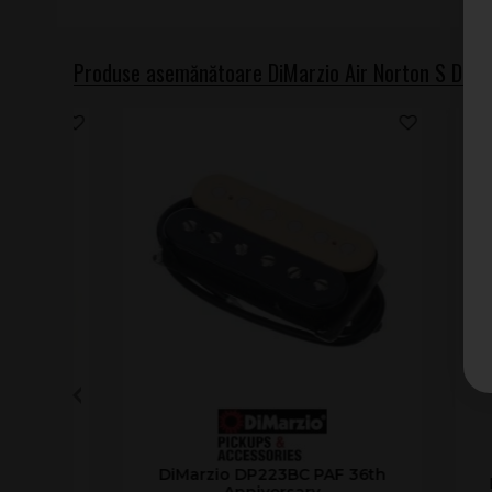
Produse asemănătoare DiMarzio Air Norton S DP
DiMarzio DP223BC PAF 36th
DiMa
Anniversary