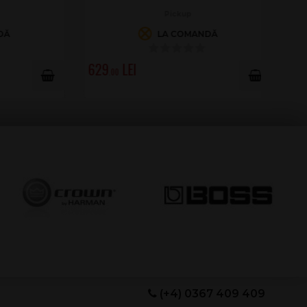
Pickup
LA COMANDĂ
629
.00
(+4) 0367 409 409