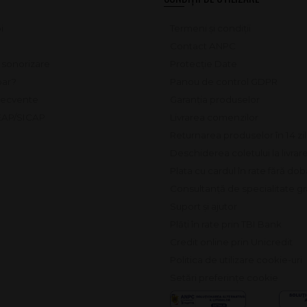
i
Termeni și condiții
Contact ANPC
e sonorizare
Protecție Date
ar?
Panou de control GDPR
frecvente
Garanția produselor
SEAP/SICAP
Livrarea comenzilor
Returnarea produselor în 14 zi
Deschiderea coletului la livrar
Plata cu cardul în rate fără do
Consultanță de specialitate gr
Suport și ajutor
Plăți în rate prin TBI Bank
Credit online prin Unicredit
Politica de utilizare cookie-uri
Setări preferințe cookie