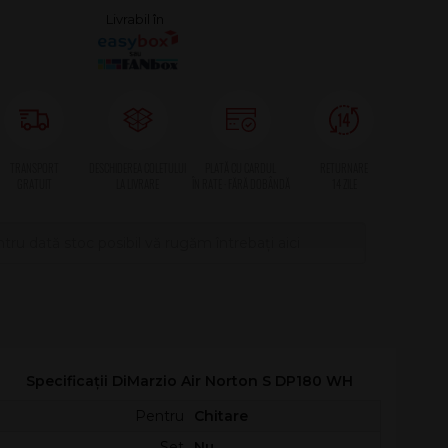
tru dată stoc posibil vă rugăm întrebați aici
Specificații DiMarzio Air Norton S DP180 WH
Pentru
Chitare
Set
Nu