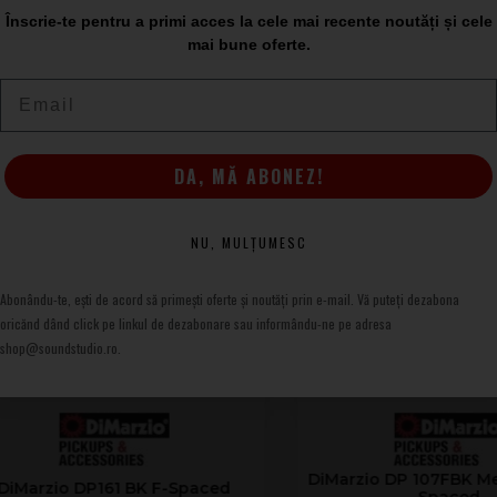
Înscrie-te pentru a primi acces la cele mai recente noutăți și cele
mai bune oferte.
180 WH
Email
DA, MĂ ABONEZ!
NU, MULȚUMESC
Abonându-te, ești de acord să primești oferte și noutăți prin e-mail. Vă puteți dezabona
oricănd dând click pe linkul de dezabonare sau informându-ne pe adresa
shop@soundstudio.ro.
DiMarzio DP 107FBK Mega D
rzio DP161 BK F-Spaced
Spaced