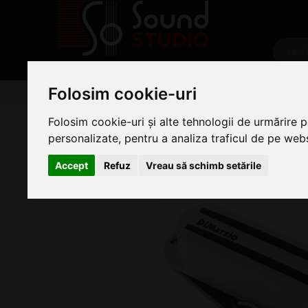
PRODUSE
Folosim cookie-uri
Chitare/Bas
Accesorii Chitara
Doze si Preamplifi
DiMarzio Air Norton S DP180 WH
Folosim cookie-uri și alte tehnologii de urmărire 
personalizate, pentru a analiza traficul de pe websi
Accept
Refuz
Vreau să schimb setările