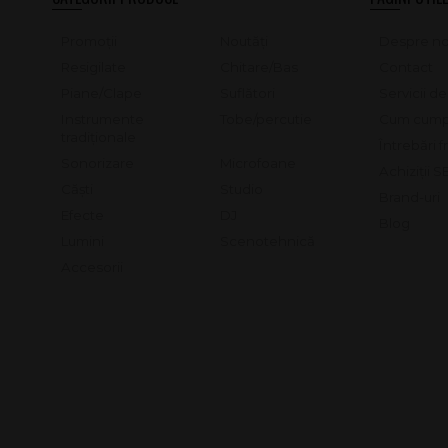
Promoții
Noutăți
Despre no
Resigilate
Chitare/Bas
Contact
Piane/Clape
Suflători
Servicii d
Instrumente
Tobe/percutie
Cum cump
tradiționale
Întrebări 
Sonorizare
Microfoane
Achiziții 
Căști
Studio
Brand-uri
Efecte
DJ
Blog
Lumini
Scenotehnică
Accesorii