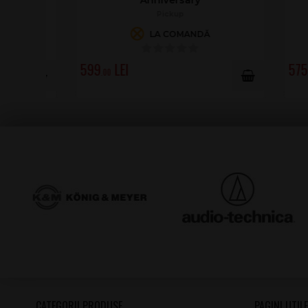
Pickup
LA COMANDĂ
599
575
.00
.00
CATEGORII PRODUSE
PAGINI UTILE