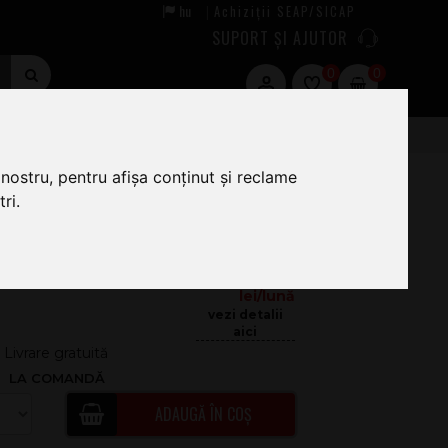
hu
Achiziții SEAP/SICAP
|
SUPORT ȘI AJUTOR
0
0
r Norton S DP180 WH
nostru, pentru afișa conținut și reclame
ri.
75
.00
47.92
Livrare gratuită
LA COMANDĂ
ADAUGĂ ÎN COȘ