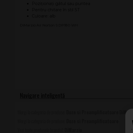
Poziționați gâtul sau puntea
Pentru chitare în stil ST
Culoare: alb
DiMarzio Air Norton S DP180 WH
Doze si Preamplificatoare
DiMarz
Doze si Preamplificatoare
DiMarzio