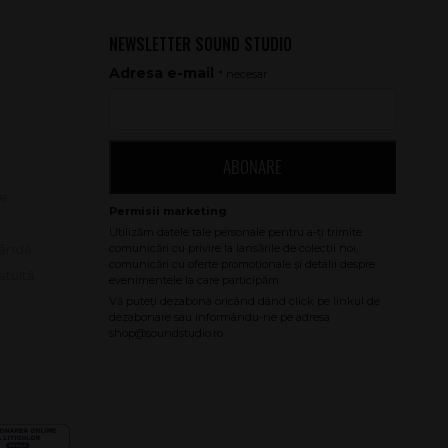
NEWSLETTER SOUND STUDIO
Adresa e-mail
* necesar
ABONARE
le
e
bândă
atuită