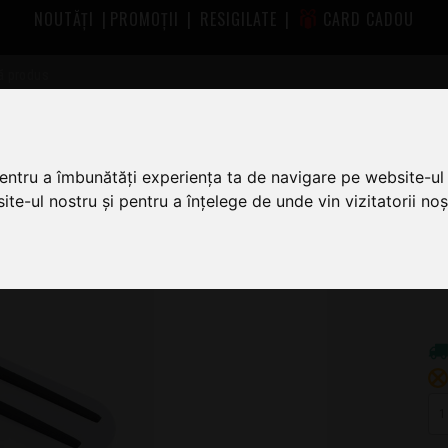
NOUTĂȚI
|
PROMOȚII
|
RESIGILATE
|
CARD CADOU
catoare Chitara
Doze si Preamplificatoare DiMarzio
DiMarzio Ai
pentru a îmbunătăți experiența ta de navigare pe website-ul 
te-ul nostru și pentru a înțelege de unde vin vizitatorii noșt
5