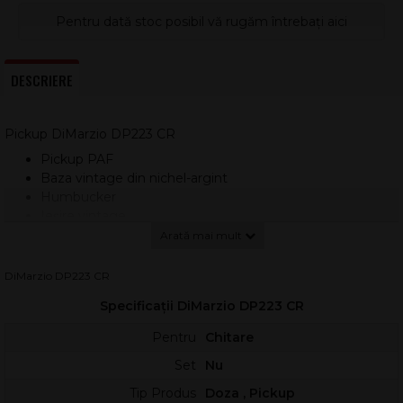
Pentru dată stoc posibil vă rugăm întrebați aici
DESCRIERE
Pickup DiMarzio DP223 CR
Pickup PAF
Baza vintage din nichel-argint
Humbucker
Ieșire vintage
4-Poli
Magneți Alnico 5
Poziție: Pod
DiMarzio DP223 CR
Culoare: Crem
Specificații DiMarzio DP223 CR
Pentru
Chitare
Set
Nu
Tip Produs
Doza , Pickup