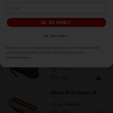
Email
DiMarzio DP193 BK F-Spaced
Pickup
DA, MĂ ABONEZ!
LA COMANDĂ
569
.00
NU, MULȚUMESC
Abonându-te, ești de acord să primești oferte și noutăți prin e-mail. Vă puteți dezabona
DiMarzio DP100F BK Super
oricănd dând click pe linkul de dezabonare sau informându-ne pe adresa
Distortion
shop@soundstudio.ro.
Pickup
ÎN STOC
569
.00
DiMarzio DP184 Chopper CR
Pickup
LA COMANDĂ
575