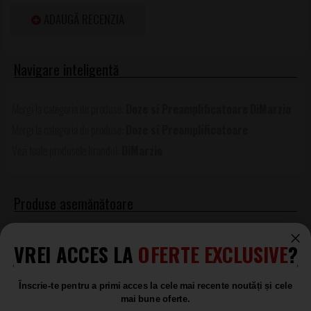
ADAUGĂ RECENZIA
Doze si Preamplificatoare
DiMarzio
Doze si Preamplificatoare
DiMarzio
Produse asemănătoare
DiMarzio DP287FSGW Utopia
Neck
VREI ACCES LA
OFERTE EXCLUSIVE
?
Pickup
LA COMANDĂ
Înscrie-te pentru a primi acces la cele mai recente noutăți și cele
733
mai bune oferte.
.00