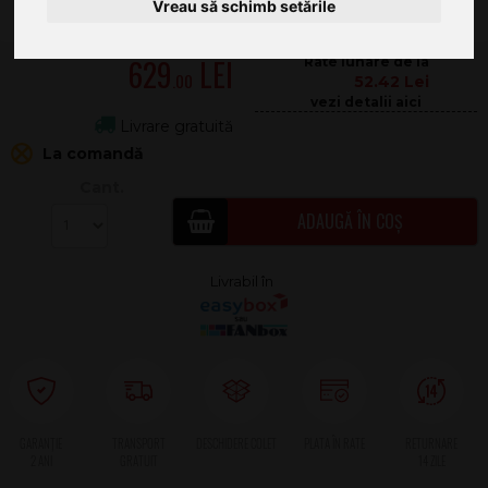
Vreau să schimb setările
629
.00
52.42
Livrare gratuită
La comandă
Cant.
ADAUGĂ ÎN COȘ
2 ANI