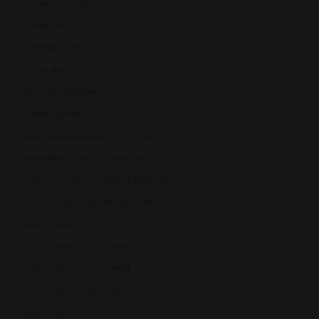
Termeni și condiții
Contact ANPC
Protecție Date
Panou de control GDPR
Garanția produselor
Livrarea comenzilor
Returnarea produselor în 14 zile
Deschiderea coletului la livrare
Plata cu cardul în rate fără dobândă
Consultanță de specialitate gratuită
Suport și ajutor
Plăți în rate prin TBI Bank
Credit online prin Unicredit
Politica de utilizare cookie-uri
ANPC - SAL