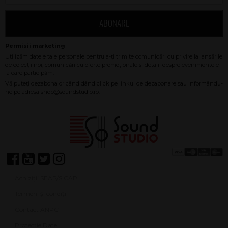
ABONARE
Achiziții SEAP/SICAP
Termeni și condiții
Contact ANPC
Protecție Date