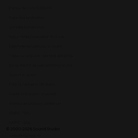
Panou de control GDPR
Garanția produselor
Livrarea comenzilor
Returnarea produselor în 14 zile
Deschiderea coletului la livrare
Plata cu cardul în rate fără dobândă
Consultanță de specialitate gratuită
Suport și ajutor
Plăți în rate prin TBI Bank
Credit online prin Unicredit
Politica de utilizare cookie-uri
ANPC - SAL
ANPC - SOL
© 2000-2026 Sound Studio