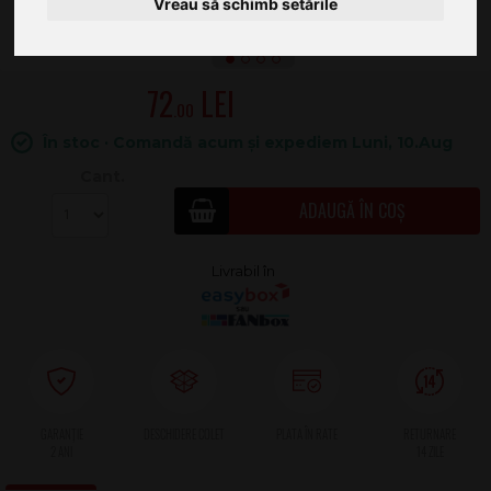
Vreau să schimb setările
72
.00
În stoc · Comandă acum și expediem Luni, 10.Aug
Cant.
ADAUGĂ ÎN COȘ
2 ANI