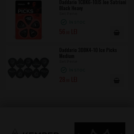
Daddario 1CBK6-10JS Joe Satriani
Black Heavy
Set Pene
ÎN STOC
56
.00
Daddario 3DBK4-10 Ice Picks
Medium
Set Pene
ÎN STOC
28
.00