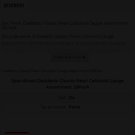
DESCRIERE
Set Pene Daddario Classic Pearl Celluloid Gauge Assortment
25Pack
Setul de pene D’Addario Classic Pearl Celluloid Gauge
Assortment 25Pack este o alegere practică pentru chitariști
care vor să testeze rapid mai multe grosimi, fără să schimbe
brandul sau forma penei. Celuloidul rămâne unul dintre cele
mai apreciate materiale pentru pene, datorită senzației
naturale la atac și a unui timbru cald, plin și echilibrat.
Daddario Classic Pearl Celluloid Gauge Assortment 25Pack
Material sintetic introdus la începutul anilor 1900 ca alternativă
Specificații Daddario Classic Pearl Celluloid Gauge
la plectrele din carapace de broască țestoasă, celuloidul oferă o
Assortment 25Pack
combinație reușită între flexibilitate și răspuns dinamic. Finisajul
Set
Da
perlat îmbunătățește priza și oferă un aspect clasic, ușor de
Tip accesorii
Pene
identificat pe scenă sau în studio.
Grosimi pentru stiluri diferite
Pachetul asortat include pene
ușoare
pentru strumming