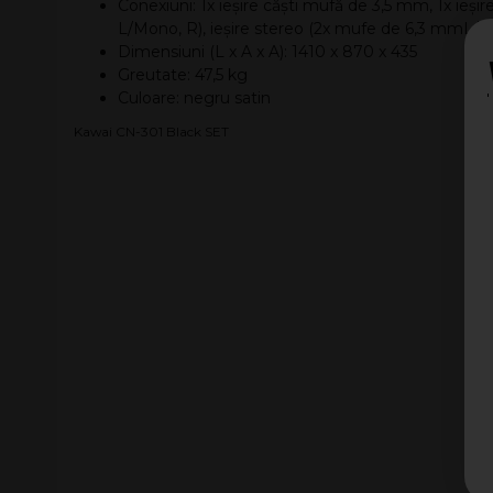
Conexiuni: 1x ieșire căști mufă de 3,5 mm, 1x ieși
L/Mono, R), ieșire stereo (2x mufe de 6,3 mmL/R
Dimensiuni (L x A x A): 1410 x 870 x 435
Greutate: 47,5 kg
Culoare: negru satin
Kawai CN-301 Black SET