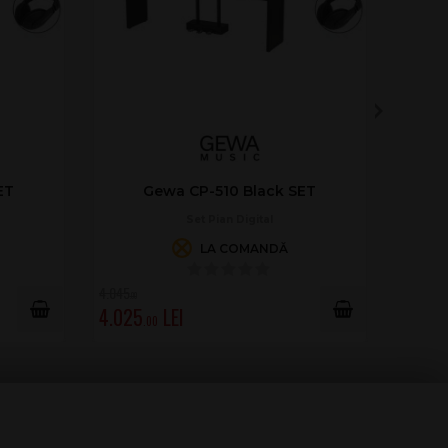
ET
Gewa CP-510 Black SET
Set Pian Digital
LA COMANDĂ
4.045
8.634
.00
.00
4.025
8.614
.00
.