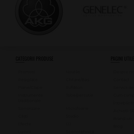
CATEGORII PRODUSE
PAGINI UTILE
Promoții
Noutăți
Despre no
Resigilate
Chitare/Bas
Contact
Piane/Clape
Suflători
Servicii d
Instrumente
Tobe/percutie
Cum cump
tradiționale
Întrebări 
Sonorizare
Microfoane
Achiziții 
Căști
Studio
Brand-uri
Efecte
DJ
Blog
Lumini
Scenotehnică