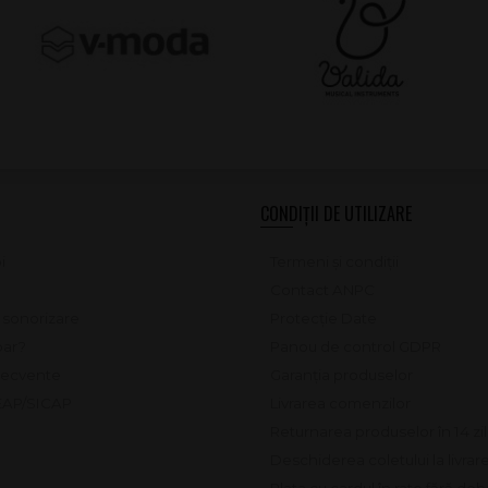
CONDIȚII DE UTILIZARE
i
Termeni și condiții
Contact ANPC
e sonorizare
Protecție Date
ar?
Panou de control GDPR
frecvente
Garanția produselor
SEAP/SICAP
Livrarea comenzilor
Returnarea produselor în 14 zi
Deschiderea coletului la livrar
Plata cu cardul în rate fără do