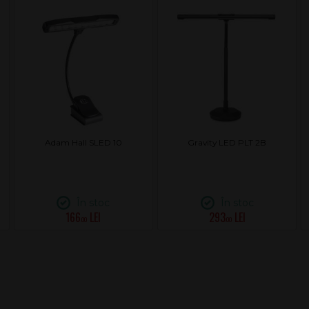
Adam Hall SLED 10
Gravity LED PLT 2B
În stoc
În stoc
166
293
.00
.00