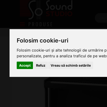
PRODUSE
Piane/Clape
Piane Digitale
Piane, Pianine Digita
Kawai CN-301 Black SET
Folosim cookie-uri
Folosim cookie-uri și alte tehnologii de urmărire 
personalizate, pentru a analiza traficul de pe websi
Accept
Refuz
Vreau să schimb setările