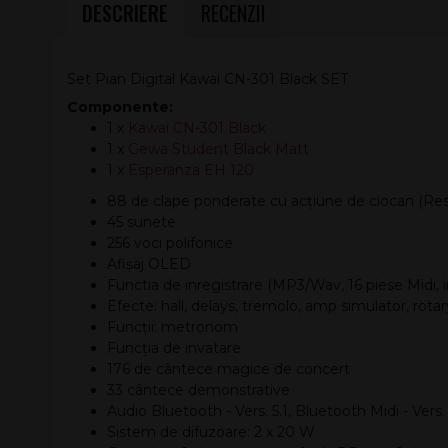
DESCRIERE
RECENZII
Set Pian Digital Kawai CN-301 Black SET
Componente:
1 x
Kawai CN-301 Black
1 x
Gewa Student Black Matt
1 x
Esperanza EH 120
88 de clape ponderate cu acțiune de ciocan (Re
45 sunete
256 voci polifonice
Afișaj OLED
Functia de inregistrare (MP3/Wav, 16 piese Midi, i
Efecte: hall, delays, tremolo, amp simulator, rotar
Funcții: metronom
Funcția de invatare
176 de cântece magice de concert
33 cântece demonstrative
Audio Bluetooth - Vers. 5.1, Bluetooth Midi - Vers.
Sistem de difuzoare: 2 x 20 W