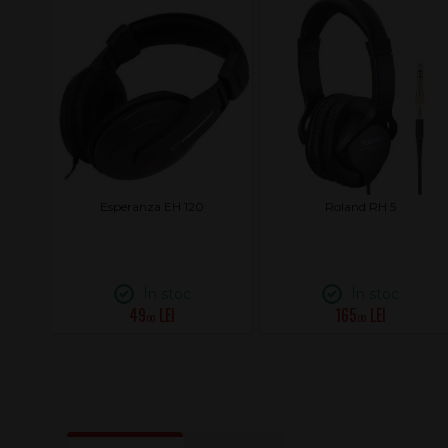
ss
Esperanza EH 120
Roland RH 5
În stoc
În stoc
49
165
.00
.00