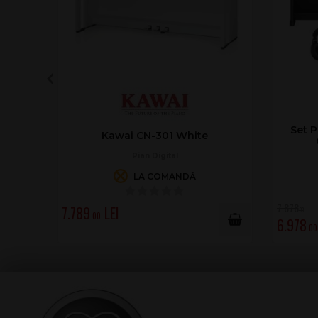
Set P
Kawai CN-301 White
Pian Digital
LA COMANDĂ
7.878
7.789
.00
.00
6.978
.00