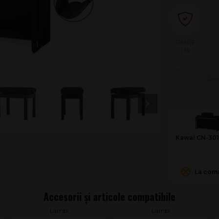
2 ANI
Pen
Kawai CN-301
La com
Lampi
Lampi