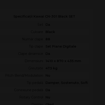
Specificații Kawai CN-301 Black SET
Set
Da
Culoare
Black
Număr clape
88
Tip clape
Set Piane Digitale
Clape dinamice
Da
Dimensiuni
1410 x 870 x 435 mm
Greutate
47.5 kg
Pitch Bend/Modulation
Nu
Tip pedală
Damper, Sostenuto, Soft
Conexiune pedală
Da
Rotary Control
Nu
Display
Oled