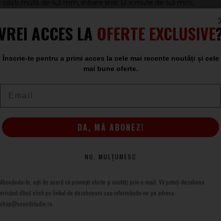
re căști mufă de 6,3 mm, intrare linie (2 x mufe de 6,3 mm,
 + R)
VREI ACCES LA
OFERTE EXCLUSIVE
Înscrie-te pentru a primi acces la cele mai recente noutăți și cele
mai bune oferte.
Email
DA, MĂ ABONEZ!
NU, MULȚUMESC
Abonându-te, ești de acord să primești oferte și noutăți prin e-mail. Vă puteți dezabona
oricănd dând click pe linkul de dezabonare sau informându-ne pe adresa
shop@soundstudio.ro.