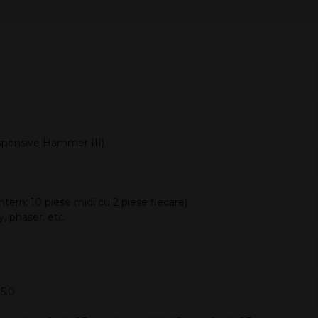
sponsive Hammer III)
ntern: 10 piese midi cu 2 piese fiecare)
y, phaser, etc.
 5.0