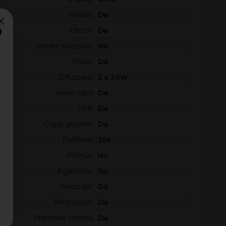
Pedale
Da
?
Efecte
Da
Intrare Microfon
Nu
Stativ
Da
Difuzoare
2 x 20W
Ieșire căști
Da
USB
Da
Clape gradate
Da
Polifonie
256
Ritmuri
Nu
Egalizator
Nu
Recorder
Da
Metronom
Da
Memorie internă
Da