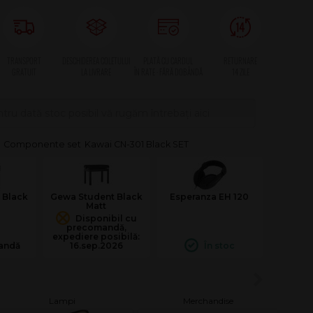
tru dată stoc posibil vă rugăm întrebați aici
Kawai CN-301 Black SET
 Black
Gewa Student Black
Esperanza EH 120
Matt
Disponibil cu
precomandă,
expediere posibilă:
andă
16.sep.2026
În stoc
Lampi
Merchandise
Sca