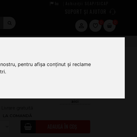
hu
Achiziții SEAP/SICAP
|
SUPORT ȘI AJUTOR
0
0
nostru, pentru afișa conținut și reclame
ri.
278
.00
.258
.00
191.13
Livrare gratuită
LA COMANDĂ
ADAUGĂ ÎN COȘ