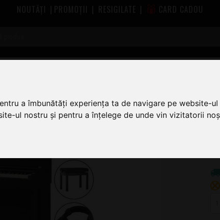
NOUTĂȚI
|
PROMOȚII
|
RESIGILATE
|
CARD CADOU
le
Piane si Pianine Digitale Kawai
Kawai CN-301 Black SET
pentru a îmbunătăți experiența ta de navigare pe website-ul 
te-ul nostru și pentru a înțelege de unde vin vizitatorii noșt
8.
8