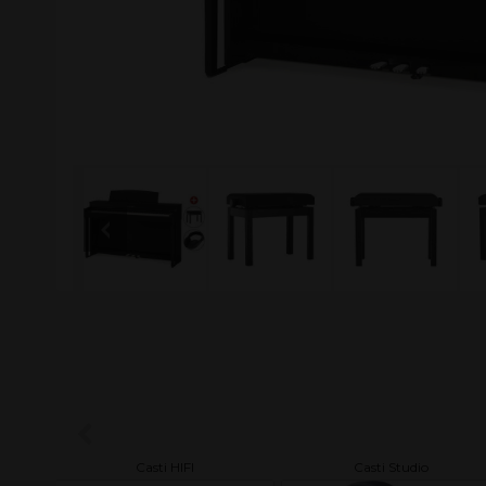
turi
Casti HIFI
Casti Studio