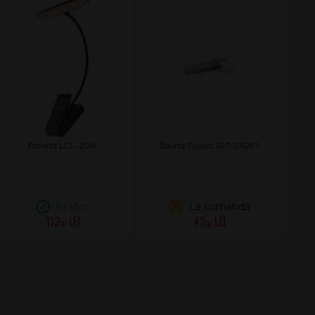
Roland LCL-25W
Sound Studio SST-06287
G
În stoc
La comandă
112
42
.00
.00