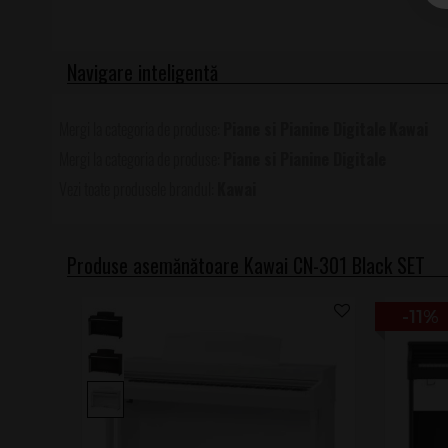
Piane si Pianine Digitale
Kawai
Piane si Pianine Digitale
Kawai
Produse asemănătoare Kawai CN-301 Black SET
-11%