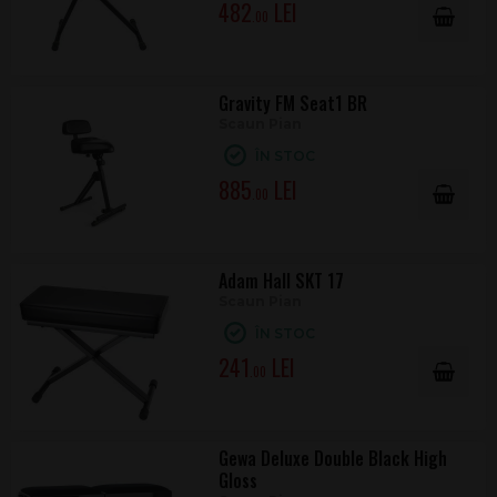
482
.00
Gravity FM Seat1 BR
Scaun Pian
ÎN STOC
885
.00
Adam Hall SKT 17
Scaun Pian
ÎN STOC
241
.00
Gewa Deluxe Double Black High
Gloss