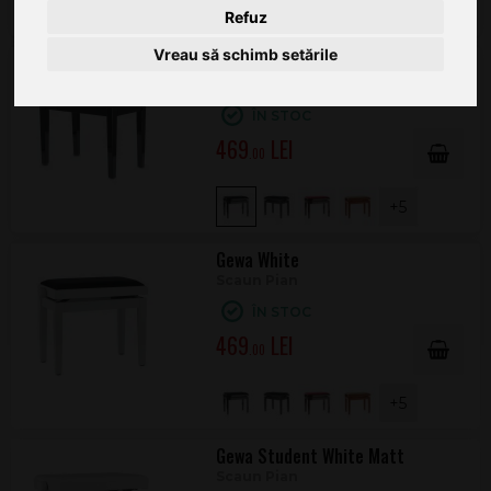
+5
Refuz
Vreau să schimb setările
Gewa Black High Gloss
Scaun Pian
ÎN STOC
469
.00
+5
Gewa White
Scaun Pian
ÎN STOC
469
.00
+5
Gewa Student White Matt
Scaun Pian