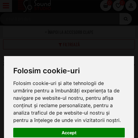
0
0
ACCESORII CLAPE
FILTREAZĂ
SCAUNE SI BANCHETE PENTRU PIANE
Folosim cookie-uri
Pe această pagină găsiți oferta completă de Scaune
Claviaturi la cel mai bun preț.
Folosim cookie-uri și alte tehnologii de
1
2
3
4
urmărire pentru a îmbunătăți experiența ta de
navigare pe website-ul nostru, pentru afișa
Gewa White High Gloss
conținut și reclame personalizate, pentru a
Scaun Pian
analiza traficul de pe website-ul nostru și
ÎN STOC
pentru a înțelege de unde vin vizitatorii noștri.
469
.00
Accept