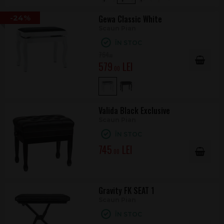
-24%
Gewa Classic White
Scaun Pian
ÎN STOC
764
.00
579
.00
Valida Black Exclusive
Scaun Pian
ÎN STOC
745
.00
Gravity FK SEAT 1
Scaun Pian
ÎN STOC