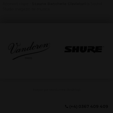
Accesorii clape -
Scaune Banchete Claviaturi
la Sound
Studio magazin de muzica
(+4) 0367 409 409