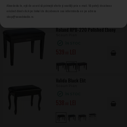
631
.00
Abonându-te, ești de acord să primești oferte și noutăți prin e-mail. Vă puteți dezabona
oricănd dând click pe linkul de dezabonare sau informându-ne pe adresa
shop@soundstudio.ro.
Roland RPB-220 Polished Ebony
Scaun Pian
ÎN STOC
539
.00
Valida Black Elit
Scaun Pian
ÎN STOC
538
.00