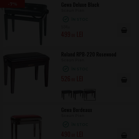
-7%
Gewa Deluxe Black
Scaun Pian
ÎN STOC
534
.00
499
.00
Roland RPB-220 Rosewood
Scaun Pian
ÎN STOC
526
.00
Gewa Bordeaux
Scaun Pian
ÎN STOC
490
.00