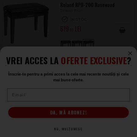
Roland RPB-200 Rosewood
Scaun Pian
ÎN STOC
679
.00
VREI ACCES LA
OFERTE EXCLUSIVE
?
Roland RPB-400 White
Scaun Pian
Înscrie-te pentru a primi acces la cele mai recente noutăți și cele
ÎN STOC
mai bune oferte.
673
.00
Email
DA, MĂ ABONEZ!
Roland RPB-300 White
Scaun Pian
NU, MULȚUMESC
ÎN STOC