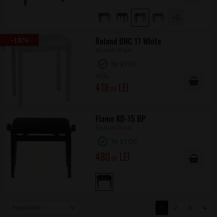
+5
-13%
Roland BNC 11 White
Scaun Pian
ÎN STOC
483
.00
418
.00
Flame KB-15 BP
Scaun Pian
ÎN STOC
480
.00
1
2
3
4