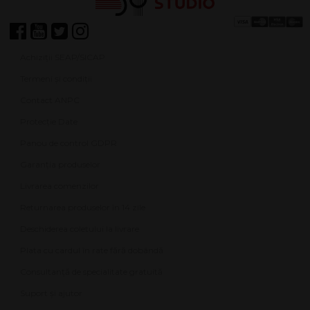
Achiziții SEAP/SICAP
Termeni și condiții
Contact ANPC
Protecție Date
Panou de control GDPR
Garanția produselor
Livrarea comenzilor
Returnarea produselor în 14 zile
Deschiderea coletului la livrare
Plata cu cardul în rate fără dobândă
Consultanță de specialitate gratuită
Suport și ajutor