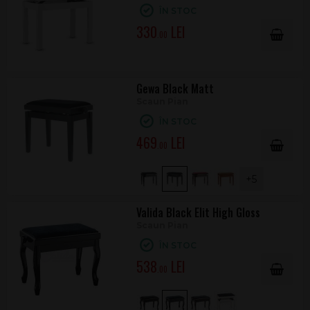
ÎN STOC
330
.00
Gewa Black Matt
Scaun Pian
ÎN STOC
469
.00
+5
Valida Black Elit High Gloss
Scaun Pian
ÎN STOC
538
.00