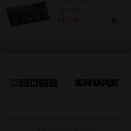
Procesor Chitara
Procesare
32-bit floating-point
ÎN STOC
internă
1.611
Rată sampling
48 kHz
.00
Amplificatoare
23 tipuri AIRD
Efecte
Peste 150 efecte BOSS
Blocuri
Până la 15 blocuri de efecte
simultane
Cabinet/IR
Difuzoare integrate + încărcare IR WAV
Control la bord
Comutatoare asignabile + pedală expresie
cu comutator pentru degete
Control extern
Până la 2 footswitch-uri sau 1 pedală
expresie
Integrare
Send/return, inclusiv metoda cu patru
pedale
cabluri
Comutare
Mufă control pentru amplificator
canal
MIDI/USB
MIDI I/O, USB multicanal pentru computer