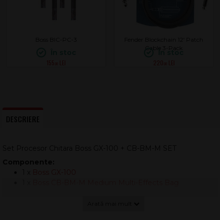
Boss BIC-PC-3
Fender Blockchain 12' Patch
Cable 3-Pack
În stoc
În stoc
155
220
.00
.00
DESCRIERE
Set Procesor Chitara Boss GX-100 + CB-BM-M SET
Componente:
1 x
Boss GX-100
1 x
Boss CB-BM-M Medium Multi-Effects Bag
Setul
Boss GX-100
+
CB-BM-M
este o soluție completă
pentru chitariști și basiști care vor un procesor modern, cu