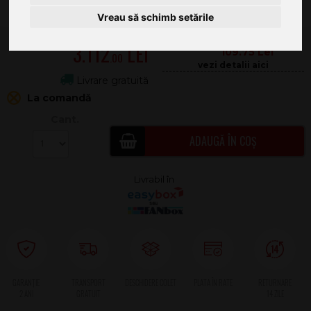
Vreau să schimb setările
3.132
.00
3.112
109.75
.00
Livrare gratuită
La comandă
Cant.
ADAUGĂ ÎN COȘ
2 ANI