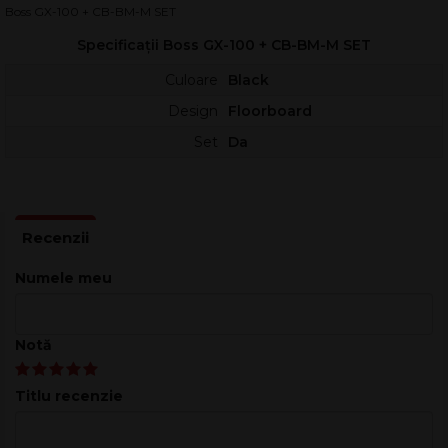
sunet premium și transport sigur. Combinația dintre motorul
Boss GX-100 + CB-BM-M SET
de modelare AIRD, interfața cu ecran tactil și geanta dedicată
Specificații Boss GX-100 + CB-BM-M SET
îl face ideal pentru repetiții, studio și scenă.
GX-100 fuzionează tehnologiile avansate de ton BOSS într-un
Culoare
Black
hardware elegant, cu șasiu metalic robust și control intuitiv. În
Design
Floorboard
câteva secunde poți construi patch-uri complexe, folosind
Set
Da
amplificatoare AIRD și efecte derivate din platforma de top
GT-1000, fără să pierzi din dinamica și răspunsul la atingere.
Cu până la 15 blocuri de efecte simultane și rutare ultra-flexibilă,
poți crea lanțuri de semnal elaborate pentru orice stil.
Comutatoarele de picior integrate, pedala de expresie cu
comutator pentru degete și suportul pentru control extern îți
Numele meu
oferă comandă profundă în timp real.
Componentele setului
Notă
Primești procesorul multi-efect și o geantă de transport
potrivită pentru utilizare frecventă. Setul este gândit pentru
Titlu recenzie
muzicieni care au nevoie de mobilitate și protecție, fără
compromis la funcționalitate.