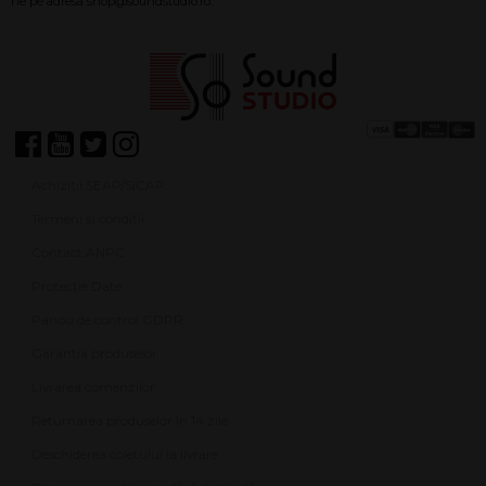
Achiziții SEAP/SICAP
Termeni și condiții
Contact ANPC
Protecție Date
Panou de control GDPR
Garanția produselor
Livrarea comenzilor
Returnarea produselor în 14 zile
Deschiderea coletului la livrare