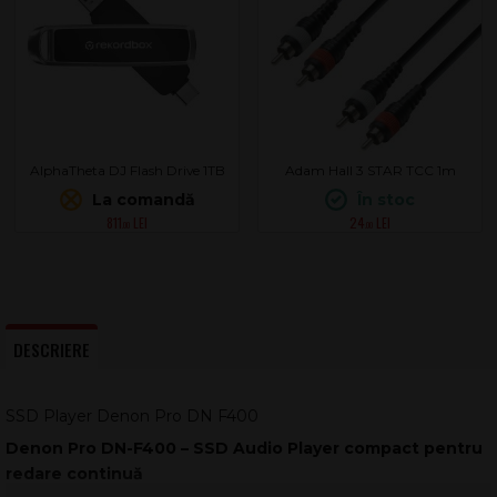
AlphaTheta DJ Flash Drive 1TB
Adam Hall 3 STAR TCC 1m
La comandă
În stoc
811
24
.00
.00
DESCRIERE
SSD Player Denon Pro DN F400
Denon Pro DN-F400 – SSD Audio Player compact pentru
redare continuă