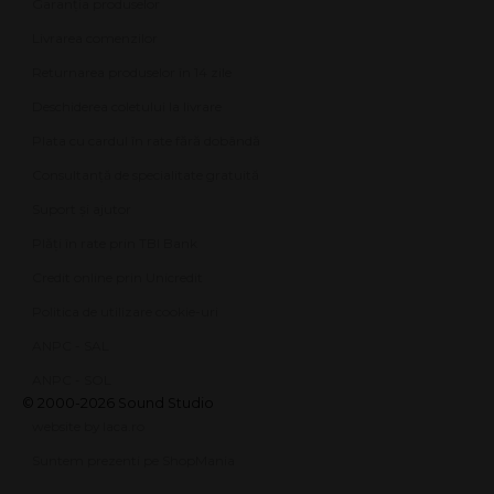
Garanția produselor
Livrarea comenzilor
Returnarea produselor în 14 zile
Deschiderea coletului la livrare
Plata cu cardul în rate fără dobândă
Consultanță de specialitate gratuită
Suport și ajutor
Plăți în rate prin TBI Bank
Credit online prin Unicredit
Politica de utilizare cookie-uri
ANPC - SAL
ANPC - SOL
© 2000-2026 Sound Studio