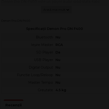
Denon Pro DN-F400 este un player audio solid-state fiabil,
conceput pentru aplicații comerciale și industriale unde este
necesară redarea automată și continuă a conținutului audio.
Datorită dimensiunilor compacte și funcționalității Power-On-
Denon Pro DN F400
Play, acest player este ideal pentru spații precum: parcuri de
Specificații Denon Pro DN F400
distracții, hipermarketuri, stații de transport public, hoteluri,
spitale, aeroporturi, muzee, galerii de artă și multe altele.
Bluetooth
Nu
Fiabil și simplu de operat, DN-F400 redă fișiere audio în
Ieșire Master
RCA
formate WAV și MP3 de pe carduri SD/SDHC de până la 32 GB.
SD Player
Da
Funcția de redare automată la pornire și suportul pentru
playlisturi în format M3U îl fac perfect pentru aplicații de
USB Player
Nu
difuzare automată, anunțuri sau muzică ambientală.
Digital Output
Nu
Caracteristici principale:
Functie Loop/Reloop
Nu
Redare fișiere audio în formate WAV și MP3
Master Tempo
Nu
Suport pentru carduri SD/SDHC de până la 32 GB
Funcție Power-On-Play – redare automată la pornire
Greutate
4.5 kg
Redare playlisturi în format M3U
Ieșiri audio balansate (XLR) și nebalansate (RCA)
Ieșire dedicată pentru căști
Slot de card securizabil – previne accesul neautorizat