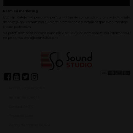
Achiziții SEAP/SICAP
Termeni și condiții
Contact ANPC
Protecție Date
Panou de control GDPR