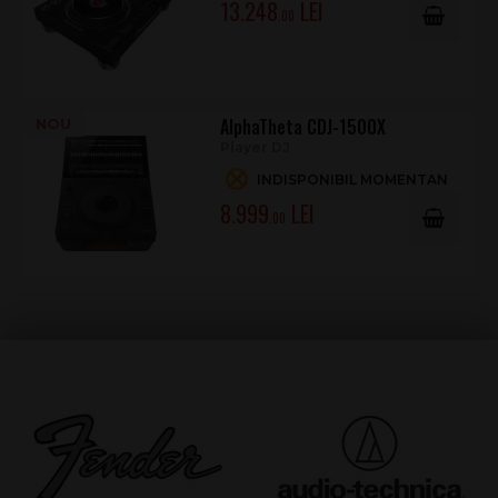
13.248
.00
AlphaTheta CDJ-1500X
NOU
Player DJ
INDISPONIBIL MOMENTAN
8.999
.00