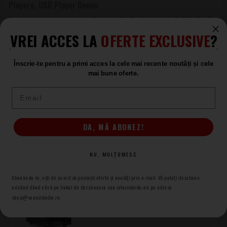
non-stop.
Playere, USB Player
Denon
Playere DJ Profesionale | CDJ, Media
Playere, USB Player
VREI ACCES LA
OFERTE EXCLUSIVE
?
Denon
Înscrie-te pentru a primi acces la cele mai recente noutăți și cele
mai bune oferte.
Produse asemănătoare
Email
Rane Twelve MK2
Playere
DA, MĂ ABONEZ!
LA COMANDĂ
3.555
.00
NU, MULȚUMESC
Abonându-te, ești de acord să primești oferte și noutăți prin e-mail. Vă puteți dezabona
LD Systems LDRSMP
oricănd dând click pe linkul de dezabonare sau informându-ne pe adresa
Radio Streaming Media Player
shop@soundstudio.ro.
LA COMANDĂ