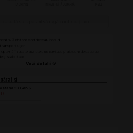
tru dată stoc posibil vă rugăm întrebați aici
 pentru 3 chitare electrice sau basuri
 transport ușor
 spumă în toate punctele de contact și picioare de cauciuc
e și stabilitate
Katana 50 Gen 3
0