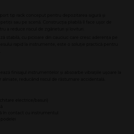
ort tip rack conceput pentru depozitarea sigură și
tiții sau pe scenă. Construcția pliabilă îl face ușor de
 a reduce riscul de zgârieturi și lovituri.
ază stabilă, cu picioare din cauciuc care cresc aderența pe
sului rapid la instrumente, este o soluție practică pentru
.
ază finisajul instrumentelor și absoarbe vibrațiile ușoare la
 aliniate, reducând riscul de răsturnare accidentală.
chitare electrice/basuri)
tă
ă în contact cu instrumentul
 podelei