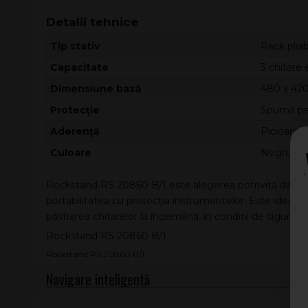
Detalii tehnice
Tip stativ
Rack pliab
Capacitate
3 chitare 
Dimensiune bază
480 x 4
Protecție
Spumă pe
Aderență
Picioare d
Culoare
Negru
Rockstand RS 20860 B/1 este alegerea potrivită dacă a
portabilitatea cu protecția instrumentelor. Este ideal 
păstrarea chitarelor la îndemână, în condiții de siguranț
Rockstand RS 20860 B/1
Rockstand RS 20860 B/1