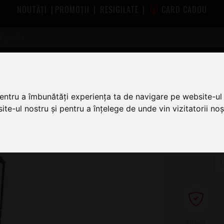
NOUTĂȚI
|
PROMOȚII
|
RESIGILATE
|
CARD CADOU
asuri
Stative Chitare si Basuri Rockstand
Rockstand RS 20860 B/
pentru a îmbunătăți experiența ta de navigare pe website-ul 
te-ul nostru și pentru a înțelege de unde vin vizitatorii noșt
1