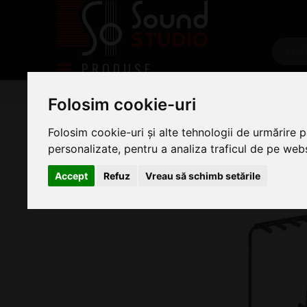
PRODUSE
Chitare/Bas
Accesorii Chitara
Stative Chitare si B
Folosim cookie-uri
Rockstand RS 20860 B/1
Folosim cookie-uri și alte tehnologii de urmărire 
personalizate, pentru a analiza traficul de pe websi
Accept
Refuz
Vreau să schimb setările