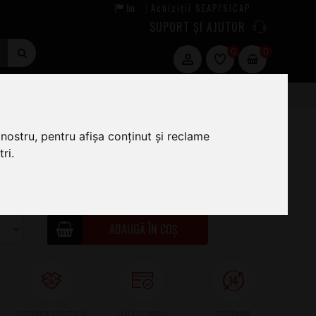
hu
Achiziții SEAP/SICAP
|
SUPORT ȘI AJUTOR
0
0
1
nostru, pentru afișa conținut și reclame
ri.
38
.00
LA COMANDĂ
ADAUGĂ ÎN COȘ