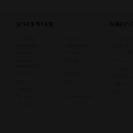
CATEGORII PRODUSE
PAGINI UTILE
Promoții
Noutăți
Despre no
Resigilate
Chitare/Bas
Contact
Piane/Clape
Suflători
Servicii d
Instrumente
Tobe/percutie
Cum cump
tradiționale
Întrebări 
Sonorizare
Microfoane
Achiziții 
Căști
Studio
Brand-uri
Efecte
DJ
Blog
Lumini
Scenotehnică
Accesorii