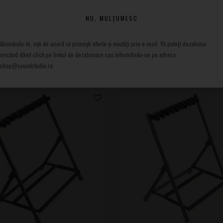
and
NU, MULȚUMESC
Abonându-te, ești de acord să primești oferte și noutăți prin e-mail. Vă puteți dezabona
oricănd dând click pe linkul de dezabonare sau informându-ne pe adresa
shop@soundstudio.ro.