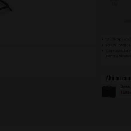
2 ANI
Pen
Stativ tip rack
Pliabil, pentru
Căptușeală din
pentru protecți
Boss 
1.589
.0