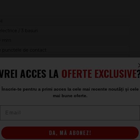
il
electrice / 3 basuri
20 mm
 punctele de contact
in cauciuc
VREI ACCES LA
OFERTE EXCLUSIVE
i nevoie de un stativ pentru 3 chitare care să combine
Înscrie-te pentru a primi acces la cele mai recente noutăți și cele
pentru organizarea eficientă a echipamentului și pentru
mai bune oferte.
ă.
Email
DA, MĂ ABONEZ!