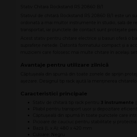
Stativ Chitara Rockstand RS 20860 B/1
Stativul de chitară Rockstand RS 20860 B/1 este un sup
ordonată a mai multor instrumente în studio, sală de repe
transportat, iar punctele de contact sunt protejate pentru
Acest stativ pentru chitare electrice și basuri oferă o b
suprafețe netede. Datorită formatului compact și a acce
muzicieni care folosesc mai multe chitare în același set
Avantaje pentru utilizare zilnică
Căptușeala din spumă din toate zonele de sprijin proteje
așezare. Designul tip rack ajută la menținerea chitarelor
Caracteristici principale
Stativ de chitară tip rack pentru
3 instrumente
(
Pliabil pentru transport ușor și depozitare eficien
Căptușeală din spumă în toate punctele care intr
Picioare de cauciuc pentru stabilitate și protecția
Bază (L x A): 480 x 420 mm
Culoare: Negru