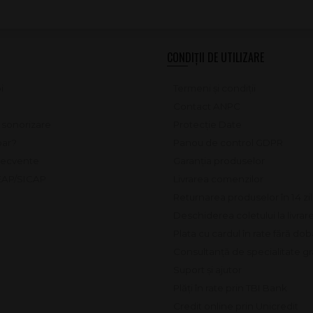
CONDIȚII DE UTILIZARE
i
Termeni și condiții
Contact ANPC
e sonorizare
Protecție Date
ar?
Panou de control GDPR
frecvente
Garanția produselor
SEAP/SICAP
Livrarea comenzilor
Returnarea produselor în 14 zi
Deschiderea coletului la livrar
Plata cu cardul în rate fără do
Consultanță de specialitate gr
Suport și ajutor
Plăți în rate prin TBI Bank
Credit online prin Unicredit