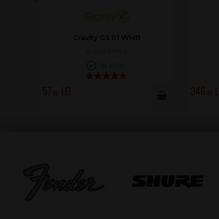
Gravity GS 01 WMB
Grav
Suport Chitara
St
ÎN STOC
57
346
.00
.00