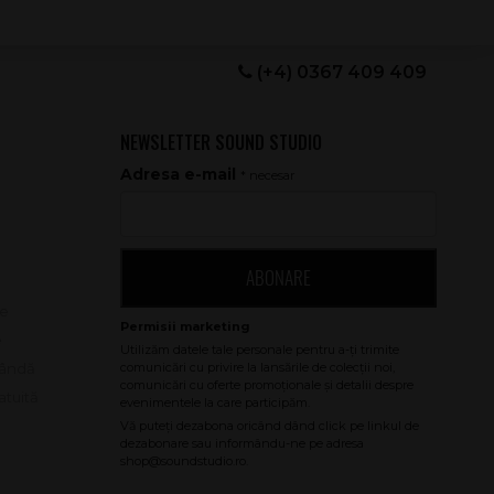
(+4) 0367 409 409
NEWSLETTER SOUND STUDIO
Adresa e-mail
* necesar
ABONARE
le
e
bândă
atuită