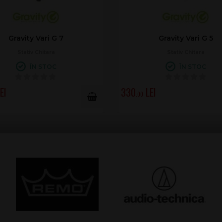
ity Vari G 7
Gravity Vari G 5
ativ Chitara
Stativ Chitara
ÎN STOC
ÎN STOC
330
.00