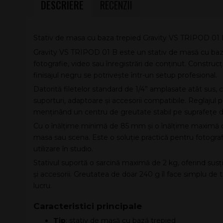
DESCRIERE
RECENZII
Stativ de masa cu baza trepied Gravity VS TRIPOD 01
Gravity VS TRIPOD 01 B este un stativ de masă cu bază 
fotografie, video sau înregistrări de conținut. Construcț
finisajul negru se potrivește într-un setup profesional.
Datorită filetelor standard de 1/4” amplasate atât sus, câ
suporturi, adaptoare și accesorii compatibile. Reglajul 
menținând un centru de greutate stabil pe suprafețe d
Cu o înălțime minimă de 85 mm și o înălțime maximă de
masa sau scena. Este o soluție practică pentru fotografi
utilizare în studio.
Stativul suportă o sarcină maximă de 2 kg, oferind s
și accesorii. Greutatea de doar 240 g îl face simplu de tr
lucru.
Caracteristici principale
Tip
: stativ de masă cu bază trepied