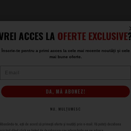
VREI ACCES LA
OFERTE EXCLUSIVE
Înscrie-te pentru a primi acces la cele mai recente noutăți și cele
mai bune oferte.
Email
y VS TRIPOD 01 B
epied, stativ de masă
iu
DA, MĂ ABONEZ!
 + 1/4” jos
NU, MULȚUMESC
5 mm
Abonându-te, ești de acord să primești oferte și noutăți prin e-mail. Vă puteți dezabona
oricănd dând click pe linkul de dezabonare sau informându-ne pe adresa