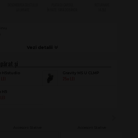
iniu
u
 H5studio
Gravity MS U CLMP
25
0
.00
 H5
Accesorii Stative
Accesorii Stative