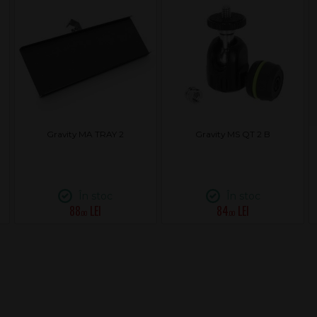
Gravity MA TRAY 2
Gravity MS QT 2 B
În stoc
În stoc
88
84
.00
.00