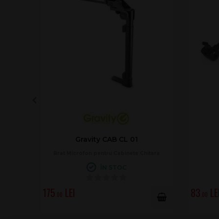
Gravity CAB CL 01
Brat Microfon pentru Cabinete Chitara
ÎN STOC
175
83
.00
.00