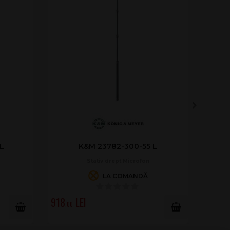
L
K&M 23782-300-55 L
Stativ drept Microfon
LA COMANDĂ
918
.00