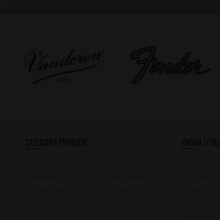
CATEGORII PRODUSE
PAGINI UTILE
Promoții
Noutăți
Despre no
Resigilate
Chitare/Bas
Contact
Piane/Clape
Suflători
Servicii d
Instrumente
Tobe/percutie
Cum cump
tradiționale
Întrebări 