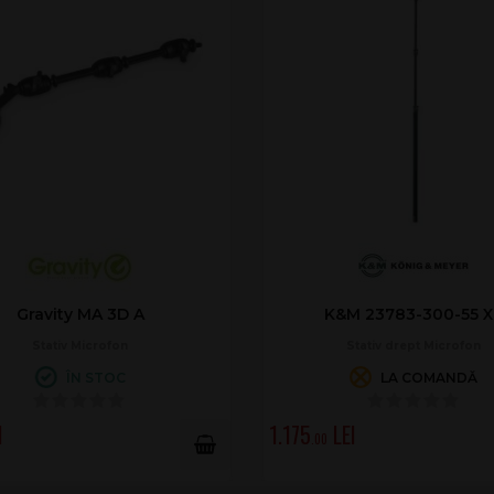
Gravity MA 3D A
K&M 23783-300-55 X
Stativ Microfon
Stativ drept Microfon
ÎN STOC
LA COMANDĂ
1.175
.00