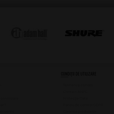
CONDIȚII DE UTILIZARE
i
Termeni și condiții
Contact ANPC
e sonorizare
Protecție Date
ar?
Panou de control GDPR
frecvente
Garanția produselor