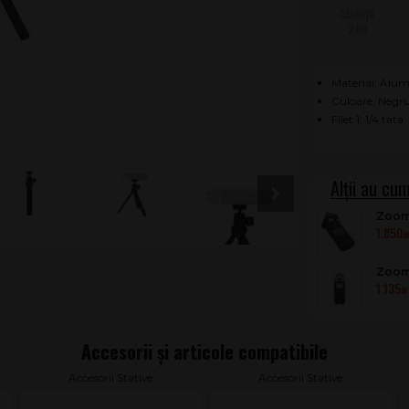
2 ANI
Material: Alum
Culoare: Negr
Filet 1: 1/4 tata
Zoom
1.850
.0
Zoom
1.135
.00
Accesorii Stative
Accesorii Stative