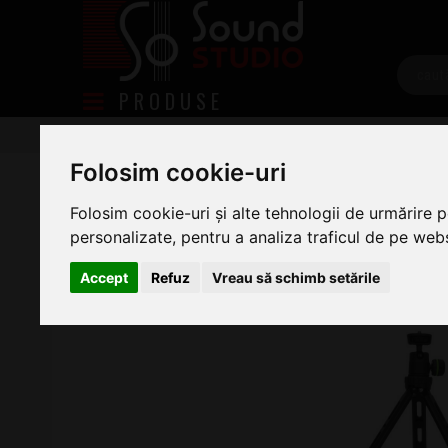
PRODUSE
Microfoane
Accesorii Microfoane
Stative de Mic
Gravity VS TRIPOD 01 B
Folosim cookie-uri
Folosim cookie-uri și alte tehnologii de urmărire 
personalizate, pentru a analiza traficul de pe websi
Accept
Refuz
Vreau să schimb setările