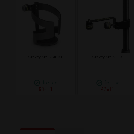
Gravity MA DRINK L
Gravity MA MH 01
În stoc
În stoc
63
47
.00
.00