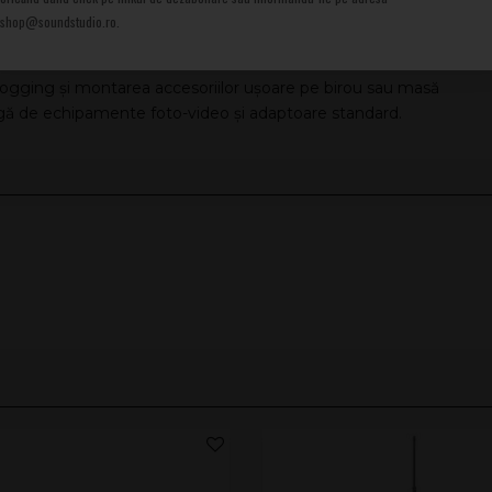
shop@soundstudio.ro.
vlogging și montarea accesoriilor ușoare pe birou sau masă
largă de echipamente foto-video și adaptoare standard.