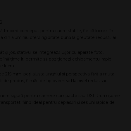
 B
trepied conceput pentru cadre stabile, fie că lucrezi în
ia din aluminiu oferă rigiditate bună la greutate redusă, iar
t și jos, stativul se integrează ușor cu aparate foto,
pe înălțime îți permite să poziționezi echipamentul rapid,
e lucru.
 215 mm, poți ajusta unghiul și perspectiva fără a muta
i de produs, filmări de tip overhead la nivel redus sau
usținere sigură pentru camere compacte sau DSLR-uri ușoare
ansportat, fiind ideal pentru deplasări și sesiuni rapide de