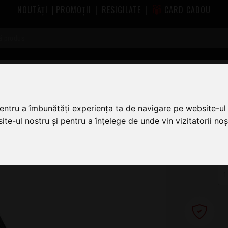
NOUTĂȚI
|
PROMOȚII
|
RESIGILATE
|
CARD CADOU
rofon
Stative de Microfon Gravity
Gravity VS TRIPOD 01 B
pentru a îmbunătăți experiența ta de navigare pe website-ul 
te-ul nostru și pentru a înțelege de unde vin vizitatorii noșt
1
LU