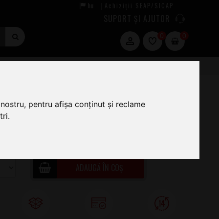
hu
Achiziții SEAP/SICAP
|
SUPORT ȘI AJUTOR
0
0
nostru, pentru afișa conținut și reclame
ri.
16
.00
ÎN STOC · COMANDĂ ACUM ȘI EXPEDIEM
NI, 10.AUG
ADAUGĂ ÎN COȘ