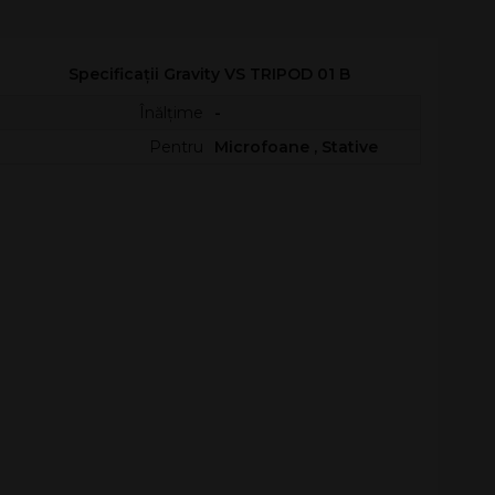
Specificații Gravity VS TRIPOD 01 B
Înălțime
-
Pentru
Microfoane , Stative