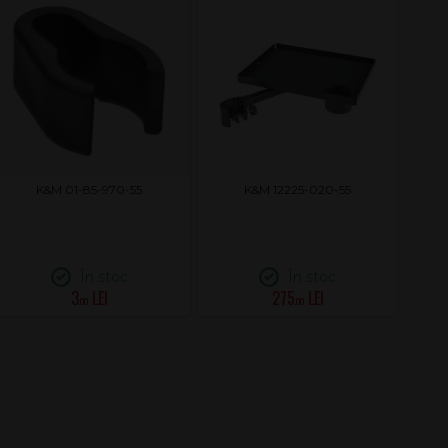
K&M 01-85-970-55
K&M 12225-020-55
În stoc
În stoc
3
275
.00
.00