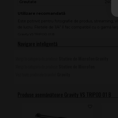
Greutate
240 g
Utilizare recomandată
Este potrivit pentru fotografie de produs, streaming, 
de lucru. Filetele de 1/4” îl fac compatibil cu o gamă 
Gravity VS TRIPOD 01 B
Stative de Microfon
Gravity
Stative de Microfon
Gravity
Produse asemănătoare Gravity VS TRIPOD 01 B