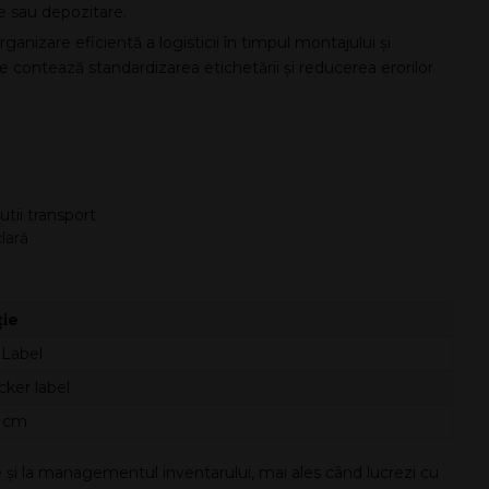
ine sau depozitare.
anizare eficientă a logisticii în timpul montajului și
e contează standardizarea etichetării și reducerea erorilor
utii transport
lară
ție
Label
cker label
3 cm
ate și la managementul inventarului, mai ales când lucrezi cu