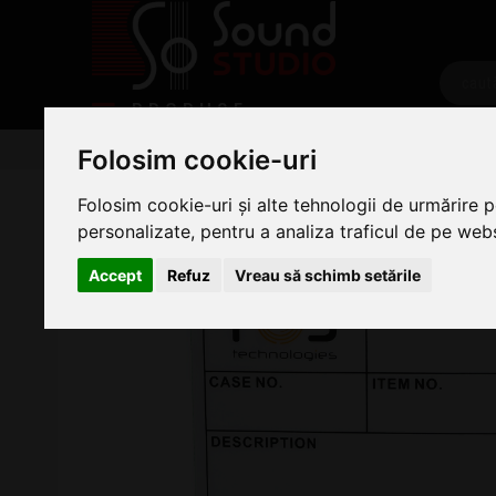
PRODUSE
Lumini
Accesorii lumini
Alte accesori
Alte acc
Folosim cookie-uri
FOS Road Label
Folosim cookie-uri și alte tehnologii de urmărire 
personalizate, pentru a analiza traficul de pe websi
Accept
Refuz
Vreau să schimb setările