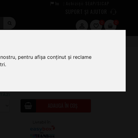
hu
Achiziții SEAP/SICAP
|
SUPORT ȘI AJUTOR
0
0
nostru, pentru afișa conținut și reclame
ri.
5
.00
ÎN STOC · COMANDĂ ACUM ȘI EXPEDIEM
TĂZI
ADAUGĂ ÎN COȘ