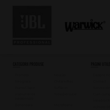
CATEGORII PRODUSE
PAGINI UTILE
Promoții
Noutăți
Despre no
Resigilate
Chitare/Bas
Contact
Piane/Clape
Suflători
Servicii d
Instrumente
Tobe/percutie
Cum cump
tradiționale
Întrebări 
Sonorizare
Microfoane
Achiziții 