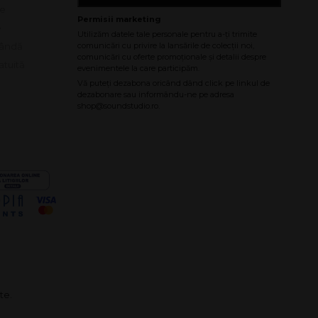
le
e
bândă
atuită
te.