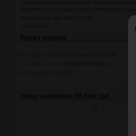
mai multe seturi de echipamente. Este o soluție practi
consistentă economisește timp și minimizează confuzii
Touring sticker label 18cm x 13 cm .
FOS Road Label
Alte accesori lumini
FOS
Alte accesori lumini
FOS
Produse asemănătoare FOS Road Label