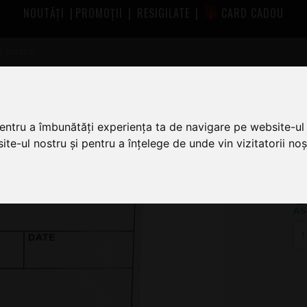
NOUTĂȚI
|
PROMOȚII
|
RESIGILATE
|
CARD CADOU
esori lumini FOS
FOS Road Label
pentru a îmbunătăți experiența ta de navigare pe website-ul 
te-ul nostru și pentru a înțelege de unde vin vizitatorii noșt
1
AS