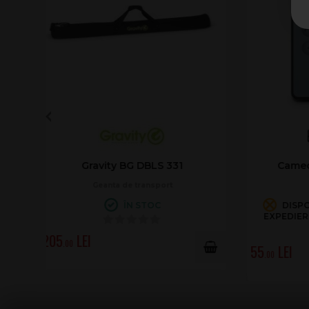
Omnilux Socket DX-420B for GY16
Omnilux
Base
Socket
DISPONIBIL CU PRECOMANDĂ,
EXPEDIERE POSIBILĂ: 18.AUG.2026
30
.00
90
.00