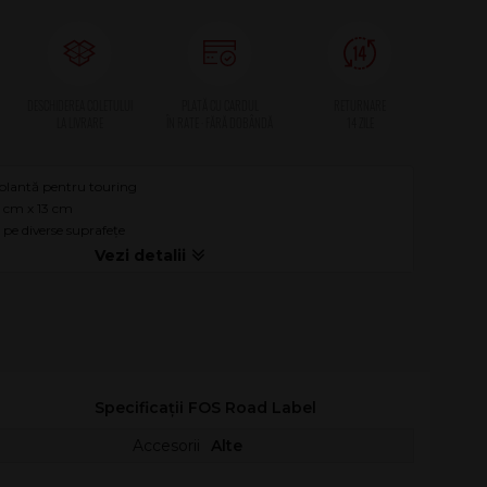
olantă pentru touring
8 cm x 13 cm
 pe diverse suprafețe
Specificații FOS Road Label
Accesorii
Alte