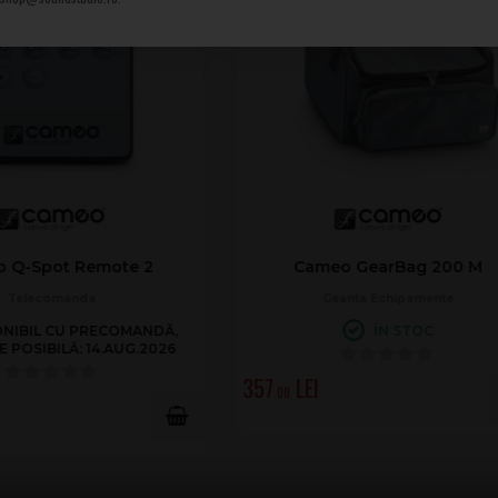
 Socket for PAR-56/PAR-64
Omnilux Socket for PAR-56
with Cable Ends
Screw Clamp
Socket
Socket
ÎN STOC
ÎN STOC
24
.00