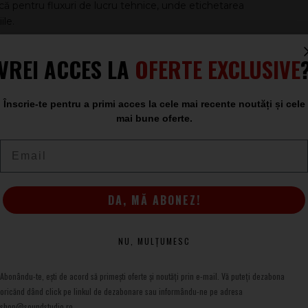
că pentru fluxuri de lucru tehnice, unde etichetarea
le.
VREI ACCES LA
OFERTE EXCLUSIVE
Înscrie-te pentru a primi acces la cele mai recente noutăți și cele
mai bune oferte.
Email
DA, MĂ ABONEZ!
NU, MULȚUMESC
Abonându-te, ești de acord să primești oferte și noutăți prin e-mail. Vă puteți dezabona
oricănd dând click pe linkul de dezabonare sau informându-ne pe adresa
shop@soundstudio.ro.