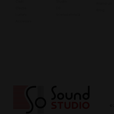
Căști
Studio
Brand-uri
Efecte
DJ
Blog
Lumini
Scenotehnică
Accesorii
© 