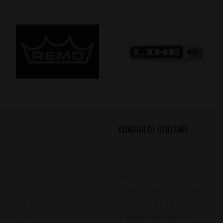
CONDIȚII DE UTILIZARE
i
Termeni și condiții
Contact ANPC
e sonorizare
Protecție Date
ar?
Panou de control GDPR
frecvente
Garanția produselor
SEAP/SICAP
Livrarea comenzilor