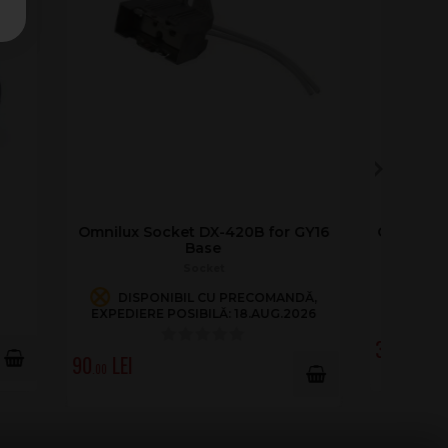
/64 with
Omnilux GX9.5
Suport bec
ÎN STOC
139
.00