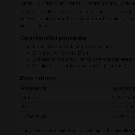
variabilă, fiind potrivită pentru utilizare în scenă, backl
Formatul de 18 cm x 13 cm permite marcaje lizibile și org
demontajului. Stickerul este gândit pentru aplicații und
de manipulare.
Caracteristici principale
Tip produs: sticker label pentru touring
Dimensiune: 18 cm x 13 cm
Utilizare: etichetare și identificare echipamente/c
Vizibilitate: suprafață mare pentru inscripționare c
Date tehnice
Parametru
Specifica
Model
FOS Road 
Tip
Touring sti
Dimensiuni
18 cm x 1
Prin dimensiunile sale, acest sticker ajută la trasabilit