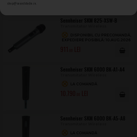
1.372
.00
shop@soundstudio.ro.
Sennheiser SKM 825-XSW-B
Transmitator Wireless
DISPONIBIL CU PRECOMANDĂ,
EXPEDIERE POSIBILĂ: 10.AUG.2026
911
.00
Sennheiser SKM 6000 BK-A1-A4
Transmitator Wireless
LA COMANDĂ
10.790
.00
Sennheiser SKM 6000 BK-A5-A8
Transmitator Wireless
LA COMANDĂ