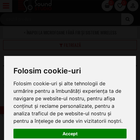
0
0
MICROFOANE FĂRĂ FIR ȘI SISTEME WIRELESS
FILTREAZĂ
TRANSMITATOARE WIRELESS DE MANA
Folosim cookie-uri
Transmitatoare wireless de mana pentru sisteme de
microfon wireless cu sau fara capsula pentru diverse marci de
Folosim cookie-uri și alte tehnologii de
top
urmărire pentru a îmbunătăți experiența ta de
1
2
navigare pe website-ul nostru, pentru afișa
conținut și reclame personalizate, pentru a
-19%
Sennheiser SKP 500 G4-BW
analiza traficul de pe website-ul nostru și
Transmitator Wireless
pentru a înțelege de unde vin vizitatorii noștri.
ÎN STOC
3.398
Accept
.00