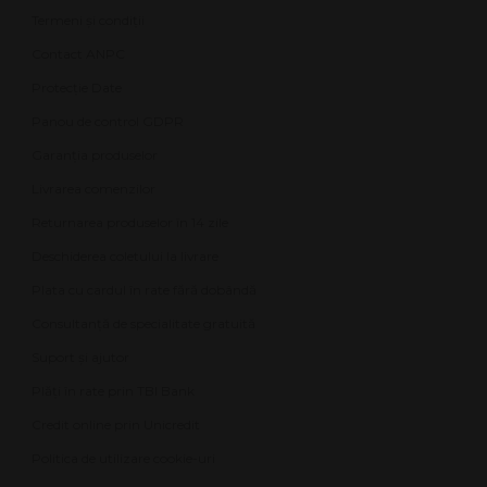
Termeni și condiții
Contact ANPC
Protecție Date
Panou de control GDPR
Garanția produselor
Livrarea comenzilor
Returnarea produselor în 14 zile
Deschiderea coletului la livrare
Plata cu cardul în rate fără dobândă
Consultanță de specialitate gratuită
Suport și ajutor
Plăți în rate prin TBI Bank
Credit online prin Unicredit
Politica de utilizare cookie-uri