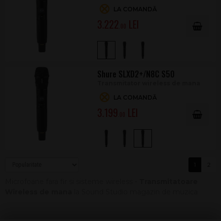
LA COMANDĂ
3.222
.00
Shure SLXD2+/N8C S50
Transmitator wireless de mana
LA COMANDĂ
3.199
.00
1
2
Microfoane fara fir si sisteme wireless -
Transmitatoare
Wireless de mana
la Sound Studio magazin de muzica