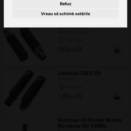
2.744
.00
Refuz
Vreau să schimb setările
Boss WL-30XLR
System Wireless
ÎN STOC
1.519
.00
Sennheiser XSW D XLR
Base Set
ÎN STOC
1.360
.00
Omnitronic FAS Dynamic Wireless
Microphone 660-690MHz