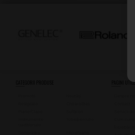
CATEGORII PRODUSE
PAGINI UTILE
Promoții
Noutăți
Despre no
Resigilate
Chitare/Bas
Contact
Piane/Clape
Suflători
Servicii d
Instrumente
Tobe/percutie
Cum cump
tradiționale
Întrebări 
Sonorizare
Microfoane