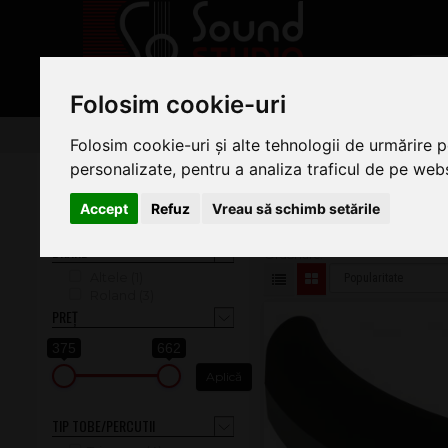
PRODUSE
Folosim cookie-uri
Tobe/percutie
Tobe electronice
Triggere
Folosim cookie-uri și alte tehnologii de urmărire 
personalizate, pentru a analiza traficul de pe websi
TRIGGERE
Accept
Refuz
Vreau să schimb setările
În Stoc (3)
Pe această pagină găsiți o
Toate Produsele (4)
BRAND
Altele (1)
Roland (3)
PREȚ
375
662
TIP TOBE/PERCUTII