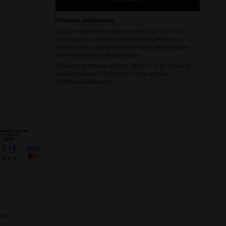
le
e
bândă
atuită
te.