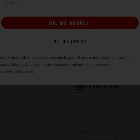
DA, MĂ ABONEZ!
NU, MULȚUMESC
Abonându-te, ești de acord să primești oferte și noutăți prin e-mail. Vă puteți dezabona
oricănd dând click pe linkul de dezabonare sau informându-ne pe adresa
shop@soundstudio.ro.
CONDIȚII DE UTILIZARE
i
Termeni și condiții
Contact ANPC
e sonorizare
Protecție Date
ar?
Panou de control GDPR
frecvente
Garanția produselor