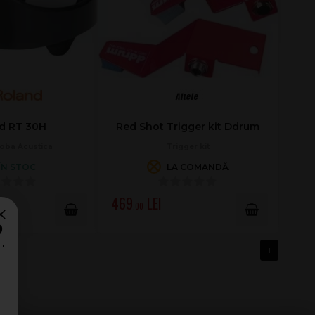
d RT 30H
Red Shot Trigger kit Ddrum
Toba Acustica
Trigger kit
ÎN STOC
LA COMANDĂ
469
.00
?
1