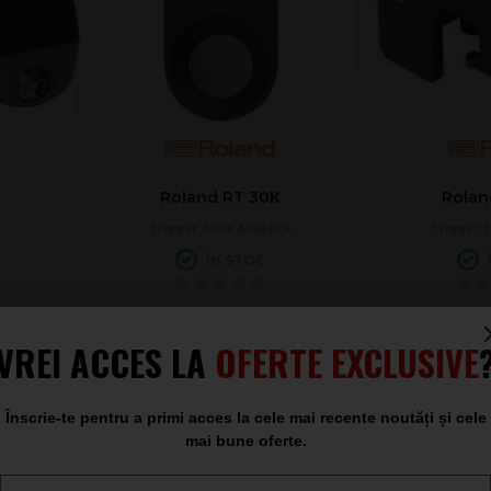
Roland RT 30K
Rolan
Trigger Tobe Acustica
Trigger 
ÎN STOC
521
375
.00
.00
VREI ACCES LA
OFERTE EXCLUSIVE
Înscrie-te pentru a primi acces la cele mai recente noutăți și cele
mai bune oferte.
re
la Sound Studio magazin de muzica
Email