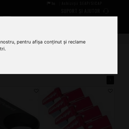
hu
Achiziții SEAP/SICAP
|
SUPORT ȘI AJUTOR
0
0
nostru, pentru afișa conținut și reclame
ri.
1