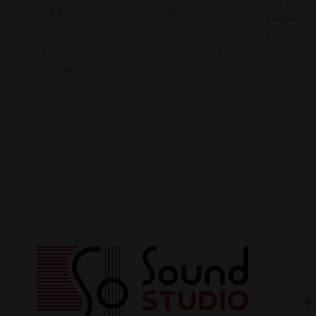
Achiziții 
Căști
Studio
Brand-uri
Efecte
DJ
Blog
Lumini
Scenotehnică
Accesorii
© 