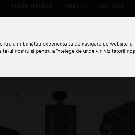
NOUTĂȚI
|
PROMOȚII
|
RESIGILATE
|
CARD CADOU
pentru a îmbunătăți experiența ta de navigare pe website-ul 
te-ul nostru și pentru a înțelege de unde vin vizitatorii noșt
ferta completă de Triggere la cel mai bun preț.