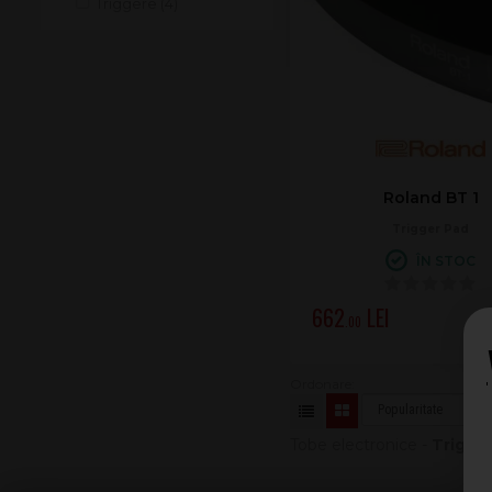
Triggere (4)
Roland BT 1
Trigger Pad
ÎN STOC
662
.00
Tobe electronice -
Trigge