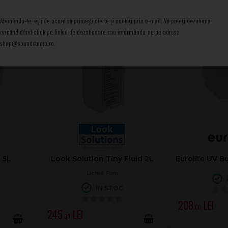
Abonându-te, ești de acord să primești oferte și noutăți prin e-mail. Vă puteți dezabona
oricănd dând click pe linkul de dezabonare sau informându-ne pe adresa
shop@soundstudio.ro.
 5L
Look Solution Tiny Fluid 2L
Eurolite UV Bu
Lichid Fum
ÎN STOC
208
.00
245
.00