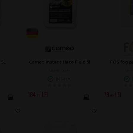
 5L
Cameo Instant Haze Fluid 5l
FOS fog pr
Lichid Ceata
Lich
ÎN STOC
184
79
.00
.00