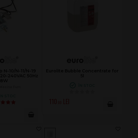
p N-10/N-11/N-19
Eurolite Bubble Concentrate for
220-240VAC 50Hz
5l
18W
ÎN STOC
Masina Fum
ÎN STOC
110
.00