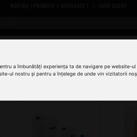
NOUTĂȚI
|
PROMOȚII
|
RESIGILATE
|
CARD CADOU
ecte
pentru a îmbunătăți experiența ta de navigare pe website-ul 
te-ul nostru și pentru a înțelege de unde vin vizitatorii noșt