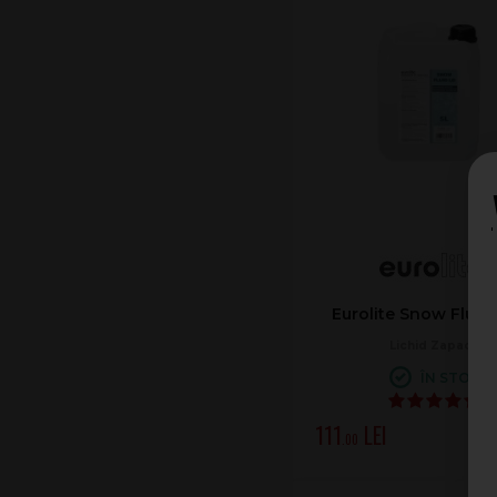
Eurolite Snow Fluid 
Lichid Zapada
ÎN STOC
111
.00