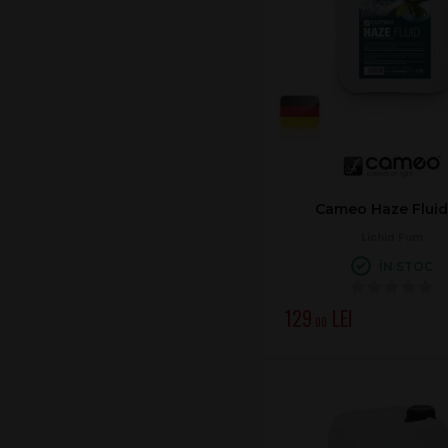
Cameo Haze Fluid
Lichid Fum
ÎN STOC
129
.00