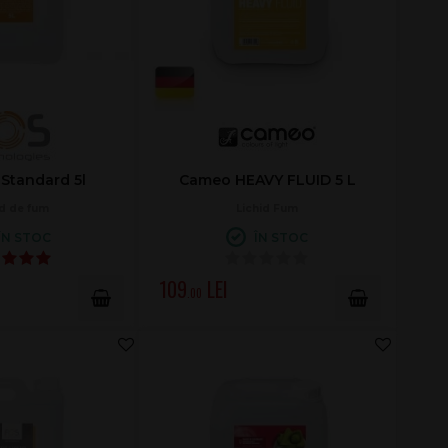
Standard 5l
Cameo HEAVY FLUID 5 L
id de fum
Lichid Fum
ÎN STOC
ÎN STOC
109
.00