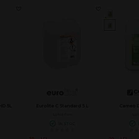
 HD 5L
Eurolite C Standard 5 L
Cameo D
Lichid Fum
Lic
ÎN STOC