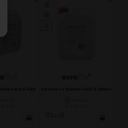
bble Fluid 5l Red
Eurolite UV Bubble Fluid 5l Yellow
ÎN STOC
ÎN STOC
173
.00