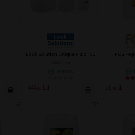
Look Solution Unique Fluid 10L
FOS Fog 
Lichid Fum
Lich
ÎN STOC
444
59
.00
.00