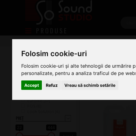
PRODUSE
Lumini
Masini de Fum si Alte Efecte
Accesorii Ef
Folosim cookie-uri
ACCESORII EFECTE
În Stoc (50)
Folosim cookie-uri și alte tehnologii de urmărire 
Accesorii Efecte
Toate Produsele (58)
personalizate, pentru a analiza traficul de pe websi
Promoții (1)
BRAND
Accept
Refuz
Vreau să schimb setările
Altele (2)
Cameo (9)
Eurolite (37)
FOS (6)
Look Solution (4)
PREȚ
22
444