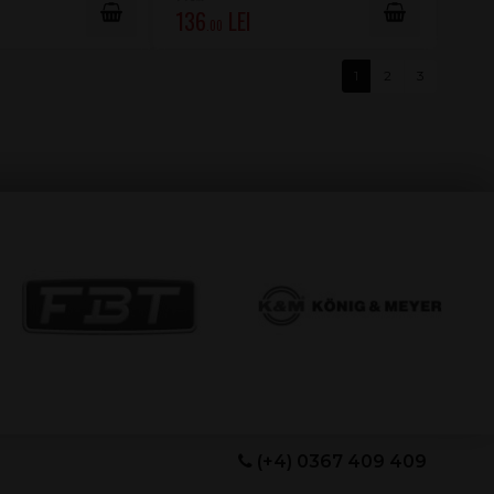
136
.00
1
2
3
(+4) 0367 409 409