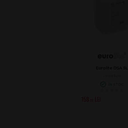
Eurolite DSA 5
Lichid Fum
ÎN STOC
158
.00