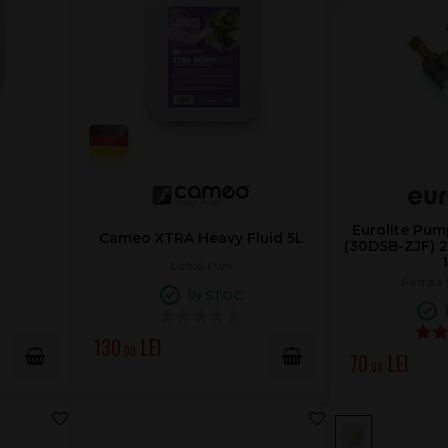
Eurolite Pum
L
Cameo XTRA Heavy Fluid 5L
(30DSB-ZJF) 
Lichid Fum
Pompa 
ÎN STOC
130
.00
70
.00