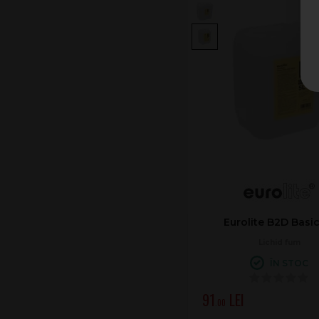
Eurolite B2D Basic
Lichid fum
ÎN STOC
91
.00