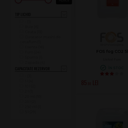
TIP LICHID
- (1)
Bule (6)
Ceata (13)
Curatator masini de
ceta/fum (1)
Esenta (16)
FOS fog CO2 5l
Fum (24)
Spuma (1)
Lichid Fum
Zapada (4)
CAPACITATE REZERVOR
ÎN STOC
- (3)
85
1 l (4)
.00
10 l (2)
2 l (1)
20 ml (16)
25 l (2)
250 ml (1)
5 l (29)