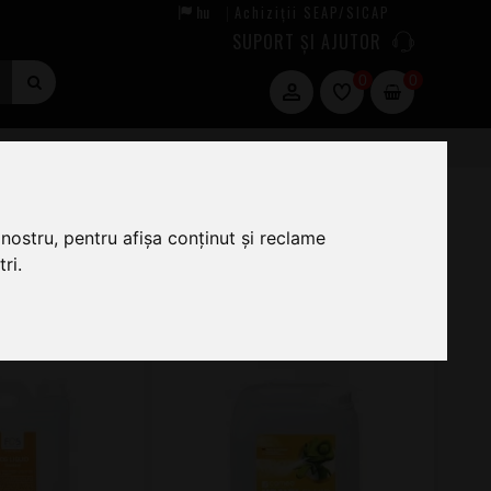
hu
Achiziții SEAP/SICAP
|
SUPORT ȘI AJUTOR
0
0
nostru, pentru afișa conținut și reclame
ri.
1
2
3