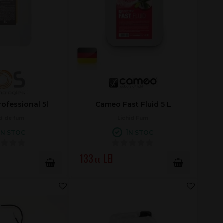
ofessional 5l
Cameo Fast Fluid 5 L
id de fum
Lichid Fum
ÎN STOC
ÎN STOC
133
.00