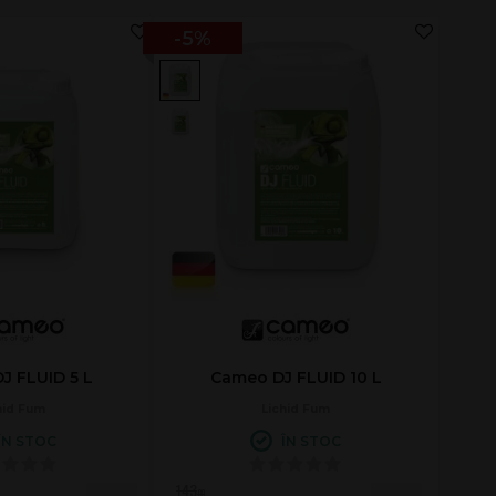
-5%
J FLUID 5 L
Cameo DJ FLUID 10 L
hid Fum
Lichid Fum
ÎN STOC
ÎN STOC
143
.00