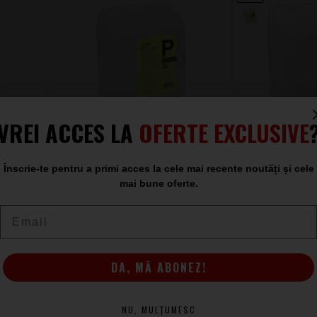
VREI ACCES LA
OFERTE EXCLUSIVE
Înscrie-te pentru a primi acces la cele mai recente noutăți și cele
mai bune oferte.
LD, 5l
Eurolite P2D Profesional 5L
Eurolite 
Email
Lichid Fum
Lic
ÎN STOC
DA, MĂ ABONEZ!
110
426
.00
.00
NU, MULȚUMESC