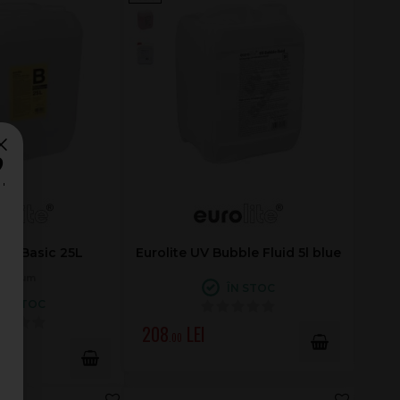
?
B2D Basic 25L
Eurolite UV Bubble Fluid 5l blue
hid fum
ÎN STOC
ÎN STOC
208
.00