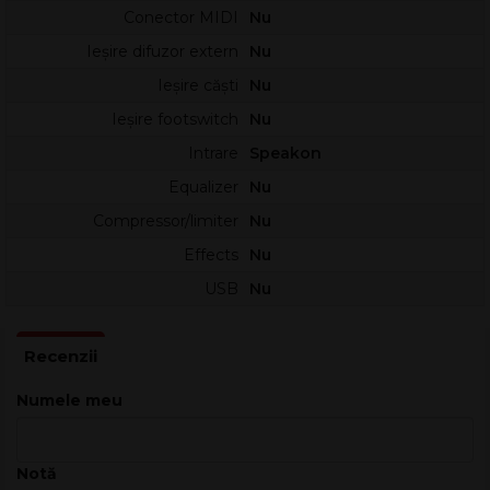
Conector MIDI
Nu
Ieșire difuzor extern
Nu
Ieșire căști
Nu
Ieșire footswitch
Nu
Intrare
Speakon
Equalizer
Nu
Compressor/limiter
Nu
Effects
Nu
USB
Nu
Numele meu
Notă