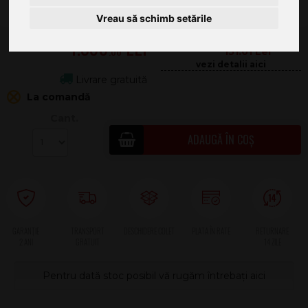
Vreau să schimb setările
4.399
.00
151.01
Livrare gratuită
La comandă
Cant.
ADAUGĂ ÎN COȘ
2 ANI
Pentru dată stoc posibil vă rugăm întrebați aici