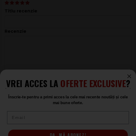
Titlu recenzie
Recenzie
VREI ACCES LA
OFERTE EXCLUSIVE
?
ADAUGĂ RECENZIA
Înscrie-te pentru a primi acces la cele mai recente noutăți și cele
mai bune oferte.
Email
Cabinete pentru Chitare Bas
Markbass
DA, MĂ ABONEZ!