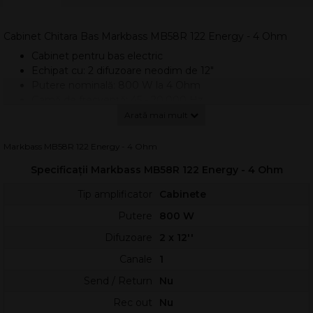
Cabinet Chitara Bas Markbass MB58R 122 Energy - 4 Ohm
Cabinet pentru bas electric
Echipat cu: 2 difuzoare neodim de 12"
Putere nominală: 800 W la 4 Ohm
Gamă de frecvență: 45 - 20.000 Hz
Frecvență de crossover: 3,5 kHz
Nivel de presiune sonoră: 103 dB SPL
Carcasă biodegradabilă
Markbass MB58R 122 Energy - 4 Ohm
Dimensiuni (L x Î x A): 57,8 x 60 x 47 cm
Specificații Markbass MB58R 122 Energy - 4 Ohm
Greutate: 16,45 kg
Fabricat în Italia
Tip amplificator
Cabinete
Putere
800 W
Difuzoare
2 x 12''
Canale
1
Send / Return
Nu
Rec out
Nu