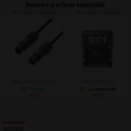
Cabluri pentru Boxe pasive
Cabluri pentru Boxe pasive
Adam Hall K5 S225 SS 10m
Klotz SC1 Black 5m
În stoc
La comandă
229
108
.00
.00
DESCRIERE