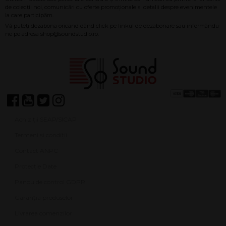
Achiziții SEAP/SICAP
Termeni și condiții
Contact ANPC
Protecție Date
Panou de control GDPR
Garanția produselor
Livrarea comenzilor