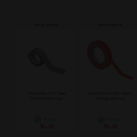
Benzi adezive
Benzi adezive
 M
Dancefloor PVC Tape
Gaffa 19mm x 25m Neon-
50mmx33m Grey
Orange activ UV
În stoc
În stoc
35
26
.00
.00