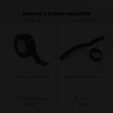
Benzi adezive
Diverse Accesorii
Gaffa 50mm x 50m Black
Adam Hall VR2020 Black
La comandă
În stoc
46
5
.00
.00