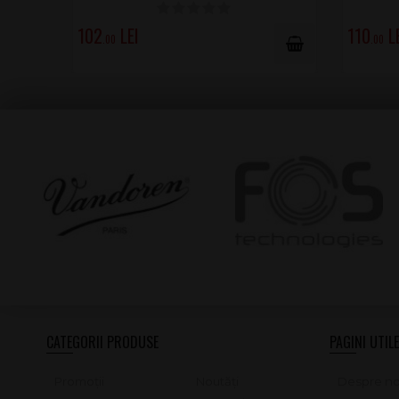
102
110
.00
.00
CATEGORII PRODUSE
PAGINI UTILE
Promoții
Noutăți
Despre no