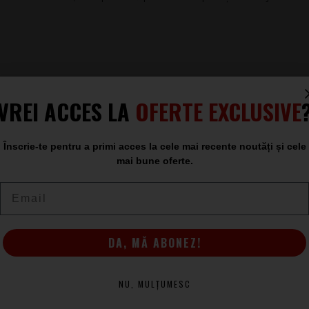
VREI ACCES LA
OFERTE EXCLUSIVE
ate, instalare și comportament electric în aplicații de
Înscrie-te pentru a primi acces la cele mai recente noutăți și cele
 unui comportament previzibil al cablului în lanțuri audio
mai bune oferte.
Email
kon - Speakon
DA, MĂ ABONEZ!
NU, MULȚUMESC