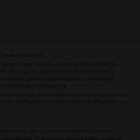
5 Speakon Cable 15m
 Speakon Cable 15m este o soluție profesională pentru
me de sonorizare, oferind transfer stabil de putere și
akon mamă la Speakon mamă asigură o cuplare sigură,
în repetiții sau în instalații fixe.
 este optimizat pentru fiabilitate și performanță în aplicații
mari, contribuind la un control mai bun al difuzoarelor și la
hipamentelor, fără a compromite calitatea conexiunii.
evrabilitate, fiind potrivită pentru transport și montaj