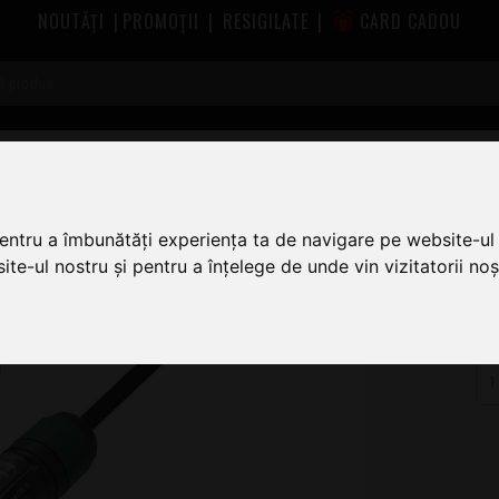
NOUTĂȚI
|
PROMOȚII
|
RESIGILATE
|
CARD CADOU
Cabluri pentru Boxe pasive Adam Hall
Adam Hall 5 Star 2.5 Speako
le 15m
pentru a îmbunătăți experiența ta de navigare pe website-ul 
te-ul nostru și pentru a înțelege de unde vin vizitatorii noșt
2
AS