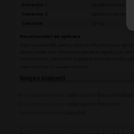
Conector 1
Speakon mamă
Conector 2
Speakon mamă
Greutate
1,51 kg
Recomandări de aplicare
Este recomandat pentru sisteme PA, monitoare de scenă
pasive, unde este necesară o prindere sigură și un contac
conductorilor, cablul este o alegere potrivită pentru uti
Adam Hall 5 Star 2.5 Speakon Cable 15m
Cabluri pentru Boxe pasive
Adam 
Cabluri pentru Boxe pasive
Adam Hall