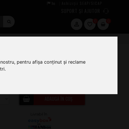
hu
Achiziții SEAP/SICAP
|
SUPORT ȘI AJUTOR
0
0
n Cable 15m
nostru, pentru afișa conținut și reclame
ri.
94
.00
ÎN STOC · COMANDĂ ACUM ȘI EXPEDIEM
TĂZI
ADAUGĂ ÎN COȘ