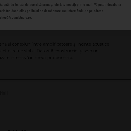
Abonându-te, ești de acord să primești oferte și noutăți prin e-mail. Vă puteți dezabona
oricănd dând click pe linkul de dezabonare sau informându-ne pe adresa
shop@soundstudio.ro.
 și conexiuni între amplificatoare și incinte acustice
t electric stabil. Datorită construcției și secțiunii
lizare intensivă în medii profesionale.
Hall