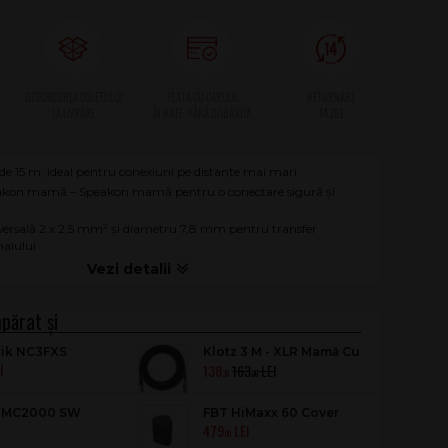
de 15 m, ideal pentru conexiuni pe distanțe mai mari
akon mamă – Speakon mamă pentru o conectare sigură și
versală 2 x 2,5 mm² și diametru 7,8 mm pentru transfer
nalului
rik NC3FXS
Klotz 3 M - XLR Mamă Cu
138
163
întrerupător (switch)
.30
.30
Silver
z MC2000 SW
FBT HiMaxx 60 Cover
479
.00