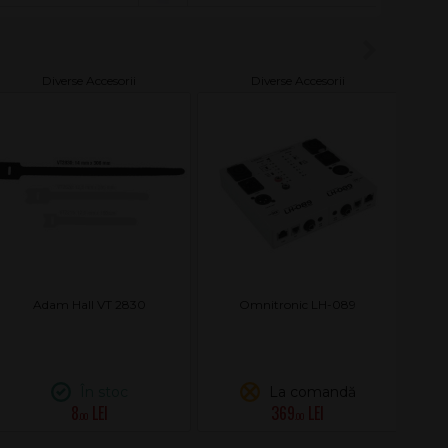
Diverse Accesorii
Diverse Accesorii
Adam Hall VT 2830
Omnitronic LH-089
În stoc
La comandă
8
369
.00
.00