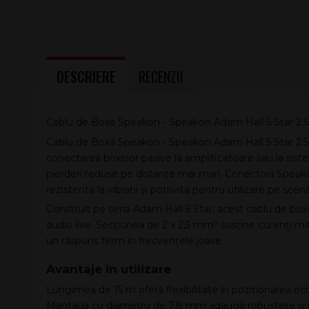
DESCRIERE
RECENZII
Cablu de Boxa Speakon - Speakon Adam Hall 5 Star 2.
Cablu de Boxă Speakon - Speakon Adam Hall 5 Star 2.5
conectarea boxelor pasive la amplificatoare sau la siste
pierderi reduse pe distanțe mai mari. Conectorii Spe
rezistentă la vibrații și potrivită pentru utilizare pe scenă, 
Construit pe seria Adam Hall 5 Star, acest cablu de boxe
audio live. Secțiunea de 2 x 2,5 mm² susține curenți mai 
un răspuns ferm în frecvențele joase.
Avantaje în utilizare
Lungimea de 15 m oferă flexibilitate în poziționarea ec
Mantaua cu diametru de 7,8 mm adaugă robustețe și man