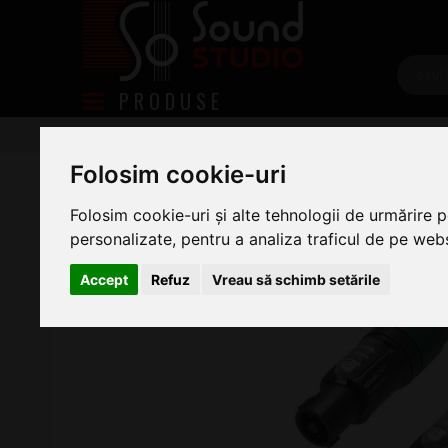
PRODUSE
Accesorii
Cabluri
Cabluri pentru Boxe pasive
Adam Hall 5 Star 2.5 Speakon Cab
Folosim cookie-uri
Folosim cookie-uri și alte tehnologii de urmărire 
personalizate, pentru a analiza traficul de pe websi
Accept
Refuz
Vreau să schimb setările