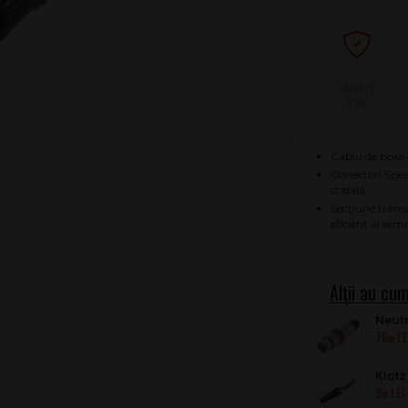
2 ANI
Cablu de boxe 
Conectori Spe
stabilă
Secțiune trans
eficient al sem
Neut
76
.00
Klot
9
.00