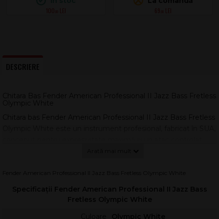
În stoc
La comandă
100
69
.00
.00
DESCRIERE
Chitara Bas Fender American Professional II Jazz Bass Fretless
Olympic White
Chitara bas Fender American Professional II Jazz Bass Fretless
Olympic White este un instrument profesional, fabricat în SUA,
conceput pentru expresivitate maximă și un atac controlat,
specific basurilor fretless. Combinația dintre corpul din alder și
dozele V-Mod II single-coil oferă un sunet articulat, cu medii
clare și un low-end ferm, ideal pentru jazz, fusion, R&B sau pop
Fender American Professional II Jazz Bass Fretless Olympic White
modern.
Specificații Fender American Professional II Jazz Bass
Orientarea Right-Hand și profilul de gât Slim „C” fac
Fretless Olympic White
instrumentul rapid și confortabil, inclusiv în poziții înalte.
Culoare
Olympic White