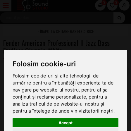
0
0
CHITARE BAS ELECTRICE
Fender American Professional II Jazz Bass
Fretless Olympic White
Folosim cookie-uri
Folosim cookie-uri și alte tehnologii de
urmărire pentru a îmbunătăți experiența ta de
navigare pe website-ul nostru, pentru afișa
conținut și reclame personalizate, pentru a
analiza traficul de pe website-ul nostru și
pentru a înțelege de unde vin vizitatorii noștri.
Accept