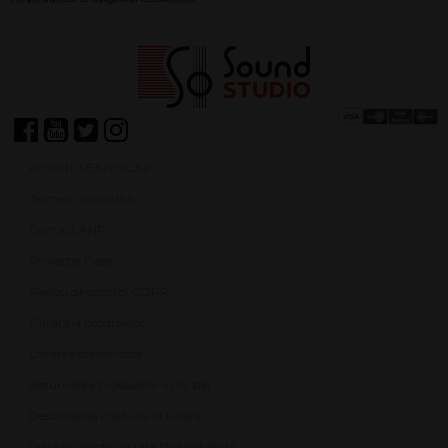
Achiziții SEAP/SICAP
Termeni și condiții
Contact ANPC
Protecție Date
Panou de control GDPR
Garanția produselor
Livrarea comenzilor
Returnarea produselor în 14 zile
Deschiderea coletului la livrare
Plata cu cardul în rate fără dobândă