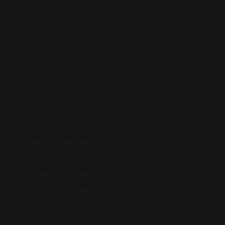
Contact ANPC
Protecție Date
Panou de control GDPR
Garanția produselor
Livrarea comenzilor
Returnarea produselor în 14 zile
Deschiderea coletului la livrare
Plata cu cardul în rate fără dobândă
Consultanță de specialitate gratuită
Suport și ajutor
Plăți în rate prin TBI Bank
Credit online prin Unicredit
Politica de utilizare cookie-uri
ANPC - SAL