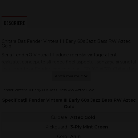
DESCRIERE
Chitara Bas Fender Vintera III Early 60s Jazz Bass RW Aztec
Gold
Seria Fender® Vintera III aduce recreări vintage atent
realizate, concepute să redea fidel aspectul, senzația și sunetul
instrumentelor Fender iconice din anii ’50, ’60 și ’70. Chitara bas
Fender Vintera III Early 60s Jazz Bass RW Aztec Gold este o
alegere excelentă pentru basişti care caută atac clar, medii
articulate și acel „growl” clasic Jazz Bass, într-o construcție
Fender Vintera III Early 60s Jazz Bass RW Aztec Gold
modernă, dar cu detalii corecte de epocă.
Specificații Fender Vintera III Early 60s Jazz Bass RW Aztec
Corpul din
alder
oferă un răspuns echilibrat, cu punch și
Gold
definiție, ideal pentru funk, rock, soul sau studio. Finisajul
Gloss
Culoare
Aztec Gold
Polyester
în Aztec Gold completează estetica vintage, iar
Pickguard
3-Ply Mint Green
pickguard-ul 3-Ply Mint Green adaugă contrastul specific
perioadei.
Corp
Anin