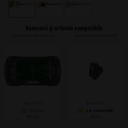
Acordoare si Metronoame
Acordoare si Metronoame
Boss TU 03
Boss TU-02
În stoc
La comandă
100
69
.00
.00