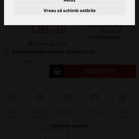
Vreau să schimb setările
5.799
.00
137.19
Livrare gratuită
Disponibil aproximativ 05.mar.2027
Cant.
ADAUGĂ ÎN COȘ
2 ANI