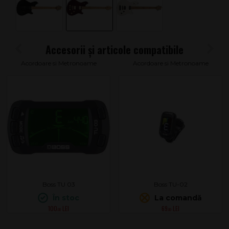
Acordoare si Metronoame
Acordoare si Metronoame
Boss TU 03
Boss TU-02
În stoc
La comandă
100
69
.00
.00