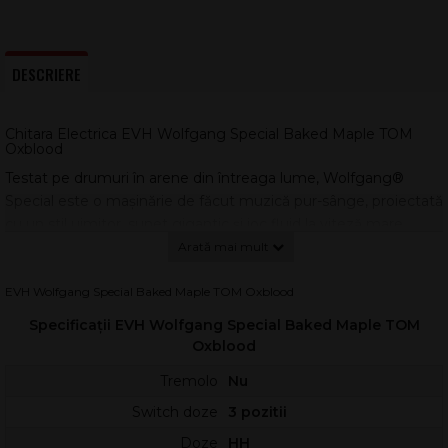
DESCRIERE
Chitara Electrica EVH Wolfgang Special Baked Maple TOM
Oxblood
Testat pe drumuri în arene din întreaga lume, Wolfgang®
Special este o mașinărie de făcut muzică pur-sânge, proiectată
cu un stil uimitor, sunet gigantic și joc fluid la viteză mare.
Wolfgang Special T.O.M. prezintă un corp din lemn de plop cu
EVH Wolfgang Special Baked Maple TOM Oxblood
un top arcuit și un gât robust din arțar copt cu grinzi înălțate și
întărite cu grafen. Gâtul este sculptat și rotunjit conform
Specificații EVH Wolfgang Special Baked Maple TOM
specificațiilor riguroase ale lui Eddie Van Halen și prezintă un
Oxblood
finisaj de uretan satinat aplicat manual pe spate. Pregătit
Tremolo
Nu
pentru performanțe ridicate, riff-uri energetice și solo-uri pline
de foc, tastiera din arțar copt cu rază compusă de 12-16 are 22
Switch doze
3 pozitii
de taste jumbo și inserții negre. Ajustările truss rod nu au fost
Doze
HH