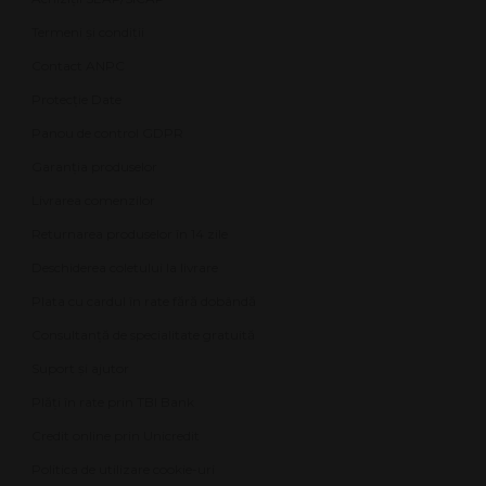
Termeni și condiții
Contact ANPC
Protecție Date
Panou de control GDPR
Garanția produselor
Livrarea comenzilor
Returnarea produselor în 14 zile
Deschiderea coletului la livrare
Plata cu cardul în rate fără dobândă
Consultanță de specialitate gratuită
Suport și ajutor
Plăți în rate prin TBI Bank
Credit online prin Unicredit
Politica de utilizare cookie-uri