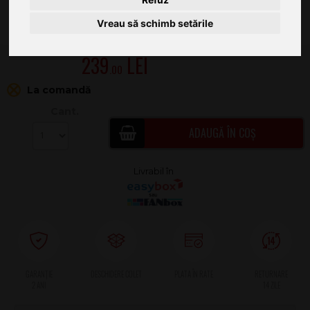
Vreau să schimb setările
239
.00
La comandă
Cant.
ADAUGĂ ÎN COȘ
2 ANI