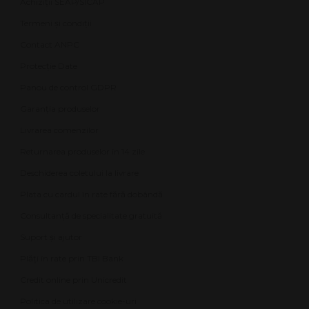
Achiziții SEAP/SICAP
Termeni și condiții
Contact ANPC
Protecție Date
Panou de control GDPR
Garanția produselor
Livrarea comenzilor
Returnarea produselor în 14 zile
Deschiderea coletului la livrare
Plata cu cardul în rate fără dobândă
Consultanță de specialitate gratuită
Suport și ajutor
Plăți în rate prin TBI Bank
Credit online prin Unicredit
Politica de utilizare cookie-uri