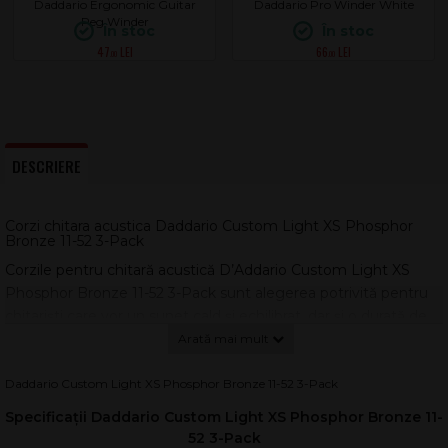
Daddario Ergonomic Guitar
Daddario Pro Winder White
Peg Winder
În stoc
În stoc
47
66
.00
.00
DESCRIERE
Corzi chitara acustica Daddario Custom Light XS Phosphor
Bronze 11-52 3-Pack
Corzile pentru chitară acustică D’Addario Custom Light XS
Phosphor Bronze 11-52 3-Pack sunt alegerea potrivită pentru
chitariști care vor un sunet cald și echilibrat, dar și o durată de
viață mult peste medie. Multipack-ul include 3 seturi, oferind
un raport cost/performanță excelent și o soluție mai
prietenoasă cu mediul.
Daddario Custom Light XS Phosphor Bronze 11-52 3-Pack
Fiecare set este ambalat separat în pungi VCI resigilabile, cu
Specificații Daddario Custom Light XS Phosphor Bronze 11-
protecție anticoroziune, astfel încât corzile rămân proaspete
52 3-Pack