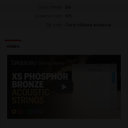
până în momentul montării. Acest tip de ambalare ajută la
Corzi chitară
Da
menținerea consistenței tonului și a senzației la atingere pe
Grosime corzi
011
termen lung.
Tip corzi
Corzi chitara acustica
Tehnologie XS pentru durată extinsă
XS Phosphor Bronze reprezintă una dintre cele mai
importante inovații D’Addario pentru corzi acustice, datorită
peliculei ultra-subțiri XS care maximizează rezistența la uzură și
depuneri. Rezultatul este o durată de viață foarte mare,
păstrând în același timp un feel neobișnuit de neted.
Miezul
NY Steel
și tehnologia
Fusion Twist
cresc rezistența
la rupere și stabilizează acordajul. În practică, aceste corzi
rămân acordate cu până la 131% mai bine decât seturile
Play
acustice standard, fiind ideale pentru sesiuni lungi de cântat și
schimbări de dinamică.
Sunet fosfor-bronz: cald, echilibrat, versatil
Înfășurarea din fosfor-bronz oferă timbrul acustic clasic
D’Addario, cu armonice bogate și o căldură plăcută. Echilibrul