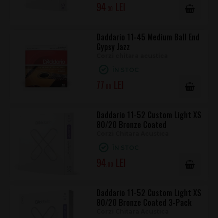
94
stabilitate excelentă la acordaj și un ton fosfor-bronz autentic,
.30
D’Addario XS Phosphor Bronze 11-52 în varianta 3-Pack este o
opțiune tehnică și fiabilă pentru utilizare constantă.
Daddario 11-45 Medium Ball End
Gypsy Jazz
Corzi chitara acustica
ÎN STOC
77
.00
Daddario 11-52 Custom Light XS
80/20 Bronze Coated
Corzi Chitara Acustica
ÎN STOC
94
.00
Daddario 11-52 Custom Light XS
80/20 Bronze Coated 3-Pack
Corzi Chitara Acustica