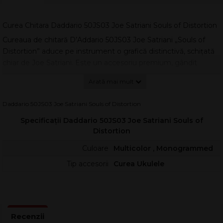
Curea Chitara Daddario 50JS03 Joe Satriani Souls of Distortion
Cureaua de chitară D’Addario 50JS03 Joe Satriani „Souls of
Distortion” aduce pe instrument o grafică distinctivă, schițată
chiar de Joe Satriani. Este un accesoriu premium, gândit
pentru confort la repetiții, studio și scenă, păstrând în același
timp un look modern și ușor de recunoscut.
Modelul face parte din colecția JS Series Signature, dezvoltată
Daddario 50JS03 Joe Satriani Souls of Distortion
în colaborare cu Joe Satriani și inspirată de celebrele sale
Specificații Daddario 50JS03 Joe Satriani Souls of
chitare. Construcția din nailon tubular de calitate superioară
Distortion
oferă o senzație plăcută pe umăr și o distribuție eficientă a
greutății, utilă mai ales la instrumente mai grele.
Culoare
Multicolor , Monogrammed
Lungimea este reglabilă între 35” și 59,5”, astfel încât cureaua
Tip accesorii
Curea Ukulele
se potrivește atât pentru poziții joase de rock, cât și pentru
setări mai înalte, orientate spre precizie. Țesătura este realizată
pentru stabilitate, reducând alunecarea și menținând o fixare
sigură în timpul mișcărilor energice.