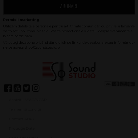
ABONARE
Achiziții SEAP/SICAP
Termeni și condiții
Contact ANPC
Protecție Date
Panou de control GDPR