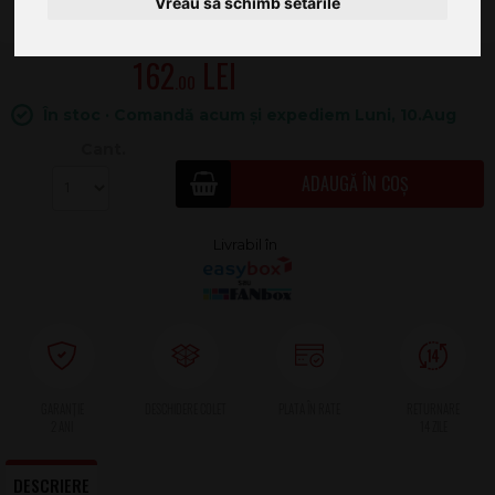
Vreau să schimb setările
162
.00
În stoc · Comandă acum și expediem Luni, 10.Aug
Cant.
ADAUGĂ ÎN COȘ
2 ANI
DESCRIERE