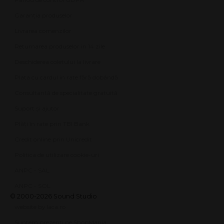
Garanția produselor
Livrarea comenzilor
Returnarea produselor în 14 zile
Deschiderea coletului la livrare
Plata cu cardul în rate fără dobândă
Consultanță de specialitate gratuită
Suport și ajutor
Plăți în rate prin TBI Bank
Credit online prin Unicredit
Politica de utilizare cookie-uri
ANPC - SAL
ANPC - SOL
© 2000-2026 Sound Studio