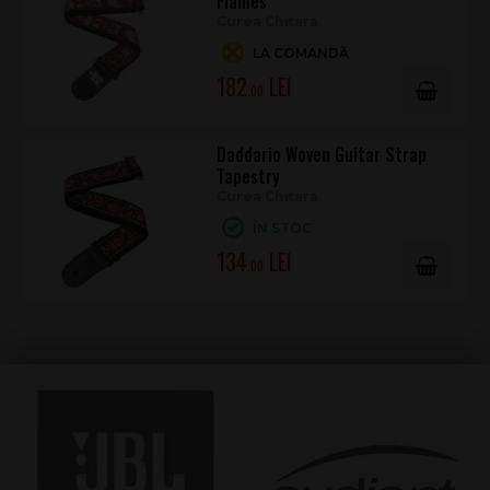
Flames
Curea Chitara
LA COMANDĂ
182
.00
Daddario Woven Guitar Strap
Tapestry
Curea Chitara
ÎN STOC
134
.00