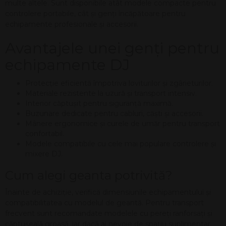
multe altele. Sunt disponibile atât modele compacte pentru
controlere portabile, cât și genți încăpătoare pentru
echipamente profesionale și accesorii.
Avantajele unei genți pentru
echipamente DJ
Protecție eficientă împotriva loviturilor și zgârieturilor.
Materiale rezistente la uzură și transport intensiv.
Interior căptușit pentru siguranță maximă.
Buzunare dedicate pentru cabluri, căști și accesorii.
Mânere ergonomice și curele de umăr pentru transport
confortabil.
Modele compatibile cu cele mai populare controlere și
mixere DJ.
Cum alegi geanta potrivită?
Înainte de achiziție, verifică dimensiunile echipamentului și
compatibilitatea cu modelul de geantă. Pentru transport
frecvent sunt recomandate modelele cu pereți ranforsați și
căptușeală groasă, iar dacă ai nevoie de spațiu suplimentar