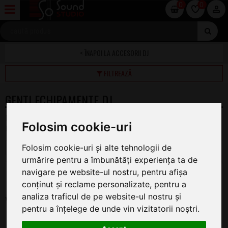
0
0
ACCESORII DJ
FILTREAZĂ
GENTI ECHIPAMENTE DJ
Pe această pagină găsiți oferta completă de Genti
Folosim cookie-uri
Echipamente DJ la cel mai bun preț.
Folosim cookie-uri și alte tehnologii de
1
2
urmărire pentru a îmbunătăți experiența ta de
Pioneer DJ DJC-FLX10
navigare pe website-ul nostru, pentru afișa
Geanta Controler
conținut și reclame personalizate, pentru a
ÎN STOC
analiza traficul de pe website-ul nostru și
760
pentru a înțelege de unde vin vizitatorii noștri.
.00