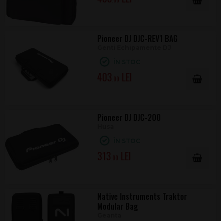
.00
Pioneer DJ DJC-REV1 BAG
Genti Echipamente DJ
ÎN STOC
403
.00
Pioneer DJ DJC-200
Husa
ÎN STOC
313
.00
Native Instruments Traktor
Modular Bag
Geanta