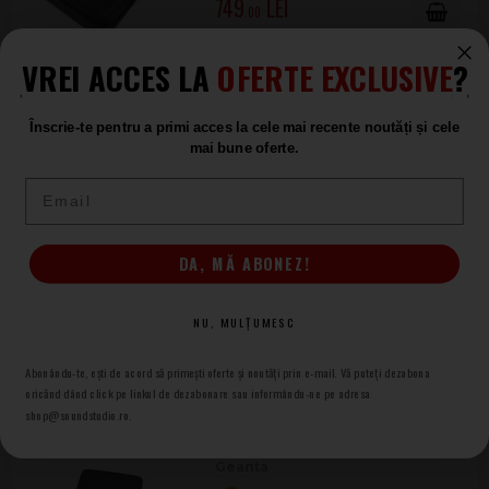
749
.00
VREI ACCES LA
OFERTE EXCLUSIVE
?
AlphaTheta DJC-3000X pentru CDJ-
3000X
Înscrie-te pentru a primi acces la cele mai recente noutăți și cele
LA COMANDĂ
mai bune oferte.
739
.00
Email
DA, MĂ ABONEZ!
Pioneer DJ DJC-S11 BAG
Geanta
NU, MULȚUMESC
LA COMANDĂ
729
.00
Abonându-te, ești de acord să primești oferte și noutăți prin e-mail. Vă puteți dezabona
oricănd dând click pe linkul de dezabonare sau informându-ne pe adresa
shop@soundstudio.ro.
Pioneer DJ DJC-RR BAG
Geanta