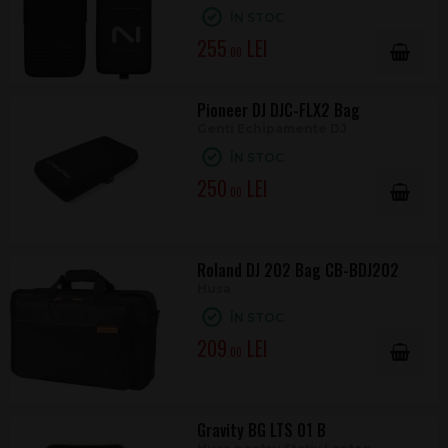
ÎN STOC
255
.00
Pioneer DJ DJC-FLX2 Bag
Genti Echipamente DJ
ÎN STOC
250
.00
Roland DJ 202 Bag CB-BDJ202
Husa
ÎN STOC
209
.00
Gravity BG LTS 01 B