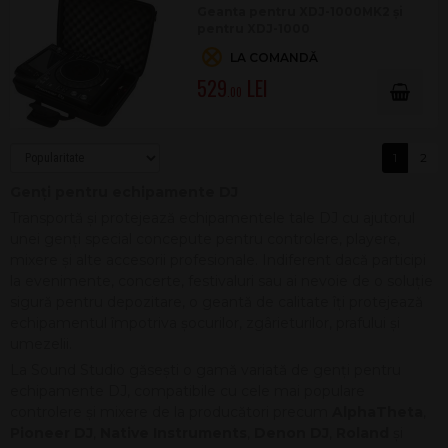
Geanta pentru XDJ-1000MK2 și
pentru XDJ-1000
LA COMANDĂ
529
.00
1
2
Genți pentru echipamente DJ
Transportă și protejează echipamentele tale DJ cu ajutorul
unei genți special concepute pentru controlere, playere,
mixere și alte accesorii profesionale. Indiferent dacă participi
la evenimente, concerte, festivaluri sau ai nevoie de o soluție
sigură pentru depozitare, o geantă de calitate îți protejează
echipamentul împotriva șocurilor, zgârieturilor, prafului și
umezelii.
La Sound Studio găsești o gamă variată de genți pentru
echipamente DJ, compatibile cu cele mai populare
controlere și mixere de la producători precum
AlphaTheta
,
Pioneer DJ
,
Native Instruments
,
Denon DJ
,
Roland
și