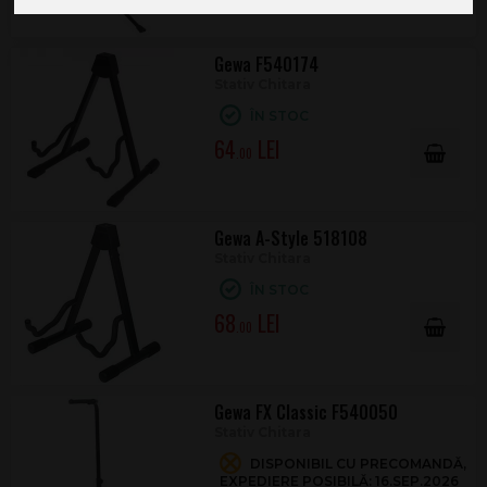
Gewa F540174
Stativ Chitara
ÎN STOC
64
.00
Gewa A-Style 518108
Stativ Chitara
ÎN STOC
68
.00
Gewa FX Classic F540050
Stativ Chitara
DISPONIBIL CU PRECOMANDĂ,
EXPEDIERE POSIBILĂ: 16.SEP.2026