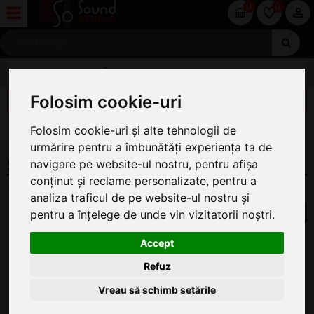
0
0
ACCESORII CHITARA
Folosim cookie-uri
FILTREAZĂ
[X] ŞTERGE FILTRE
Folosim cookie-uri și alte tehnologii de
urmărire pentru a îmbunătăți experiența ta de
STATIVE CHITARE SI BASURI GEWA
navigare pe website-ul nostru, pentru afișa
conținut și reclame personalizate, pentru a
Stative Chitare si Basuri Gewa
analiza traficul de pe website-ul nostru și
1
pentru a înțelege de unde vin vizitatorii noștri.
Gewa 518050
Accept
Stativ Chitara
Refuz
ÎN STOC
Vreau să schimb setările
54
.00