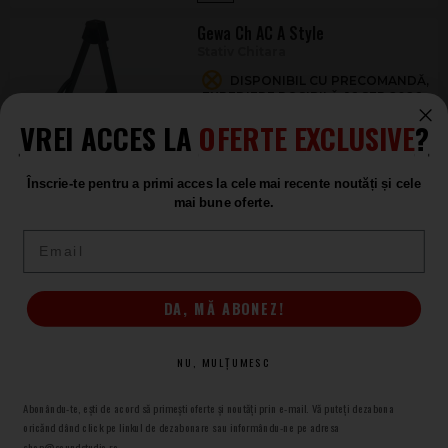
Gewa Ch AC A Style
Stativ Chitara
DISPONIBIL CU PRECOMANDĂ,
EXPEDIERE POSIBILĂ: 16.SEP.2026
64
VREI ACCES LA
OFERTE EXCLUSIVE
?
.00
Înscrie-te pentru a primi acces la cele mai recente noutăți și cele
Gewa Guitar Stand 518102
mai bune oferte.
Stativ Chitara Acustica
Email
DISPONIBIL CU PRECOMANDĂ,
EXPEDIERE POSIBILĂ: 16.SEP.2026
60
.00
DA, MĂ ABONEZ!
1
NU, MULȚUMESC
Abonându-te, ești de acord să primești oferte și noutăți prin e-mail. Vă puteți dezabona
oricănd dând click pe linkul de dezabonare sau informându-ne pe adresa
shop@soundstudio.ro.