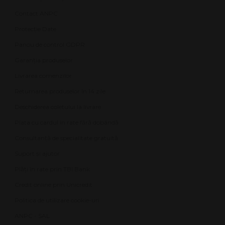
Contact ANPC
Protecție Date
Panou de control GDPR
Garanția produselor
Livrarea comenzilor
Returnarea produselor în 14 zile
Deschiderea coletului la livrare
Plata cu cardul în rate fără dobândă
Consultanță de specialitate gratuită
Suport și ajutor
Plăți în rate prin TBI Bank
Credit online prin Unicredit
Politica de utilizare cookie-uri
ANPC - SAL