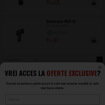
11
.00
Omnitronic MCK-X1
Nuca Microfon
ÎN STOC
9
.00
1
VREI ACCES LA
OFERTE EXCLUSIVE
?
Înscrie-te pentru a primi acces la cele mai recente noutăți și cele
mai bune oferte.
Email