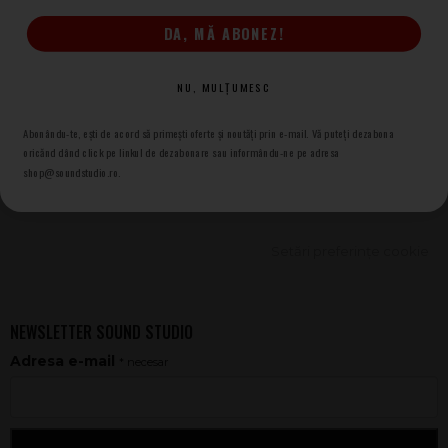
DA, MĂ ABONEZ!
NU, MULȚUMESC
Abonându-te, ești de acord să primești oferte și noutăți prin e-mail. Vă puteți dezabona
oricănd dând click pe linkul de dezabonare sau informându-ne pe adresa
shop@soundstudio.ro.
(+4) 0367 409 409
Setări preferințe cookie
NEWSLETTER SOUND STUDIO
Adresa e-mail
* necesar