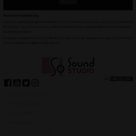
ABONARE
Achiziții SEAP/SICAP
Termeni și condiții
Contact ANPC
Protecție Date
Panou de control GDPR