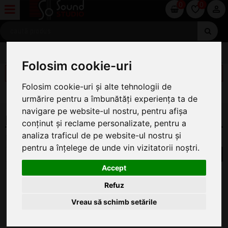
0
0
ACCESORII MICROFOANE
Folosim cookie-uri
FILTREAZĂ
Folosim cookie-uri și alte tehnologii de
[X] ŞTERGE FILTRE
urmărire pentru a îmbunătăți experiența ta de
navigare pe website-ul nostru, pentru afișa
MONTURI SI NUCI DE MICROFON OMNITRONIC
conținut și reclame personalizate, pentru a
analiza traficul de pe website-ul nostru și
Monturi si Nuci de Microfon Omnitronic
pentru a înțelege de unde vin vizitatorii noștri.
1
Accept
Omnitronic MCK 10G
Refuz
Nuca Microfon
ÎN STOC
Vreau să schimb setările
16
.00