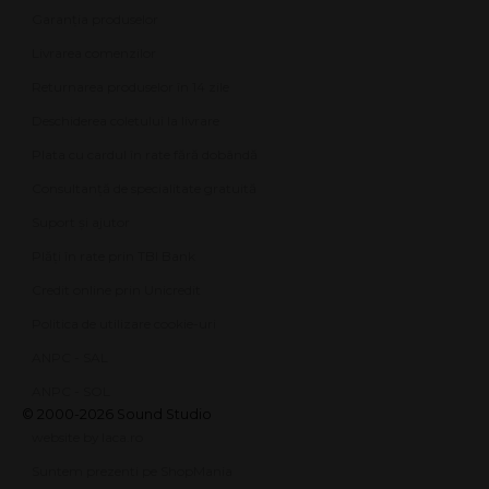
Garanția produselor
Livrarea comenzilor
Returnarea produselor în 14 zile
Deschiderea coletului la livrare
Plata cu cardul în rate fără dobândă
Consultanță de specialitate gratuită
Suport și ajutor
Plăți în rate prin TBI Bank
Credit online prin Unicredit
Politica de utilizare cookie-uri
ANPC - SAL
ANPC - SOL
© 2000-2026 Sound Studio