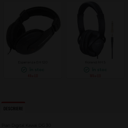
Esperanza EH 120
Roland RH 5
În stoc
În stoc
49
165
.00
.00
DESCRIERE
Pian Digital Kawai DG 30