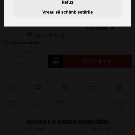
Refuz
Vreau să schimb setările
20.390
.00
457.22
Livrare gratuită
La comandă
Cant.
ADAUGĂ ÎN COȘ
2 ANI
Casti HIFI
Casti Studio