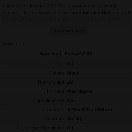
Pianul Digital Kawai DG 30 este un pian digital cu coadă,
conceput pentru pianiști care vor
senzație acustică
și control
modern într-un instrument elegant. Construcția sa hibridă
combină tradiția Kawai cu tehnologii actuale, astfel încât
interpretarea să rămână naturală, iar funcțiile digitale să fie la
îndemână.
Kawai DG 30
Un element definitoriu este
mecanismul real
de amortizare,
Specificații Kawai DG 30
împreună cu o claviatură premium și un sistem de sunet
surround care creează impresia unui pian de concert. Pentru
Set
Nu
dezvoltarea secțiunii audio, Kawai a colaborat cu Onkyo,
Culoare
Black
orientând instrumentul către redare clară, dinamică și detaliată.
Număr clape
88
Claviatură și control
Tip clape
Pian digital
DG 30 folosește claviatura Responsive Hammer Action III, cu
Clape dinamice
Da
88 de clape ponderate, gândită să reproducă răspunsul unui
pian acustic în toate nuanțele de dinamică. Sistemul cu
Dimensiuni
1475 x 870 x 1365 mm
3
senzori
și simularea punctului de presiune îmbunătățesc
Greutate
80.1 kg
repetarea notelor și controlul în pasaje rapide.
Pitch Bend/Modulation
Nu
Suprafața IvoryTouch contribuie la aderență și confort, iar