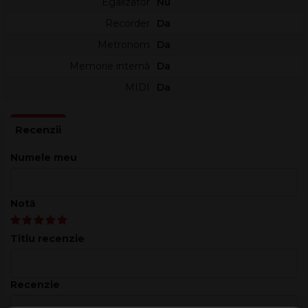
Egalizator
Nu
compatibilitate GM2, ceea ce îl face versatil pentru repertoriu
Recorder
Da
clasic, jazz, pop sau acompaniament. Efectele includ reverb (6
tipuri) și încă 24 de efecte, iar modul Virtual Technician permite
Metronom
Da
ajustarea timbrului prin până la 19 parametri.
Memorie internă
Da
Panoul cu afișaj OLED oferă navigare rapidă, iar Bluetooth
MIDI
Da
MIDI și Bluetooth Audio facilitează integrarea cu dispozitive
mobile și tablete. Instrumentul este compatibil cu aplicația
PianoRemote și include acces la PianoRemote și
PiaBookPlayer pentru configurare și studiu.
Numele meu
Caracteristici principale
Pian digital cu coadă, finisaj
negru lucios
Notă
88 clape ponderate, sistem cu 3 senzori, simulare punct
de presiune, IvoryTouch
Mecanică: Responsive Hammer Action III
Titlu recenzie
Motor de sunet: Progressive Harmonic Imaging,
eșantionare pe 88 clape
Piane eșantionate: Shigeru Kawai SK-EX, Shigeru Kawai
Recenzie
SK-5, Kawai EX
355 sunete totale (inclusiv 9 seturi de tobe), compatibil