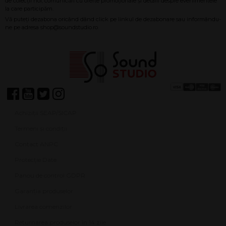
Achiziții SEAP/SICAP
Termeni și condiții
Contact ANPC
Protecție Date
Panou de control GDPR
Garanția produselor
Livrarea comenzilor
Returnarea produselor în 14 zile