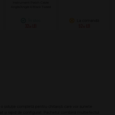
Instrument Patch Cable
Angle/Angle 6 Black Tweed
În stoc
La comandă
32
52
.00
.00
 soluție completă pentru chitariști care vor sunete
at și rapid de configurat. Pachetul combină multiefectul