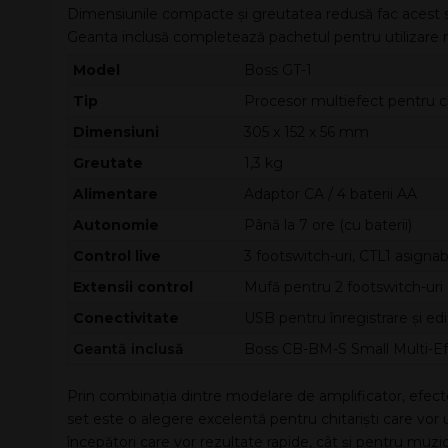
Dimensiunile compacte și greutatea redusă fac acest se
Geanta inclusă completează pachetul pentru utilizare m
Model
Boss GT-1
Tip
Procesor multiefect pentru chi
Dimensiuni
305 x 152 x 56 mm
Greutate
1,3 kg
Alimentare
Adaptor CA / 4 baterii AA
Autonomie
Până la 7 ore (cu baterii)
Control live
3 footswitch-uri, CTL1 asignab
Extensii control
Mufă pentru 2 footswitch-uri 
Conectivitate
USB pentru înregistrare și e
Geantă inclusă
Boss CB-BM-S Small Multi-Ef
Prin combinația dintre modelare de amplificator, efecte B
set este o alegere excelentă pentru chitariști care vor u
începători care vor rezultate rapide, cât și pentru muzicie