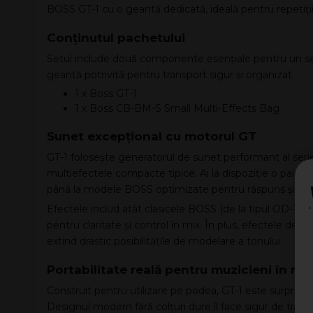
BOSS GT-1 cu o geantă dedicată, ideală pentru repetiții,
Conținutul pachetului
Setul include două componente esențiale pentru un setu
geantă potrivită pentru transport sigur și organizat.
1 x Boss GT-1
1 x Boss CB-BM-S Small Multi-Effects Bag
Sunet excepțional cu motorul GT
GT-1 folosește generatorul de sunet performant al seri
multiefectele compacte tipice. Ai la dispoziție o pale
până la modele BOSS optimizate pentru răspuns și di
Efectele includ atât clasicele BOSS (de la tipul OD-1 
pentru claritate și control în mix. În plus, efectele de 
extind drastic posibilitățile de modelare a tonului.
Portabilitate reală pentru muzicieni în mi
Construit pentru utilizare pe podea, GT-1 este surprinză
Designul modern fără colțuri dure îl face sigur de trans