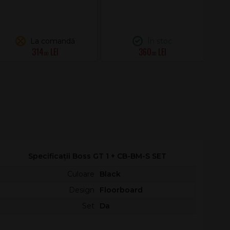
La comandă
În stoc
314
360
.00
.00
Specificații Boss GT 1 + CB-BM-S SET
Culoare
Black
Design
Floorboard
Set
Da