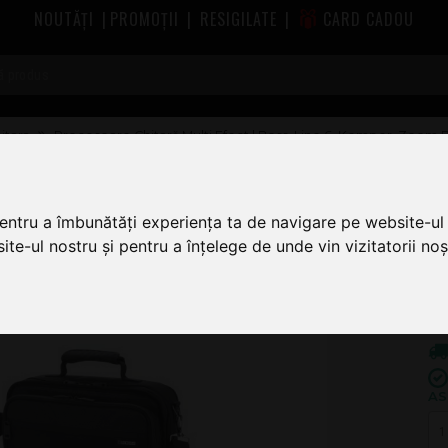
NOUTĂȚI
|
PROMOȚII
|
RESIGILATE
|
CARD CADOU
itara
Procesoare Chitară Multi Efect | Boss, Line 6, Kemper, Zoom 
pentru a îmbunătăți experiența ta de navigare pe website-ul 
1.6
te-ul nostru și pentru a înțelege de unde vin vizitatorii noșt
1
AS