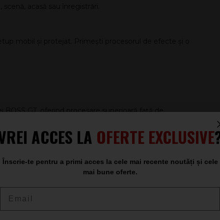
 scenă, acasă sau înregistrări.
p mobil și protejat. Primești procesorul de efecte și o
ei BOSS GT, oferind procesare superioară față de
tă extinsă de amplificatoare COSM, de la legende vintage
VREI ACCES LA
OFERTE EXCLUSIVE
namică.
Overdrive), cât și procesări moderne cu tehnologie MDP,
specialitate precum
Acoustic Simulator
și
Guitar Simulator
Înscrie-te pentru a primi acces la cele mai recente noutăți și cele
mai bune oferte.
șcare
Email
tor de ușor, dar robust, cu durabilitatea specifică BOSS.
portat în compartimentul de accesorii al husei de chitară,