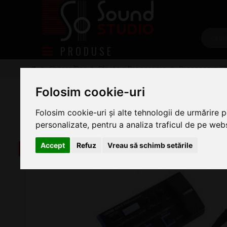
PRODUSE
Chitare/Bas
Efecte si Procesoare
Procesoare Ch
Boss GT 1 + CB-BM-S SET
Folosim cookie-uri
Folosim cookie-uri și alte tehnologii de urmărire 
personalizate, pentru a analiza traficul de pe websi
Accept
Refuz
Vreau să schimb setările
-20 lei