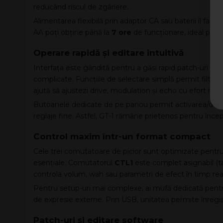
reducând riscul de zgâriere.
Alimentarea flexibilă prin adaptor CA sau baterii îl face p
AA poți obține până la
7 ore
de funcționare, ideal pentr
Operare rapidă și editare intuitivă
Interfața este gândită pentru a găsi rapid patch-uri potri
complicate. Funcțiile de selectare simplă permit filtrarea
ajută să ajustezi drive, modulation și echo cu efort min
Butoanele dedicate de pe panou permit activarea/dezac
reglaje fine. Astfel, GT-1 rămâne prietenos pentru încep
Control maxim într-un format compact
Cele trei comutatoare de picior sunt optimizate pentru s
esențiale. Comutatorul
CTL1
este complet asignabil (ta
controla volum, wah sau parametri de efect în timp rea
Pentru setup-uri mai complexe, ai mufă dedicată pentr
de expresie externe. Prin USB, unitatea permite înregis
Patch-uri și editare software