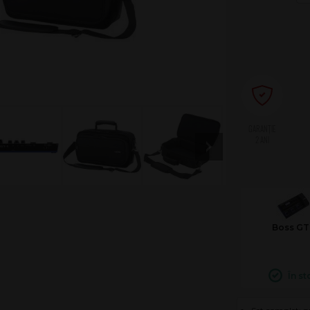
2 ANI
Boss GT 
În st