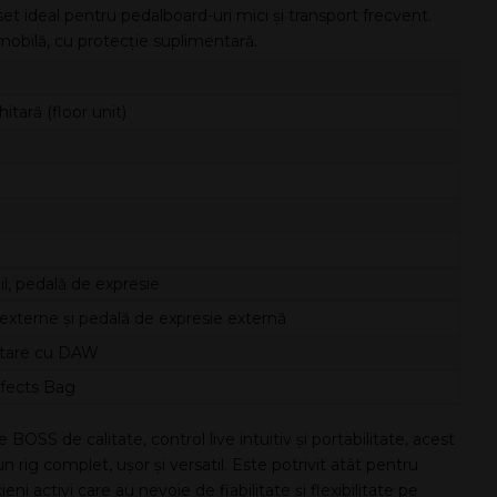
t ideal pentru pedalboard-uri mici și transport frecvent.
obilă, cu protecție suplimentară.
tară (floor unit)
il, pedală de expresie
externe și pedală de expresie externă
ditare cu DAW
fects Bag
OSS de calitate, control live intuitiv și portabilitate, acest
n rig complet, ușor și versatil. Este potrivit atât pentru
ni activi care au nevoie de fiabilitate și flexibilitate pe