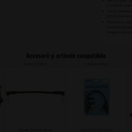
Set complet: p
transport și pr
Tonuri profesi
BOSS (inclusiv
Portabil și ușo
funcționare pe
înregistrare ș
Cabluri Patch
Cabluri Patch
Fender Deluxe Series
Klotz PP-AJJ 15cm