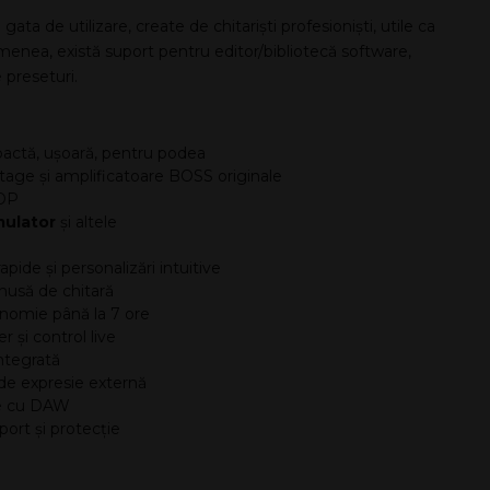
ta de utilizare, create de chitariști profesioniști, utile ca
menea, există suport pentru editor/bibliotecă software,
 preseturi.
actă, ușoară, pentru podea
age și amplificatoare BOSS originale
MDP
mulator
și altele
apide și personalizări intuitive
 husă de chitară
onomie până la 7 ore
 și control live
ntegrată
 de expresie externă
are cu DAW
ort și protecție