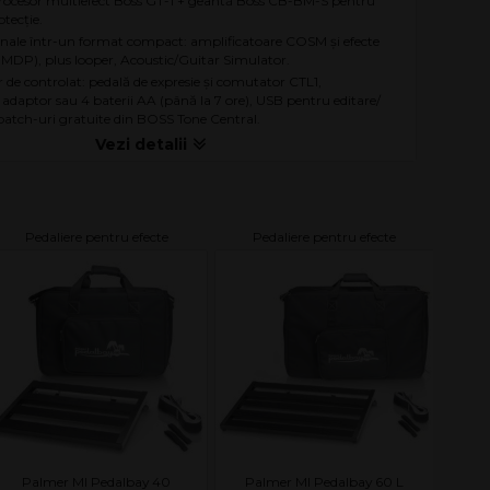
rocesor multiefect Boss GT-1 + geantă Boss CB-BM-S pentru
otecție.
onale într-un format compact: amplificatoare COSM și efecte
 MDP), plus looper, Acoustic/Guitar Simulator.
r de controlat: pedală de expresie și comutator CTL1,
 adaptor sau 4 baterii AA (până la 7 ore), USB pentru editare/
i patch-uri gratuite din BOSS Tone Central.
Pedaliere pentru efecte
Pedaliere pentru efecte
Palmer MI Pedalbay 40
Palmer MI Pedalbay 60 L