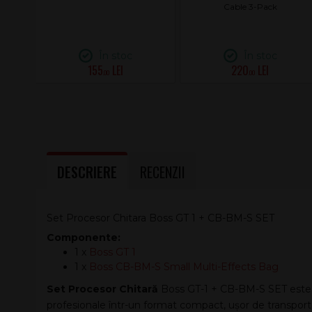
Cable 3-Pack
În stoc
În stoc
155
220
.00
.00
DESCRIERE
RECENZII
Set Procesor Chitara Boss GT 1 + CB-BM-S SET
Componente:
1 x
Boss GT 1
1 x
Boss CB-BM-S Small Multi-Effects Bag
Set Procesor Chitară
Boss GT-1 + CB-BM-S SET este o
profesionale într-un format compact, ușor de transport