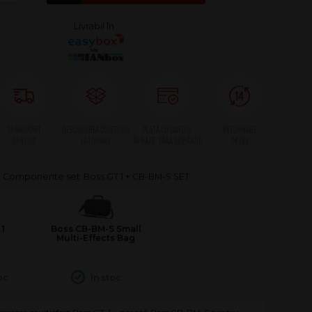
Boss GT 1 + CB-BM-S SET
1
Boss CB-BM-S Small
Multi-Effects Bag
oc
În stoc