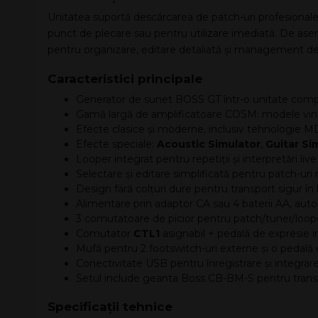
Unitatea suportă descărcarea de patch-uri profesionale ga
punct de plecare sau pentru utilizare imediată. De ase
pentru organizare, editare detaliată și management de
Caracteristici principale
Generator de sunet BOSS GT într-o unitate comp
Gamă largă de amplificatoare COSM: modele vint
Efecte clasice și moderne, inclusiv tehnologie 
Efecte speciale:
Acoustic Simulator
,
Guitar Si
Looper integrat pentru repetiții și interpretări live
Selectare și editare simplificată pentru patch-uri r
Design fără colțuri dure pentru transport sigur în
Alimentare prin adaptor CA sau 4 baterii AA, aut
3 comutatoare de picior pentru patch/tuner/looper
Comutator
CTL1
asignabil + pedală de expresie i
Mufă pentru 2 footswitch-uri externe și o pedală
Conectivitate USB pentru înregistrare și integr
Setul include geanta Boss CB-BM-S pentru transp
Specificații tehnice