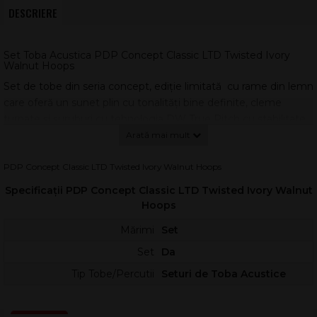
DESCRIERE
Set Toba Acustica PDP Concept Classic LTD Twisted Ivory
Walnut Hoops
Set de tobe din seria concept, ediție limitată cu rame din lemn
care oferă un sunet plin cu tonalități bine definite, cleme
turnate și şuruburi cu tehnologia DW True Pitch cu stabilitate
ridicată în acordaj.
Shell-uri din arțar european
PDP Concept Classic LTD Twisted Ivory Walnut Hoops
Șuruburi DW True Pitch
Fețe de tobe Remo
Specificații PDP Concept Classic LTD Twisted Ivory Walnut
Finisaj satin
Hoops
Rame din lemn
Hardware cromat
Mărimi
Set
Set compus din:
Set
Da
Tom de 12” x 8”
Tip Tobe/Percutii
Seturi de Toba Acustice
Cazan de 16” x 16”
Toba mare de 22” x 16”
Include un suport pentru tom PDAX991