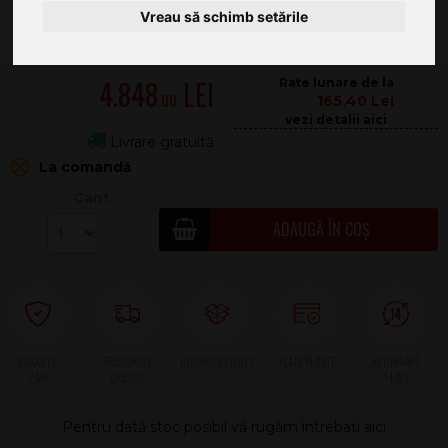
Vreau să schimb setările
4.848
.00
165.40
Livrare gratuită
La comandă
Cant.
ADAUGĂ ÎN COȘ
2 ANI
Pentru dată stoc posibil vă rugăm întrebați aici