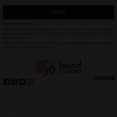
ABONARE
Achiziții SEAP/SICAP
Termeni și condiții
Contact ANPC
Protecție Date