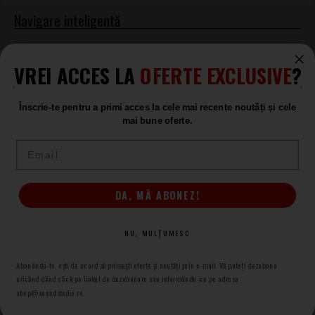
Tobe si seturi de tobe acustice
PDP
VREI ACCES LA
OFERTE EXCLUSIVE
?
Tobe si seturi de tobe acustice
PDP
Înscrie-te pentru a primi acces la cele mai recente noutăți și cele
mai bune oferte.
Email
Produse asemănătoare
PDP Shell Set Concept Maple
DA, MĂ ABONEZ!
PDCM24RKSF Satin Seafoam
Set Toba Acustica
NU, MULȚUMESC
LA COMANDĂ
4.246
.00
Abonându-te, ești de acord să primești oferte și noutăți prin e-mail. Vă puteți dezabona
oricănd dând click pe linkul de dezabonare sau informându-ne pe adresa
shop@soundstudio.ro.
PDP Shell Set Concept Maple
PDCM24RKBK Black Satin