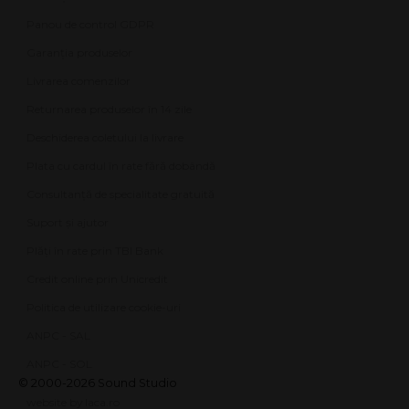
Panou de control GDPR
Garanția produselor
Livrarea comenzilor
Returnarea produselor în 14 zile
Deschiderea coletului la livrare
Plata cu cardul în rate fără dobândă
Consultanță de specialitate gratuită
Suport și ajutor
Plăți în rate prin TBI Bank
Credit online prin Unicredit
Politica de utilizare cookie-uri
ANPC - SAL
ANPC - SOL
© 2000-2026 Sound Studio