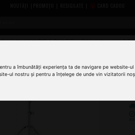
NOUTĂȚI
|
PROMOȚII
|
RESIGILATE
|
CARD CADOU
Tobe electronice tip PAD
Drum PAD-uri, Tobe electronice tip PAD 
pentru a îmbunătăți experiența ta de navigare pe website-ul 
2.
te-ul nostru și pentru a înțelege de unde vin vizitatorii noșt
2
AS