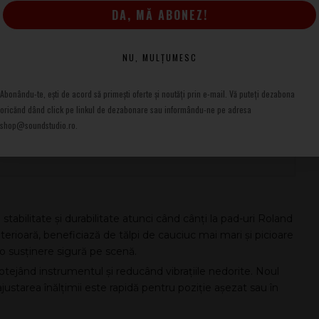
DA, MĂ ABONEZ!
NU, MULȚUMESC
Abonându-te, ești de acord să primești oferte și noutăți prin e-mail. Vă puteți dezabona
) x 4
oricănd dând click pe linkul de dezabonare sau informându-ne pe adresa
shop@soundstudio.ro.
 56 mm
 stabilitate și durabilitate atunci când cânți la pad-uri Roland
ioară, beneficiază de tălpi de cauciuc mai mari și picioare
o susținere sigură pe scenă.
otejând instrumentul și reducând vibrațiile nedorite. Noul
 ajustarea înălțimii este rapidă pentru poziție așezat sau în