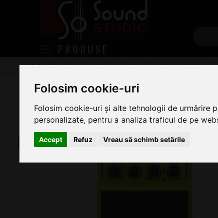
PRODUSE
Tobe/percutie
Tobe electronice
Drum PAD-uri, 
Roland SPD ONE Kick + PDS 20
Folosim cookie-uri
Folosim cookie-uri și alte tehnologii de urmărire 
personalizate, pentru a analiza traficul de pe websi
Accept
Refuz
Vreau să schimb setările
-20 lei