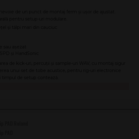
i nevoie de un punct de montaj ferm și ușor de ajustat.
rală pentru setup-uri modulare.
țel și tălpi mari din cauciuc
re sau așezat
 SPD și HandSonic
rea de kick-uri, percuții și sample-uri WAV, cu montaj sigur
erea unui set de tobe acustice, pentru rig-uri electronice
i timpul de setup contează.
ip PAD
Roland
ip PAD