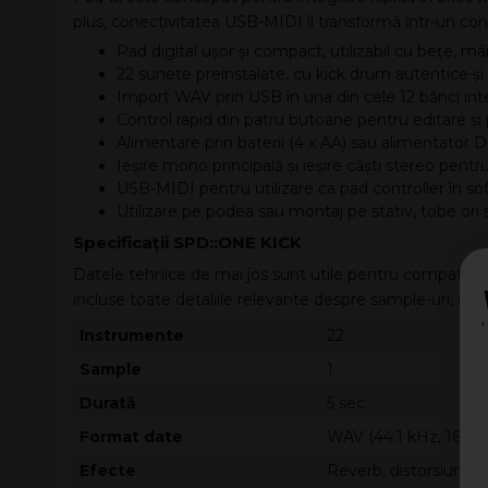
plus, conectivitatea USB-MIDI îl transformă într-un con
Pad digital ușor și compact, utilizabil cu bețe, mâ
22 sunete preinstalate, cu kick drum autentice și 
Import WAV prin USB în una din cele 12 bănci int
Control rapid din patru butoane pentru editare și
Alimentare prin baterii (4 x AA) sau alimentator 
Ieșire mono principală și ieșire căști stereo pent
USB-MIDI pentru utilizare ca pad controller în s
Utilizare pe podea sau montaj pe stativ, tobe ori 
Specificații SPD::ONE KICK
Datele tehnice de mai jos sunt utile pentru compatibili
incluse toate detaliile relevante despre sample-uri, con
Instrumente
22
Sample
1
Durată
5 sec
Format date
WAV (44.1 kHz, 16 bi
Efecte
Reverb, distorsiune