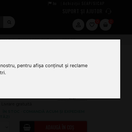
hu
Achiziții SEAP/SICAP
|
SUPORT ȘI AJUTOR
0
0
Roland
Roland SPD ONE Kick + PDS 20
nostru, pentru afișa conținut și reclame
074
.00
ri.
.054
.00
76.40
Livrare gratuită
ÎN STOC · COMANDĂ ACUM ȘI EXPEDIEM
TĂZI
ADAUGĂ ÎN COȘ