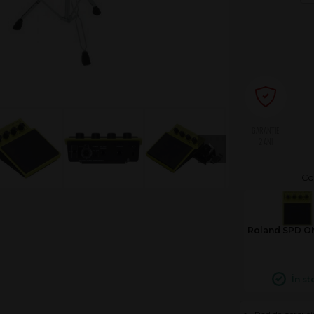
2 ANI
Roland SPD O
În st