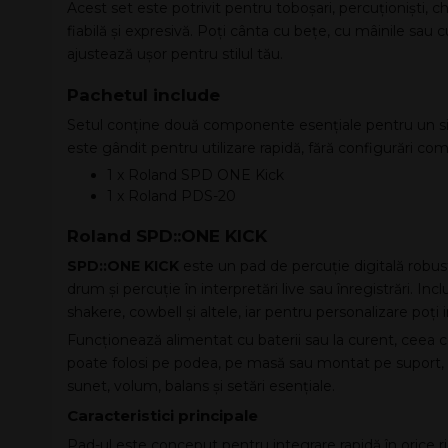
Acest set este potrivit pentru toboșari, percuționiști, ch
fiabilă și expresivă. Poți cânta cu bețe, cu mâinile sau cu
ajustează ușor pentru stilul tău.
Pachetul include
Setul conține două componente esențiale pentru un sist
este gândit pentru utilizare rapidă, fără configurări com
1 x Roland SPD ONE Kick
1 x Roland PDS-20
Roland SPD::ONE KICK
SPD::ONE KICK
este un pad de percuție digitală robust
drum și percuție în interpretări live sau înregistrări. 
shakere, cowbell și altele, iar pentru personalizare poți 
Funcționează alimentat cu baterii sau la curent, ceea ce 
poate folosi pe podea, pe masă sau montat pe suport, ia
sunet, volum, balans și setări esențiale.
Caracteristici principale
Pad-ul este conceput pentru integrare rapidă în orice ri