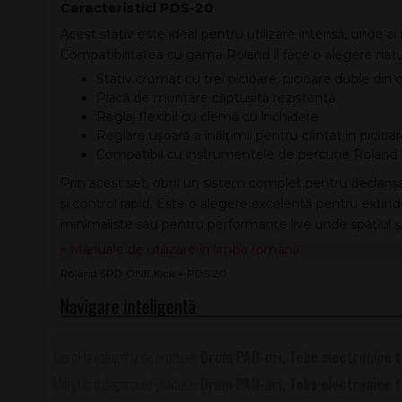
Caracteristici PDS-20
Acest stativ este ideal pentru utilizare intensă, unde a
Compatibilitatea cu gama Roland îl face o alegere natu
Stativ cromat cu trei picioare, picioare duble din o
Placă de montare căptușită rezistentă
Reglaj flexibil cu clemă cu închidere
Reglare ușoară a înălțimii pentru cântat în picioa
Compatibil cu instrumentele de percuție Roland
Prin acest set, obții un sistem complet pentru declanșa
și control rapid. Este o alegere excelentă pentru extind
minimaliste sau pentru performanțe live unde spațiul ș
» Manuale de utilizare în limba română
Roland SPD ONE Kick + PDS 20
Drum PAD-uri, Tobe electronice t
Drum PAD-uri, Tobe electronice t