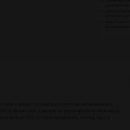
Pad de percuți
posibilitate d
Control rapid ș
alimentare pe b
Stativ Roland P
din cauciuc și 
este o soluție compactă și extrem de versatilă pentru
efecte de percuție și sample-uri personalizate în orice setup.
vul dedicat PDS-20 oferă portabilitate, montaj sigur și