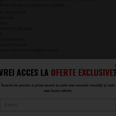
troler util pentru producție muzicală.
ini sau picioare
percuții
erne
 parametri de bază
DC
ru monitorizare
oftware muzical
stativ microfon cu adaptor inclus
tate cu mixere, interfețe audio și setup-uri de scenă. Sunt
VREI ACCES LA
OFERTE EXCLUSIVE
exiuni și alimentare.
Înscrie-te pentru a primi acces la cele mai recente noutăți și cele
mai bune oferte.
Email
ts, Mono/Stereo)