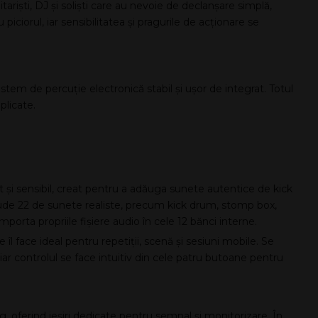
itariști, DJ și soliști care au nevoie de declanșare simplă,
 piciorul, iar sensibilitatea și pragurile de acționare se
em de percuție electronică stabil și ușor de integrat. Totul
plicate.
 și sensibil, creat pentru a adăuga sunete autentice de kick
Include 22 de sunete realiste, precum kick drum, stomp box,
importa propriile fișiere audio în cele 12 bănci interne.
îl face ideal pentru repetiții, scenă și sesiuni mobile. Se
r controlul se face intuitiv din cele patru butoane pentru
g, oferind ieșiri dedicate pentru semnal și monitorizare. În