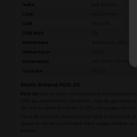
Ieșire
jack 3.5 mm
Căști
jack 3.5 mm
USB
Micro-B
USB MIDI
Da
Alimentare
Baterii (AA, LR6, HR6
Alimentator
DC9V
Dimensiuni
140 mm x 160 mm x
Greutate
900 g
Stativ Roland PDS-20
PDS-20
este un stativ cu trei picioare, construit pentru
SPD sau instrumente HandSonic. Față de generația anter
din oțel cu dublă armătură, cu 33% mai groase, pentru 
Placa de montare căptușită este rigidă și rezistentă, pr
design al clemei cu închidere oferă reglaje flexibile, iar
picioare.