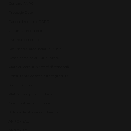
Contact ANPC
Protecție Date
Panou de control GDPR
Garanția produselor
Livrarea comenzilor
Returnarea produselor în 14 zile
Deschiderea coletului la livrare
Plata cu cardul în rate fără dobândă
Consultanță de specialitate gratuită
Suport și ajutor
Plăți în rate prin TBI Bank
Credit online prin Unicredit
Politica de utilizare cookie-uri
ANPC - SAL
ANPC - SOL