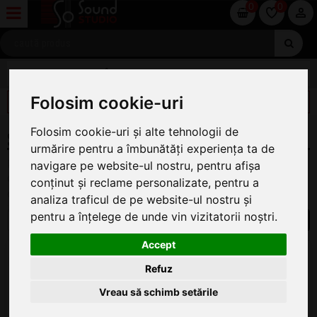
0
0
COMPONENTE RACK
Folosim cookie-uri
FILTREAZĂ
Folosim cookie-uri și alte tehnologii de
SISTEM EASY CASE
urmărire pentru a îmbunătăți experiența ta de
Pe această pagină găsiți oferta completă de Sistem Easy
navigare pe website-ul nostru, pentru afișa
Case i la cel mai bun preț. Pentru a ajunge la articolul dorit
conținut și reclame personalizate, pentru a
dați click pe produs.
analiza traficul de pe website-ul nostru și
pentru a înțelege de unde vin vizitatorii noștri.
1
Accept
Adam Hall Q 4506 BLK
Coltar Rack
Refuz
ÎN STOC
Vreau să schimb setările
7
.00