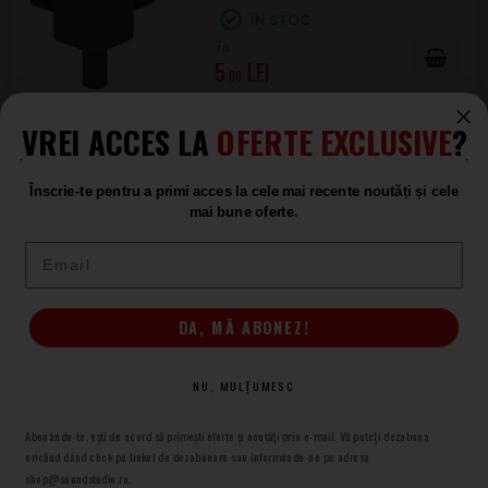
ÎN STOC
7
.00
5
.00
VREI ACCES LA
OFERTE EXCLUSIVE
?
Adam Hall Q 6506
Profil aluminiu Sistem Easy Case
Înscrie-te pentru a primi acces la cele mai recente noutăți și cele
DISPONIBIL CU PRECOMANDĂ,
EXPEDIERE POSIBILĂ: 19.AUG.2026
mai bune oferte.
31
.00
Email
1
DA, MĂ ABONEZ!
Componente rack -
Sistem Easy Case
la Sound Studio
magazin de muzica
NU, MULȚUMESC
Abonându-te, ești de acord să primești oferte și noutăți prin e-mail. Vă puteți dezabona
oricănd dând click pe linkul de dezabonare sau informându-ne pe adresa
shop@soundstudio.ro.