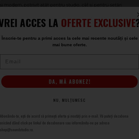
i modern, potrivit atât pentru studio, cât și pentru setări
VREI ACCES LA
OFERTE EXCLUSIVE
st, voice-over și voce
Înscrie-te pentru a primi acces la cele mai recente noutăți și cele
mai bune oferte.
ă pe suprafețe netede
Email
și SGV-6
rtat
DA, MĂ ABONEZ!
 (tabletop)
NU, MULȚUMESC
metalic, tip universal
Abonându-te, ești de acord să primești oferte și noutăți prin e-mail. Vă puteți dezabona
oricănd dând click pe linkul de dezabonare sau informându-ne pe adresa
pentru stabilitate
shop@soundstudio.ro.
voce, înregistrări mobile