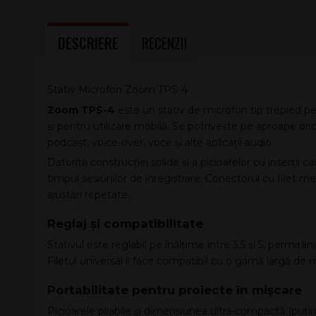
DESCRIERE
RECENZII
Stativ Microfon Zoom TPS-4
Zoom TPS-4
este un stativ de microfon tip trepied pen
și pentru utilizare mobilă. Se potrivește pe aproape oric
podcast, voice-over, voce și alte aplicații audio.
Datorită construcției solide și a picioarelor cu inserții 
timpul sesiunilor de înregistrare. Conectorul cu filet me
ajustări repetate.
Reglaj și compatibilitate
Stativul este reglabil pe înălțime între 3,5 și 5, permiț
Filetul universal îl face compatibil cu o gamă largă d
Portabilitate pentru proiecte în mișcare
Picioarele pliabile și dimensiunea ultra-compactă (puțin