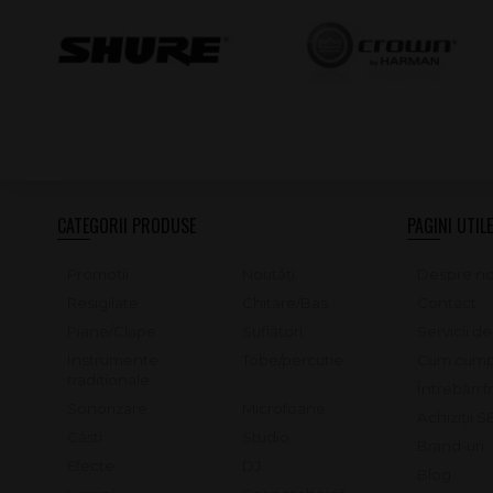
CATEGORII PRODUSE
PAGINI UTILE
Promoții
Noutăți
Despre no
Resigilate
Chitare/Bas
Contact
Piane/Clape
Suflători
Servicii d
Instrumente
Tobe/percutie
Cum cump
tradiționale
Întrebări 
Sonorizare
Microfoane
Achiziții 
Căști
Studio
Brand-uri
Efecte
DJ
Blog