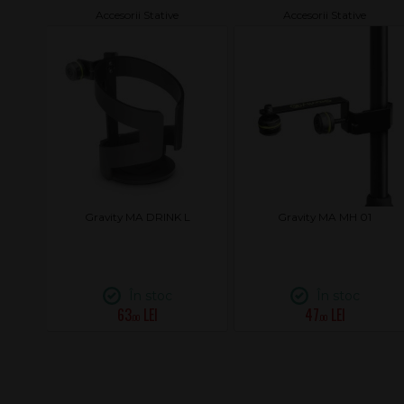
ete,
Accesorii Stative
Accesorii Stative
Gravity MA DRINK L
Gravity MA MH 01
În stoc
În stoc
63
47
.00
.00