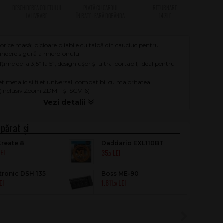
orice masă; picioare pliabile cu talpă din cauciuc pentru
prindere sigură a microfonului
lțime de la 3,5” la 5”; design ușor și ultra-portabil, ideal pentru
et metalic și filet universal, compatibil cu majoritatea
(inclusiv Zoom ZDM-1 și SGV-6)
reate 8
Daddario EXL110BT
35
Ballanced Tension
.00
ronic DSH 135
Boss ME-90
1.611
.00