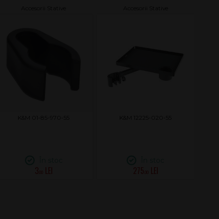
Accesorii Stative
Accesorii Stative
K&M 01-85-970-55
K&M 12225-020-55
În stoc
În stoc
3
275
.00
.00