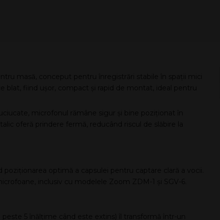
tru masă, conceput pentru înregistrări stabile în spații mici
e blat, fiind ușor, compact și rapid de montat, ideal pentru
cauciucate, microfonul rămâne sigur și bine poziționat în
talic oferă prindere fermă, reducând riscul de slăbire la
ând poziționarea optimă a capsulei pentru captare clară a vocii.
e microfoane, inclusiv cu modelele Zoom ZDM-1 și SGV-6.
 peste 5 înălțime când este extins) îl transformă într-un