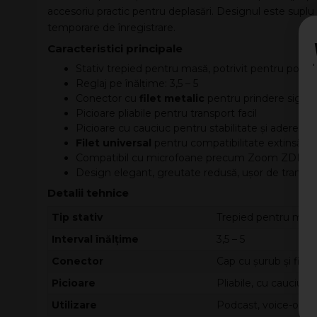
accesoriu practic pentru deplasări. Designul este suplu ș
temporare de înregistrare.
Caracteristici principale
Stativ trepied pentru masă, potrivit pentru podca
Reglaj pe înălțime: 3,5 – 5
Conector cu
filet metalic
pentru prindere sigură
Picioare pliabile pentru transport facil
Picioare cu cauciuc pentru stabilitate și aderenț
Filet universal
pentru compatibilitate extinsă
Compatibil cu microfoane precum Zoom ZDM-1 
Design elegant, greutate redusă, ușor de transpo
Detalii tehnice
Tip stativ
Trepied pentru masă
Interval înălțime
3,5 – 5
Conector
Cap cu șurub și filet 
Picioare
Pliabile, cu cauciuc 
Utilizare
Podcast, voice-over, 