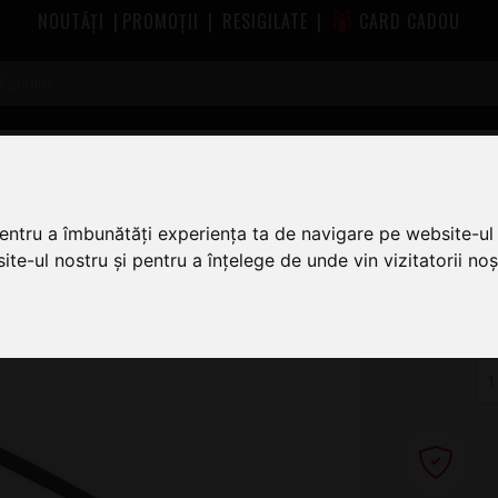
NOUTĂȚI
|
PROMOȚII
|
RESIGILATE
|
CARD CADOU
rofon
Stative de Microfon Zoom
Zoom TPS-4
pentru a îmbunătăți experiența ta de navigare pe website-ul 
te-ul nostru și pentru a înțelege de unde vin vizitatorii noșt
6
VI