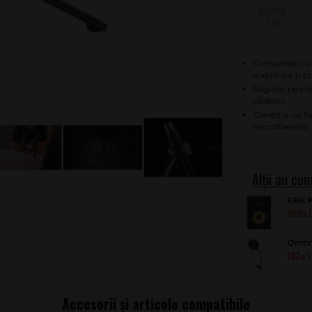
2 ANI
Compatibil cu 
stabilitate și 
Reglabil pe înă
călătorii
Conector cu fil
microfoanelor 
KRK K
969
.00
Omnit
107
.00