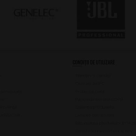
CONDIȚII DE UTILIZARE
i
Termeni și condiții
Contact ANPC
e sonorizare
Protecție Date
ar?
Panou de control GDPR
frecvente
Garanția produselor
SEAP/SICAP
Livrarea comenzilor
Returnarea produselor în 14 zi
Deschiderea coletului la livrar