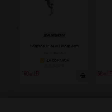
Samson MBA18 Boom Arm
Stativ Microfon
LA COMANDĂ
160
58
.00
.00