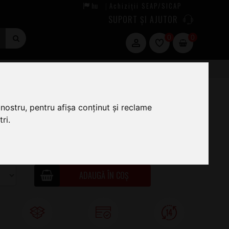
hu
Achiziții SEAP/SICAP
|
SUPORT ȘI AJUTOR
0
0
nostru, pentru afișa conținut și reclame
ri.
1
.60
ÎN STOC · COMANDĂ ACUM ȘI EXPEDIEM
NERI, 07.AUG
ADAUGĂ ÎN COȘ