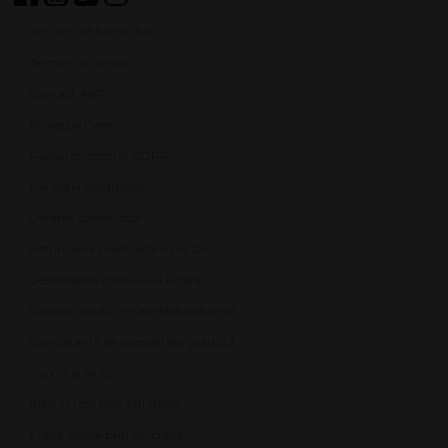
Achiziții SEAP/SICAP
Termeni și condiții
Contact ANPC
Protecție Date
Panou de control GDPR
Garanția produselor
Livrarea comenzilor
Returnarea produselor în 14 zile
Deschiderea coletului la livrare
Plata cu cardul în rate fără dobândă
Consultanță de specialitate gratuită
Suport și ajutor
Plăți în rate prin TBI Bank
Credit online prin Unicredit