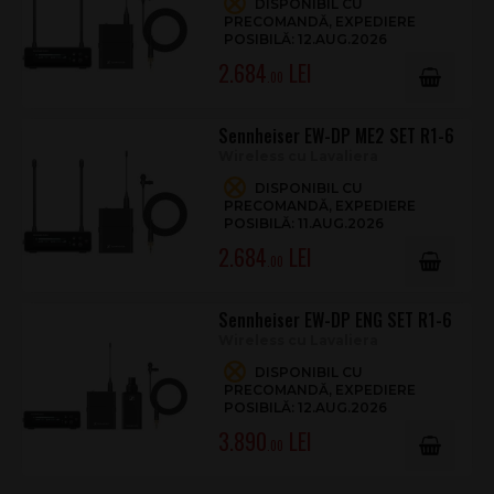
DISPONIBIL CU
PRECOMANDĂ, EXPEDIERE
Autonomie suplimentara: 11,5 ore
POSIBILĂ: 12.AUG.2026
Capacitate baterie: 2000 mAh (litiu-ion)
2.684
Conexiune de incarcare: USB-C
.00
Dimensiuni: 152 x 55 x 41 mm
Greutate: 198 g
Sennheiser EW-DP ME2 SET R1-6
Wireless cu Lavaliera
DISPONIBIL CU
PRECOMANDĂ, EXPEDIERE
POSIBILĂ: 11.AUG.2026
2.684
.00
Sennheiser EW-DP ENG SET R1-6
Wireless cu Lavaliera
DISPONIBIL CU
PRECOMANDĂ, EXPEDIERE
POSIBILĂ: 12.AUG.2026
3.890
.00