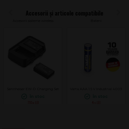
Accesorii sisteme wireless
Baterii
Sennheiser EW-D Charging Set
Varta AAA 1.5 V Industrial 4003
În stoc
În stoc
710
4
.00
.70