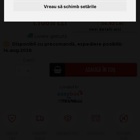
Vreau să schimb setările
1.108
.00
54.92
Livrare gratuită
Disponibil cu precomandă, expediere posibilă:
14.aug.2026
Cant.
ADAUGĂ ÎN COȘ
2 ANI