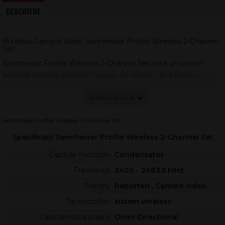
DESCRIERE
Wireless Camera Video Sennheiser Profile Wireless 2-Channel
Set
Sennheiser Profile Wireless 2-Channel Set este un sistem
lavaliera wireless compact si usor de utilizat, ideal pentru
interviuri, vlogging si podcasting. Sistemul utilizeaza
tehnologia digitala de 2.4 GHz, oferind o raza de actiune de
pana la 245 m si inregistrare de rezerva de pana la 30 de ore pe
fiecare dintre cele doua microfoane clip-on omnidirectionale
Sennheiser Profile Wireless 2-Channel Set
incluse. Setul include un receptor dual-channel ce poate fi
Specificații Sennheiser Profile Wireless 2-Channel Set
conectat la camere DSLR, smartphone-uri sau laptopuri prin
Capsula microfon
Condensator
USB-C sau Lightning, si o bara de incarcare ce permite
utilizarea si ca microfon de mana. Cu baterii reincarcabile ce
Frecvență
2400 - 2483.5 MHz
asigura pana la 18 ore de autonomie, sistemul ofera calitatea
Pentru
Reporteri , Camere video
audio premium Sennheiser si flexibilitate pentru orice mediu
Tip microfon
sistem wireless
de inregistrare.
Caracteristici generale:
Caracteristica polară
Omni-Directional