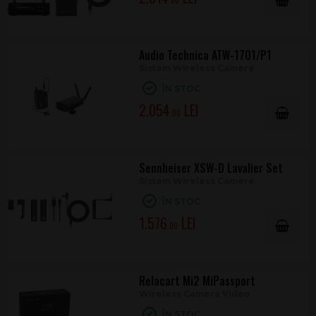
.00
Audio Technica ATW-1701/P1
Sistem Wireless Camere
ÎN STOC
2.054
.00
Sennheiser XSW-D Lavalier Set
Sistem Wireless Camere
ÎN STOC
1.576
.00
Relacart Mi2 MiPassport
Wireless Camera Video
ÎN STOC