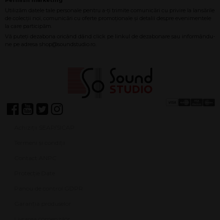
Achiziții SEAP/SICAP
Termeni și condiții
Contact ANPC
Protecție Date
Panou de control GDPR
Garanția produselor
Livrarea comenzilor