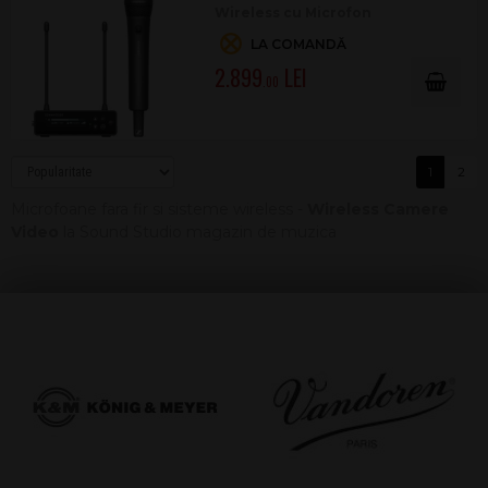
Wireless cu Microfon
LA COMANDĂ
2.899
.00
1
2
Microfoane fara fir si sisteme wireless -
Wireless Camere
Video
la Sound Studio magazin de muzica