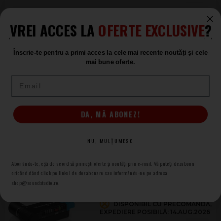
Sennheiser EW-DP ME2 SET R1-6
VREI ACCES LA
OFERTE EXCLUSIVE
?
Wireless cu Lavaliera
DISPONIBIL CU PRECOMANDĂ,
Înscrie-te pentru a primi acces la cele mai recente noutăți și cele
EXPEDIERE POSIBILĂ: 14.AUG.2026
mai bune oferte.
2.684
.00
Email
Sennheiser EW-DP ME2 SET U1/5
Wireless cu Lavaliera
DA, MĂ ABONEZ!
DISPONIBIL CU PRECOMANDĂ,
EXPEDIERE POSIBILĂ: 14.AUG.2026
NU, MULȚUMESC
2.684
.00
Abonându-te, ești de acord să primești oferte și noutăți prin e-mail. Vă puteți dezabona
oricănd dând click pe linkul de dezabonare sau informându-ne pe adresa
Sennheiser EKP AVX-3-EU
shop@soundstudio.ro.
Receptor
DISPONIBIL CU PRECOMANDĂ,
EXPEDIERE POSIBILĂ: 14.AUG.2026