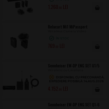
1.260
.00
Relacart Mi1 MiPassport
Wireless Camera Video
ÎN STOC
769
.00
Sennheiser EW-DP ENG SET U1/5
Wireless cu Lavaliera
DISPONIBIL CU PRECOMANDĂ,
EXPEDIERE POSIBILĂ: 14.AUG.2026
4.152
.00
Sennheiser EW-DP ENG SET Q1-6