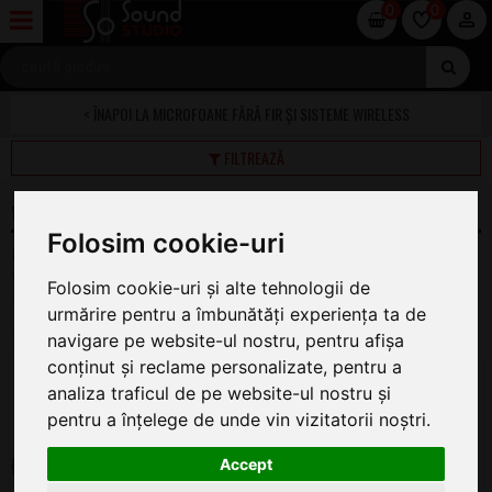
0
0
MICROFOANE FĂRĂ FIR ȘI SISTEME WIRELESS
FILTREAZĂ
WIRELESS CAMERE VIDEO
Folosim cookie-uri
Pe această pagină găsiți oferta completă de Dispozitive
Wireless pt. Camere la cel mai bun preț.
Folosim cookie-uri și alte tehnologii de
urmărire pentru a îmbunătăți experiența ta de
1
2
navigare pe website-ul nostru, pentru afișa
Sennheiser EW-DP ENG SET S1-7
conținut și reclame personalizate, pentru a
Wireless cu Lavaliera
analiza traficul de pe website-ul nostru și
pentru a înțelege de unde vin vizitatorii noștri.
ÎN STOC
4.152
.00
Accept