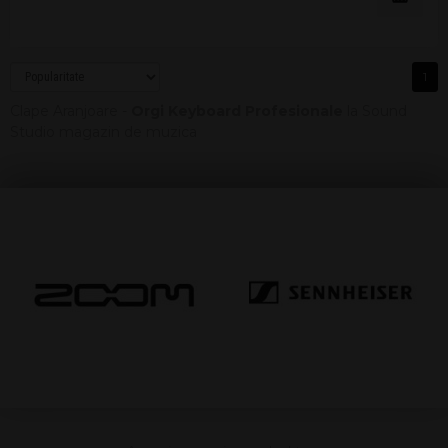
1
Clape Aranjoare -
Orgi Keyboard Profesionale
la Sound
Studio magazin de muzica