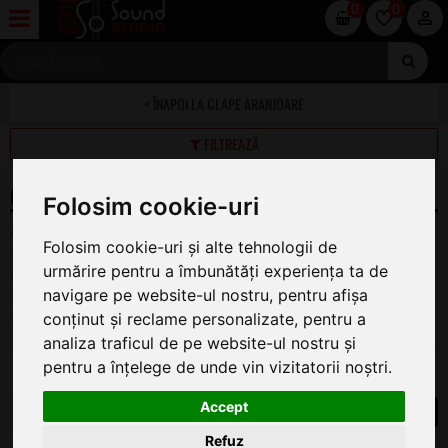
0
0
CLAPE ARANJOARE
FILTREAZĂ
ORGI KEYBOARD PROFESIONALE
Folosim cookie-uri
Aranjorul poate fi și o unealtă excelentă pentru învățarea
Folosim cookie-uri și alte tehnologii de
diferitelor sunete și un model pentru diferitele stiluri de
urmărire pentru a îmbunătăți experiența ta de
muzică. Din moment ce aranjorul este mai automatizat de
navigare pe website-ul nostru, pentru afișa
cât stația de lucru, acesta te poate ajuta să lucrezi invers într-
un stil anume pentru a înțelege întrutotul elementele
conținut și reclame personalizate, pentru a
acestuia.
analiza traficul de pe website-ul nostru și
pentru a înțelege de unde vin vizitatorii noștri.
Accept
1
Refuz