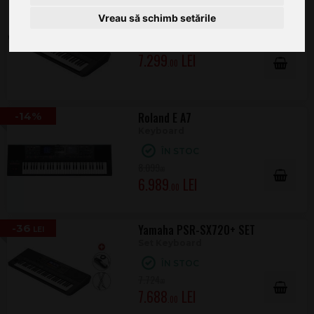
Yamaha PSR-SX720+
Vreau să schimb setările
Keyboard
ÎN STOC
7.299
.00
-14%
Roland E A7
Keyboard
ÎN STOC
8.099
.00
6.989
.00
-36
Yamaha PSR-SX720+ SET
Set Keyboard
ÎN STOC
7.724
.00
7.688
.00