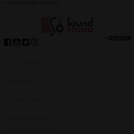
Achiziții SEAP/SICAP
Termeni și condiții
Contact ANPC
Protecție Date
Panou de control GDPR
Garanția produselor
Livrarea comenzilor
Returnarea produselor în 14 zile
Deschiderea coletului la livrare