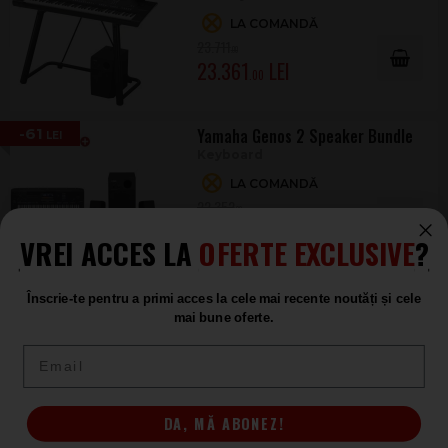
LA COMANDĂ
23.711
.00
23.361
.00
-61
Yamaha Genos 2 Speaker Bundle
Keyboard
LA COMANDĂ
22.352
.00
22.291
.00
VREI ACCES LA
OFERTE EXCLUSIVE
?
-20
Yamaha Genos 2 Soft Case SET
Înscrie-te pentru a primi acces la cele mai recente noutăți și cele
Set Keyboard
mai bune oferte.
LA COMANDĂ
Email
21.880
.00
21.860
.00
DA, MĂ ABONEZ!