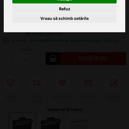
Refuz
5.699
Vreau să schimb setările
.00
135.00
Livrare gratuită
În stoc · Comandă acum și expediem Luni, 10.Aug
Cant.
ADAUGĂ ÎN COȘ
2 ANI