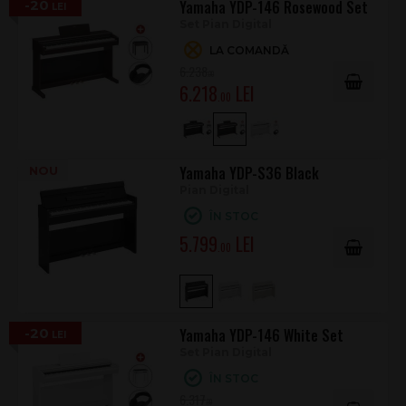
-20
Yamaha YDP-146 Rosewood Set
Music Rest (suport partituri)
Set Pian Digital
Product Registration
Adaptor PA-150
LA COMANDĂ
6.238
Cablu alimentare
.00
6.218
.00
Prin combinația dintre claviatura realistă, sunetul CFX,
rezonanța VRM Lite și conectivitatea Bluetooth, Yamaha YDP-
146 Black este o alegere solidă pentru oricine caută un pian
digital de apartament cu senzație autentică și funcții moderne
Yamaha YDP-S36 Black
NOU
de învățare.
Pian Digital
ÎN STOC
5.799
.00
-20
Yamaha YDP-146 White Set
Set Pian Digital
ÎN STOC
6.317
.00