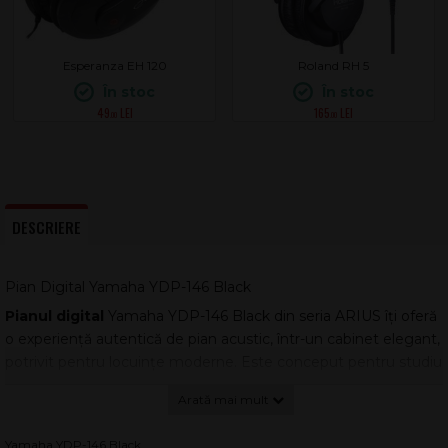
Esperanza EH 120
Roland RH 5
În stoc
În stoc
49
165
.00
.00
DESCRIERE
Pian Digital Yamaha YDP-146 Black
Pianul digital
Yamaha YDP-146 Black din seria ARIUS îți oferă
o experiență autentică de pian acustic, într-un cabinet elegant,
potrivit pentru locuințe moderne. Este conceput pentru studiu
serios, pentru reluarea lecțiilor după o pauză sau pentru a
transforma practica zilnică într-un obicei plăcut și eficient.
Exprimarea muzicală înseamnă mai mult decât tehnică:
Yamaha YDP-146 Black