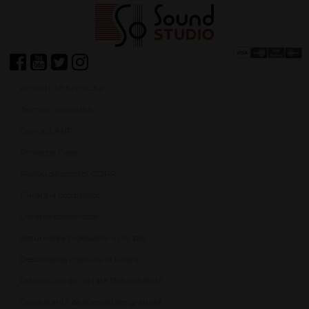
Achiziții SEAP/SICAP
Termeni și condiții
Contact ANPC
Protecție Date
Panou de control GDPR
Garanția produselor
Livrarea comenzilor
Returnarea produselor în 14 zile
Deschiderea coletului la livrare
Plata cu cardul în rate fără dobândă
Consultanță de specialitate gratuită