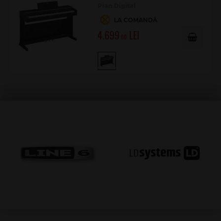
Pian Digital
Ieșiri căști
2
LA COMANDĂ
Amplificare
8 W × 2
4.699
.00
Difuzoare
12 cm × 2, cu diffuser
Cabinet
Capac clape pliabil (Folding)
Alimentare
Adaptor PA-150 sau echivalent; DC 12 V / 1,5
A; consum 9 W; standby 0,3 W; Auto Power
Off
Culoare
Black
Dimensiuni și greutate
Lățime
1.353 mm
Înălțime închis
792 mm
Înălțime deschis
968 mm
Adâncime închis
296 mm
Adâncime deschis
339 mm