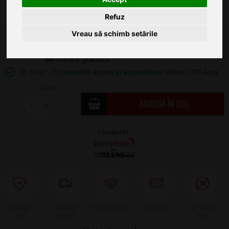
Refuz
5.799
Vreau să schimb setările
.00
137.19
Livrare gratuită
În stoc · Comandă acum și expediem Vineri, 07.Aug
Cant.
ADAUGĂ ÎN COȘ
2 ANI