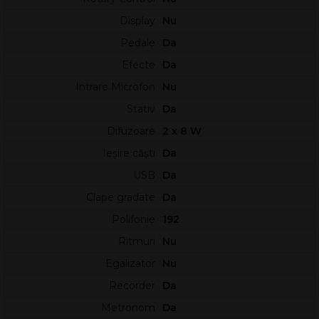
dinamică amplă.
Display
Nu
Pentru lecții și studiu în doi, modurile Dual și Duo extind
flexibilitatea: poți suprapune două voci sau poți împărți
Pedale
Da
claviatura în două zone similare. Această abordare ajută la lucru
Efecte
Da
cu profesorul sau la exersarea simultană, fără a schimba
Intrare Microfon
Nu
postura de cântat.
Stativ
Da
Sunet de concert și rezonanțe naturale
Difuzoare
2 x 8 W
Sunetul de pian este eșantionat din
Yamaha CFX
, pianul de
Ieșire căști
Da
concert emblematic al producătorului, recunoscut pentru
claritate și echilibru armonic. Rezultatul este un timbru
USB
Da
convingător pe toată întinderea, cu bass profund și înalte
Clape gradate
Da
strălucitoare, potrivit atât pentru studii, cât și pentru repertoriu.
Polifonie
192
Tehnologia
VRM Lite
(Virtual Resonance Modeling Lite)
Ritmuri
Nu
adaugă realism prin simularea rezonanțelor interne,
contribuind la senzația de spațialitate și profunzime. În pasaje
Egalizator
Nu
cu pedală și armonii dense, acest detaliu ajută la o redare mai
Recorder
Da
apropiată de comportamentul unui pian acustic.
Metronom
Da
Sistemul de amplificare
8 W × 2
și difuzoarele de 12 cm × 2