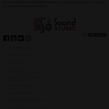
compromite senzația și calitatea sonoră.
Achiziții SEAP/SICAP
Termeni și condiții
Contact ANPC
Protecție Date
Panou de control GDPR
Garanția produselor
Livrarea comenzilor
Returnarea produselor în 14 zile
Deschiderea coletului la livrare